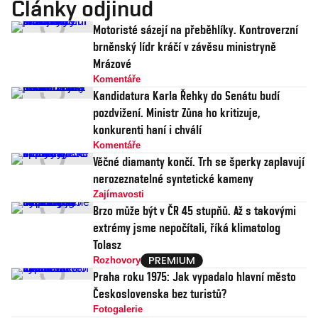
Články odjinud
Motoristé sázejí na přeběhlíky. Kontroverzní
brněnský lídr kráčí v závěsu ministryně
Mrázové
Komentáře
Kandidatura Karla Řehky do Senátu budí
pozdvižení. Ministr Zůna ho kritizuje,
konkurenti haní i chválí
Komentáře
Věčné diamanty končí. Trh se šperky zaplavují
nerozeznatelné syntetické kameny
Zajímavosti
Brzo může být v ČR 45 stupňů. Až s takovými
extrémy jsme nepočítali, říká klimatolog
Tolasz
Rozhovory
Praha roku 1975: Jak vypadalo hlavní město
Československa bez turistů?
Fotogalerie