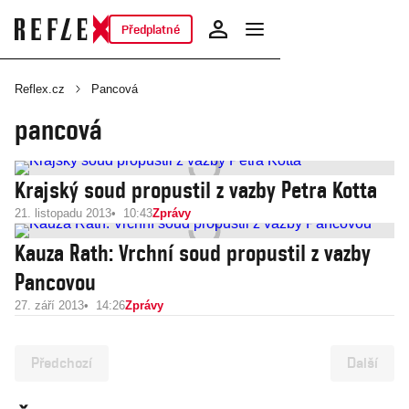
Předplatné
Reflex.cz
Pancová
pancová
Krajský soud propustil z vazby Petra Kotta
21. listopadu 2013
10:43
Zprávy
Kauza Rath: Vrchní soud propustil z vazby
Pancovou
27. září 2013
14:26
Zprávy
Předchozí
Další