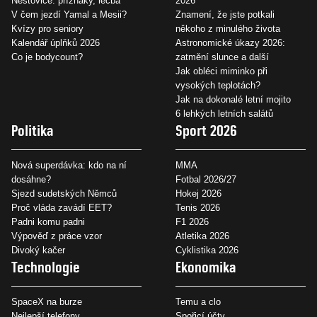
Neštovice: příznaky, léčba
2026
V čem jezdí Yamal a Mesii?
Znamení, že jste potkali
Kvízy pro seniory
někoho z minulého života
Kalendář úplňků 2026
Astronomické úkazy 2026:
Co je bodycount?
zatmění slunce a další
Jak obléci miminko při
vysokých teplotách?
Jak na dokonalé letní mojito
6 lehkých letních salátů
Politika
Sport 2026
Nová superdávka: kdo na ní
MMA
dosáhne?
Fotbal 2026/27
Sjezd sudetských Němců
Hokej 2026
Proč vláda zavádí EET?
Tenis 2026
Padni komu padni
F1 2026
Výpověď z práce vzor
Atletika 2026
Divoký kačer
Cyklistika 2026
Technologie
Ekonomika
SpaceX na burze
Temu a clo
Nejlepší telefony
Spořicí účty