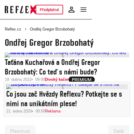
Předplatné
Reflex.cz
Ondřej Gregor Brzobohatý
Ondřej Gregor Brzobohatý
Taťána Kuchařová a Ondřej Gregor
Brzobohatý: Co teď s námi bude?
19. dubna 2022
09:00
Divoký kačer
Co jsou zač Hvězdy Reflexu? Potkejte se s
nimi na unikátním plese!
21. ledna 2020
00:00
Reklama
Předchozí
Další