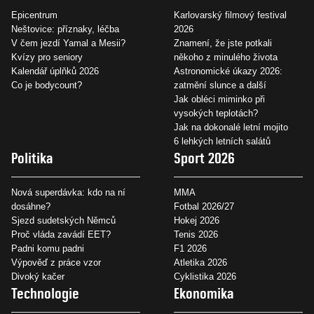
Epicentrum
Karlovarský filmový festival
Neštovice: příznaky, léčba
2026
V čem jezdí Yamal a Mesii?
Znamení, že jste potkali
Kvízy pro seniory
někoho z minulého života
Kalendář úplňků 2026
Astronomické úkazy 2026:
Co je bodycount?
zatmění slunce a další
Jak obléci miminko při
vysokých teplotách?
Jak na dokonalé letní mojito
6 lehkých letních salátů
Politika
Sport 2026
Nová superdávka: kdo na ní
MMA
dosáhne?
Fotbal 2026/27
Sjezd sudetských Němců
Hokej 2026
Proč vláda zavádí EET?
Tenis 2026
Padni komu padni
F1 2026
Výpověď z práce vzor
Atletika 2026
Divoký kačer
Cyklistika 2026
Technologie
Ekonomika