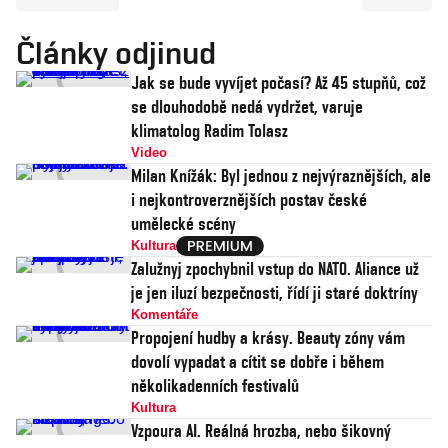
Články odjinud
Jak se bude vyvíjet počasí? Až 45 stupňů, což
se dlouhodobě nedá vydržet, varuje
klimatolog Radim Tolasz
Video
Milan Knížák: Byl jednou z nejvýraznějších, ale
i nejkontroverznějších postav české
umělecké scény
Kultura
Zalužnyj zpochybnil vstup do NATO. Aliance už
je jen iluzí bezpečnosti, řídí ji staré doktríny
Komentáře
Propojení hudby a krásy. Beauty zóny vám
dovolí vypadat a cítit se dobře i během
několikadenních festivalů
Kultura
Vzpoura AI. Reálná hrozba, nebo šikovný