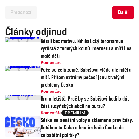
Předchozí
Další
Články odjinud
Násilí bez motivu. Nihilistický terorismus
vyrůstá z temných koutů internetu a míří i na
malé děti
Komentáře
Peče se celá země, Babišova vláda ale mlčí a
mlží. Přitom extrémy počasí jsou trvalými
problémy Česka
Komentáře
Hra o letiště. Proč by se Babišovi hodilo dát
část ruzyňských akcií na burzu?
Komentáře
Sázka na senátní volby a zklamané pravičáky.
Dotáhne to Kuba s hnutím Naše Česko do
celostátní politiky?