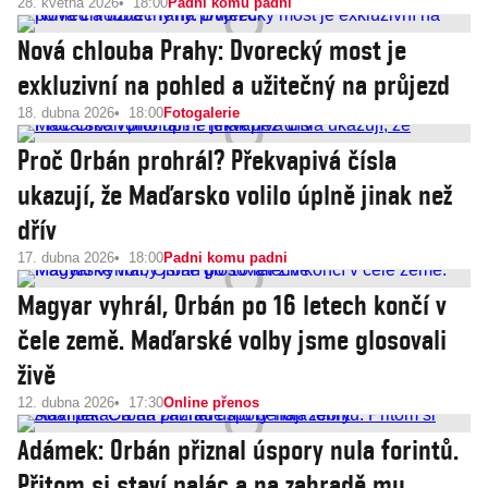
28. května 2026
18:00
Padni komu padni
Nová chlouba Prahy: Dvorecký most je
exkluzivní na pohled a užitečný na průjezd
18. dubna 2026
18:00
Fotogalerie
Proč Orbán prohrál? Překvapivá čísla
ukazují, že Maďarsko volilo úplně jinak než
dřív
17. dubna 2026
18:00
Padni komu padni
Magyar vyhrál, Orbán po 16 letech končí v
čele země. Maďarské volby jsme glosovali
živě
12. dubna 2026
17:30
Online přenos
Adámek: Orbán přiznal úspory nula forintů.
Přitom si staví palác a na zahradě mu