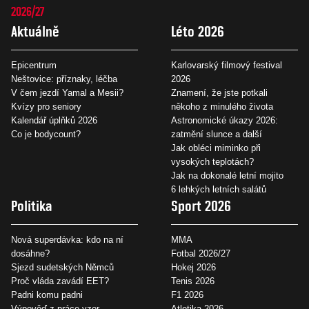
2026/27
Aktuálně
Léto 2026
Epicentrum
Karlovarský filmový festival
Neštovice: příznaky, léčba
2026
V čem jezdí Yamal a Mesii?
Znamení, že jste potkali
Kvízy pro seniory
někoho z minulého života
Kalendář úplňků 2026
Astronomické úkazy 2026:
Co je bodycount?
zatmění slunce a další
Jak obléci miminko při
vysokých teplotách?
Jak na dokonalé letní mojito
6 lehkých letních salátů
Politika
Sport 2026
Nová superdávka: kdo na ní
MMA
dosáhne?
Fotbal 2026/27
Sjezd sudetských Němců
Hokej 2026
Proč vláda zavádí EET?
Tenis 2026
Padni komu padni
F1 2026
Výpověď z práce vzor
Atletika 2026