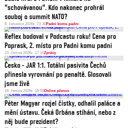
"schovávanou". Kdo nakonec prohrál
souboj o summit NATO?
8. července 2026
23:30
Padni komu padni
Reflex bodoval v Podcastu roku! Cena pro
Poprask, 2. místo pro Padni komu padni
23. června 2026
17:10
Zprávy
Česko - JAR 1:1. Totální pasivita Čechů
přinesla vyrovnání po penaltě. Glosovali
jsme živě
18. června 2026
18:00
Online přenos
Péter Magyar rozjel čistky, odhalil paláce a
mění ústavu. Čeká Orbána stíhání, nebo z
něj bude prezident?