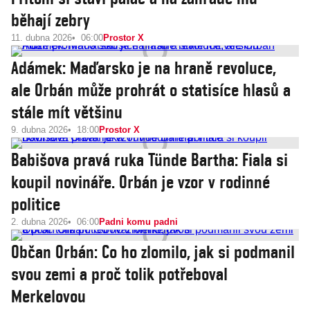
běhají zebry
11. dubna 2026
06:00
Prostor X
Adámek: Maďarsko je na hraně revoluce,
ale Orbán může prohrát o statisíce hlasů a
stále mít většinu
9. dubna 2026
18:00
Prostor X
Babišova pravá ruka Tünde Bartha: Fiala si
koupil novináře. Orbán je vzor v rodinné
politice
2. dubna 2026
06:00
Padni komu padni
Občan Orbán: Co ho zlomilo, jak si podmanil
svou zemi a proč tolik potřeboval
Merkelovou