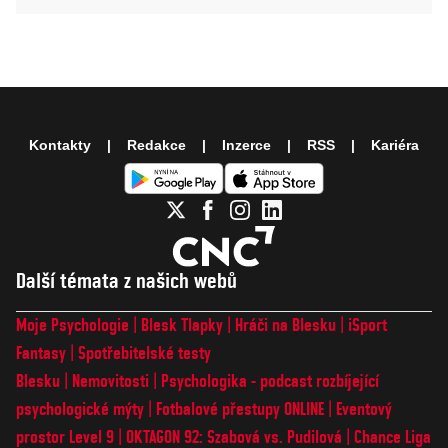
Kontakty
Redakce
Inzerce
RSS
Kariéra
Další témata z našich webů
Moje Psychologie
Blesk Tlapky
Hráči na Blesku
iSport
Fantasy
Spotřebitelské testy
Blesku
Nemovitosti
Psychologika - podcast rozbíjející
psychologické mýty
Fotbalové přestupy ONLINE
Eventový
prostor Level 9
OKTAGON 92: Szabová vs. Pudilová
Chance Liga