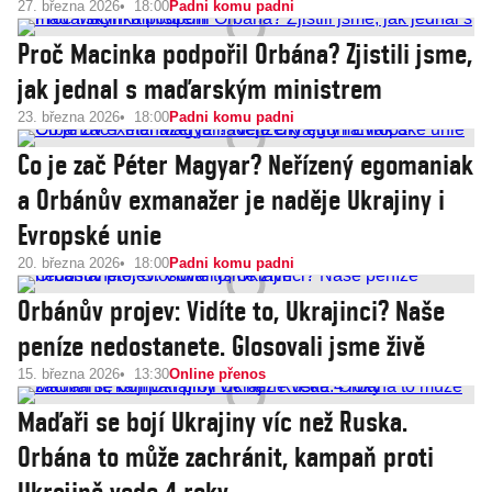
27. března 2026
18:00
Padni komu padni
Proč Macinka podpořil Orbána? Zjistili jsme,
jak jednal s maďarským ministrem
23. března 2026
18:00
Padni komu padni
Co je zač Péter Magyar? Neřízený egomaniak
a Orbánův exmanažer je naděje Ukrajiny i
Evropské unie
20. března 2026
18:00
Padni komu padni
Orbánův projev: Vidíte to, Ukrajinci? Naše
peníze nedostanete. Glosovali jsme živě
15. března 2026
13:30
Online přenos
Maďaři se bojí Ukrajiny víc než Ruska.
Orbána to může zachránit, kampaň proti