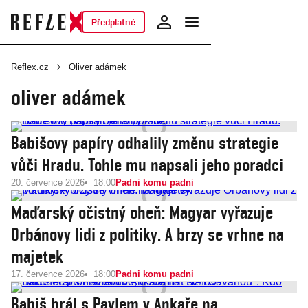
Předplatné
Reflex.cz
Oliver adámek
oliver adámek
Babišovy papíry odhalily změnu strategie
vůči Hradu. Tohle mu napsali jeho poradci
20. července 2026
18:00
Padni komu padni
Maďarský očistný oheň: Magyar vyřazuje
Orbánovy lidi z politiky. A brzy se vrhne na
majetek
17. července 2026
18:00
Padni komu padni
Babiš hrál s Pavlem v Ankaře na