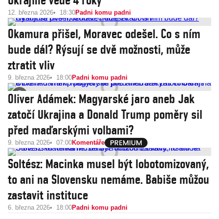
Ukrajině vede 4 roky
12. března 2026
18:30
Padni komu padni
Okamura přišel, Moravec odešel. Co s ním
bude dál? Rýsují se dvě možnosti, může
ztratit vliv
9. března 2026
18:00
Padni komu padni
Oliver Adámek: Magyarské jaro aneb Jak
zatočí Ukrajina a Donald Trump poměry sil
před maďarskými volbami?
9. března 2026
07:00
Komentáře
Soltész: Macinka musel být lobotomizovaný,
to ani na Slovensku nemáme. Babiše můžou
zastavit instituce
6. března 2026
18:00
Padni komu padni