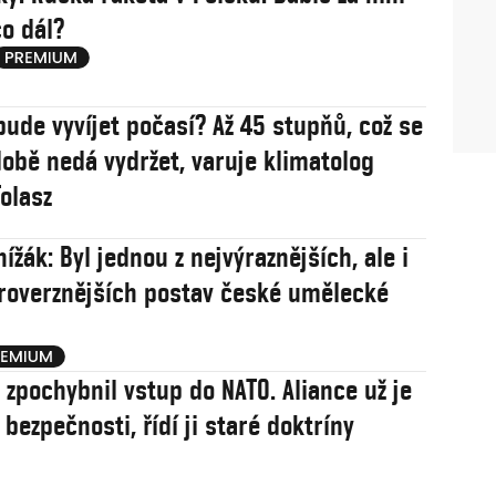
co dál?
bude vyvíjet počasí? Až 45 stupňů, což se
obě nedá vydržet, varuje klimatolog
olasz
ížák: Byl jednou z nejvýraznějších, ale i
roverznějších postav české umělecké
j zpochybnil vstup do NATO. Aliance už je
í bezpečnosti, řídí ji staré doktríny