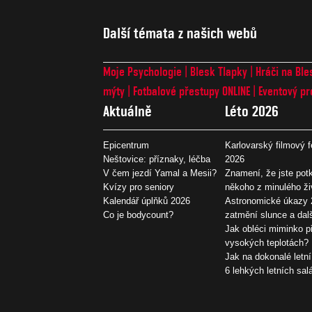
Další témata z našich webů
Moje Psychologie
Blesk Tlapky
Hráči na Ble
mýty
Fotbalové přestupy ONLINE
Eventový pr
Aktuálně
Léto 2026
Epicentrum
Karlovarský filmový f
Neštovice: příznaky, léčba
2026
V čem jezdí Yamal a Mesii?
Znamení, že jste potk
Kvízy pro seniory
někoho z minulého ži
Kalendář úplňků 2026
Astronomické úkazy 
Co je bodycount?
zatmění slunce a dal
Jak obléci miminko př
vysokých teplotách?
Jak na dokonalé letní
6 lehkých letních sal