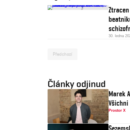
Ztracen
beatnik
schizof
30. ledna 20
Předchozí
Články odjinud
Marek A
Všichni
Prostor X
Sezemsk