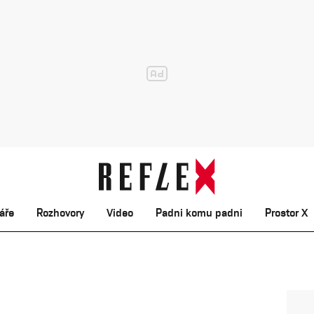
áře
Rozhovory
Video
Padni komu padni
Prostor X