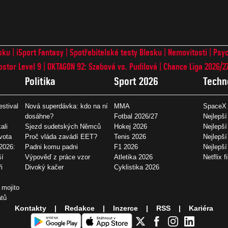
sku
iSport Fantasy
Spotřebitelské testy Blesku
Nemovitosti
Psyc
ostor Level 9
OKTAGON 92: Szabová vs. Pudilová
Chance Liga 2026/2
Politika
Sport 2026
Techn
estival
Nová superdávka: kdo na ní
MMA
SpaceX 
dosáhne?
Fotbal 2026/27
Nejlepší
ali
Sjezd sudetských Němců
Hokej 2026
Nejlepší
vota
Proč vláda zavádí EET?
Tenis 2026
Nejlepší
2026:
Padni komu padni
F1 2026
Nejlepš
ší
Výpověď z práce vzor
Atletika 2026
Netflix f
i
Divoký kačer
Cyklistika 2026
 mojito
átů
Kontakty
Redakce
Inzerce
RSS
Kariéra