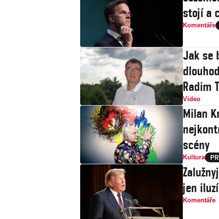
stojí a 
Komentáře
Jak se 
dlouhod
Radim T
Video
Milan Kn
nejkont
scény
Kultura
Zalužny
jen iluz
Komentáře