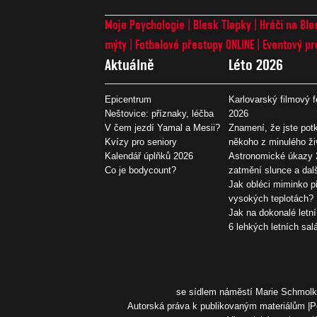
Moje Psychologie
Blesk Tlapky
Hráči na Ble
mýty
Fotbalové přestupy ONLINE
Eventový pr
Aktuálně
Léto 2026
Epicentrum
Karlovarský filmový f
Neštovice: příznaky, léčba
2026
V čem jezdí Yamal a Mesii?
Znamení, že jste potk
Kvízy pro seniory
někoho z minulého ži
Kalendář úplňků 2026
Astronomické úkazy 
Co je bodycount?
zatmění slunce a dal
Jak obléci miminko př
vysokých teplotách?
Jak na dokonalé letní
6 lehkých letních sal
se sídlem náměstí Marie Schmolko
Autorská práva k publikovaným materiálům
P