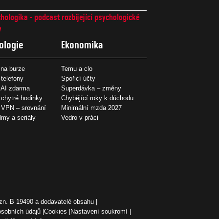
hologika - podcast rozbíjející psychologické
7
ologie
Ekonomika
na burze
Temu a clo
 telefony
Spořicí účty
 AI zdarma
Superdávka – změny
 chytré hodinky
Chybějící roky k důchodu
í VPN – srovnání
Minimální mzda 2027
ilmy a seriály
Vedro v práci
zn. B 19490 a dodavatelé obsahu
osobních údajů
Cookies
Nastavení soukromí