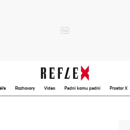
áře
Rozhovory
Video
Padni komu padni
Prostor X