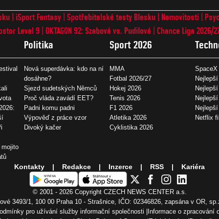
sku
iSport Fantasy
Spotřebitelské testy Blesku
Nemovitosti
Psyc
ostor Level 9
OKTAGON 92: Szabová vs. Pudilová
Chance Liga 2026/2
Politika
Sport 2026
Techn
estival
Nová superdávka: kdo na ní
MMA
SpaceX 
dosáhne?
Fotbal 2026/27
Nejlepší
ali
Sjezd sudetských Němců
Hokej 2026
Nejlepší
vota
Proč vláda zavádí EET?
Tenis 2026
Nejlepší
2026:
Padni komu padni
F1 2026
Nejlepš
ší
Výpověď z práce vzor
Atletika 2026
Netflix f
i
Divoký kačer
Cyklistika 2026
 mojito
átů
Kontakty
Redakce
Inzerce
RSS
Kariéra
© 2001 - 2026 Copyright
CZECH NEWS CENTER a.s.
vé 3493/1, 100 00 Praha 10 - Strašnice, IČO: 02346826, zapsána v OR, sp.
odmínky pro užívání služby informační společnosti
Informace o zpracování 