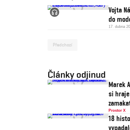
Vojta N
do mode
17. dubna 2
Předchozí
Články odjinud
Marek A
si hraje
zamaka
Prostor X
18 histo
vypadal