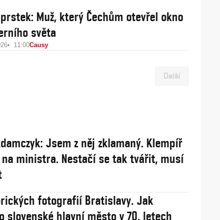
áprstek: Muž, který Čechům otevřel okno
rního světa
026
11:00
Causy
Další
damczyk: Jsem z něj zklamaný. Klempíř
 na ministra. Nestačí se tak tvářit, musí
t
rických fotografií Bratislavy. Jak
o slovenské hlavní město v 70. letech