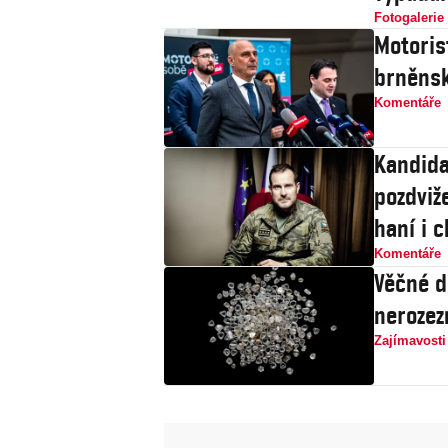
Fotogalerie
Motoris
brněnsk
Komentáře
Kandida
pozdviže
haní i c
Komentáře
Věčné d
nerozez
Zajímavosti