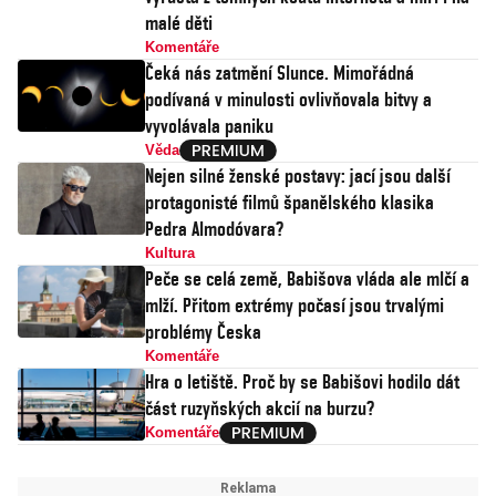
malé děti
Komentáře
Čeká nás zatmění Slunce. Mimořádná
podívaná v minulosti ovlivňovala bitvy a
vyvolávala paniku
Věda
Nejen silné ženské postavy: jací jsou další
protagonisté filmů španělského klasika
Pedra Almodóvara?
Kultura
Peče se celá země, Babišova vláda ale mlčí a
mlží. Přitom extrémy počasí jsou trvalými
problémy Česka
Komentáře
Hra o letiště. Proč by se Babišovi hodilo dát
část ruzyňských akcií na burzu?
Komentáře