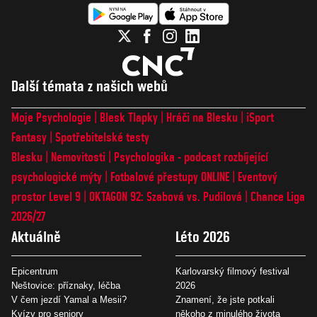
Další témata z našich webů
Moje Psychologie
Blesk Tlapky
Hráči na Blesku
iSport
Fantasy
Spotřebitelské testy
Blesku
Nemovitosti
Psychologika - podcast rozbíjející
psychologické mýty
Fotbalové přestupy ONLINE
Eventový
prostor Level 9
OKTAGON 92: Szabová vs. Pudilová
Chance Liga
2026/27
Aktuálně
Léto 2026
Epicentrum
Karlovarský filmový festival
Neštovice: příznaky, léčba
2026
V čem jezdí Yamal a Mesii?
Znamení, že jste potkali
Kvízy pro seniory
někoho z minulého života