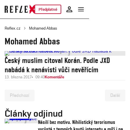
Předplatné
Reflex.cz
Mohamed Abbas
Mohamed Abbas
Český muslim citoval Korán. Podle JXD
nabádá k nenávisti vůči nevěřícím
13. března 2017
09:40
Komentáře
Předchozí
Další
Články odjinud
Násilí bez motivu. Nihilistický terorismus
vyrůstá z temných koutů internetu a míří i na