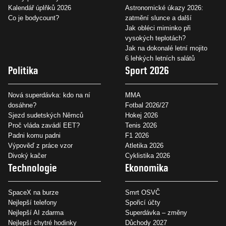
Kalendář úplňků 2026
Astronomické úkazy 2026:
Co je bodycount?
zatmění slunce a další
Jak obléci miminko při
vysokých teplotách?
Jak na dokonalé letní mojito
6 lehkých letních salátů
Politika
Sport 2026
Nová superdávka: kdo na ní
MMA
dosáhne?
Fotbal 2026/27
Sjezd sudetských Němců
Hokej 2026
Proč vláda zavádí EET?
Tenis 2026
Padni komu padni
F1 2026
Výpověď z práce vzor
Atletika 2026
Divoký kačer
Cyklistika 2026
Technologie
Ekonomika
SpaceX na burze
Smrt OSVČ
Nejlepší telefony
Spořicí účty
Nejlepší AI zdarma
Superdávka – změny
Nejlepší chytré hodinky
Důchody 2027