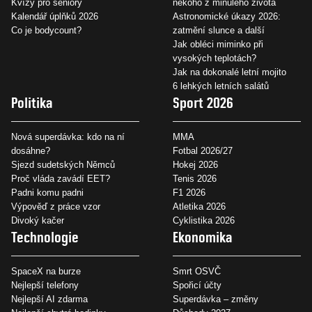
Kvízy pro seniory
někoho z minulého života
Kalendář úplňků 2026
Astronomické úkazy 2026:
Co je bodycount?
zatmění slunce a další
Jak obléci miminko při
vysokých teplotách?
Jak na dokonalé letní mojito
6 lehkých letních salátů
Politika
Sport 2026
Nová superdávka: kdo na ní
MMA
dosáhne?
Fotbal 2026/27
Sjezd sudetských Němců
Hokej 2026
Proč vláda zavádí EET?
Tenis 2026
Padni komu padni
F1 2026
Výpověď z práce vzor
Atletika 2026
Divoký kačer
Cyklistika 2026
Technologie
Ekonomika
SpaceX na burze
Smrt OSVČ
Nejlepší telefony
Spořicí účty
Nejlepší AI zdarma
Superdávka – změny