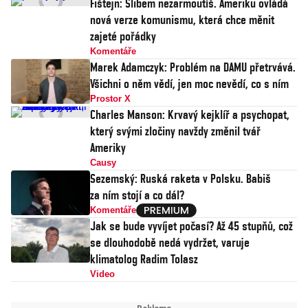
Fištejn: Slibem nezarmoutíš. Ameriku ovládá
nová verze komunismu, která chce měnit
zajeté pořádky
Komentáře
Marek Adamczyk: Problém na DAMU přetrvává.
Všichni o něm vědí, jen moc nevědí, co s ním
Prostor X
Charles Manson: Krvavý kejklíř a psychopat,
který svými zločiny navždy změnil tvář
Ameriky
Causy
Sezemský: Ruská raketa v Polsku. Babiš
za ním stojí a co dál?
Komentáře
Jak se bude vyvíjet počasí? Až 45 stupňů, což
se dlouhodobě nedá vydržet, varuje
klimatolog Radim Tolasz
Video