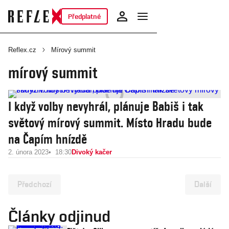
Předplatné
Reflex.cz
Mírový summit
mírový summit
I když volby nevyhrál, plánuje Babiš i tak
světový mírový summit. Místo Hradu bude
na Čapím hnízdě
2. února 2023
18:30
Divoký kačer
Předchozí
Další
Články odjinud