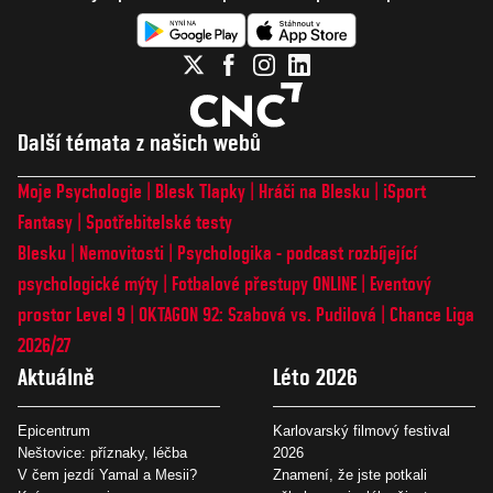
Další témata z našich webů
Moje Psychologie
Blesk Tlapky
Hráči na Blesku
iSport
Fantasy
Spotřebitelské testy
Blesku
Nemovitosti
Psychologika - podcast rozbíjející
psychologické mýty
Fotbalové přestupy ONLINE
Eventový
prostor Level 9
OKTAGON 92: Szabová vs. Pudilová
Chance Liga
2026/27
Aktuálně
Léto 2026
Epicentrum
Karlovarský filmový festival
Neštovice: příznaky, léčba
2026
V čem jezdí Yamal a Mesii?
Znamení, že jste potkali