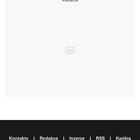
Kontakty
Redakce
Inzerce
RSS
Kariéra