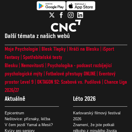
Další témata z našich webů
Moje Psychologie
Blesk Tlapky
Hráči na Blesku
iSport
Fantasy
Spotřebitelské testy
Blesku
Nemovitosti
Psychologika - podcast rozbíjející
psychologické mýty
Fotbalové přestupy ONLINE
Eventový
prostor Level 9
OKTAGON 92: Szabová vs. Pudilová
Chance Liga
2026/27
Aktuálně
Léto 2026
Epicentrum
Karlovarský filmový festival
Neštovice: příznaky, léčba
2026
V čem jezdí Yamal a Mesii?
Znamení, že jste potkali
Kvízy pro seniory
někoho z minulého života