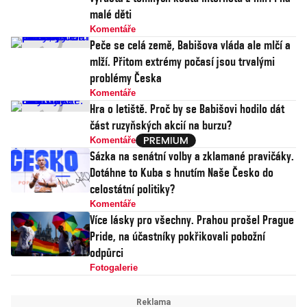
malé děti
Komentáře
Peče se celá země, Babišova vláda ale mlčí a
mlží. Přitom extrémy počasí jsou trvalými
problémy Česka
Komentáře
Hra o letiště. Proč by se Babišovi hodilo dát
část ruzyňských akcií na burzu?
Komentáře
Sázka na senátní volby a zklamané pravičáky.
Dotáhne to Kuba s hnutím Naše Česko do
celostátní politiky?
Komentáře
Více lásky pro všechny. Prahou prošel Prague
Pride, na účastníky pokřikovali pobožní
odpůrci
Fotogalerie