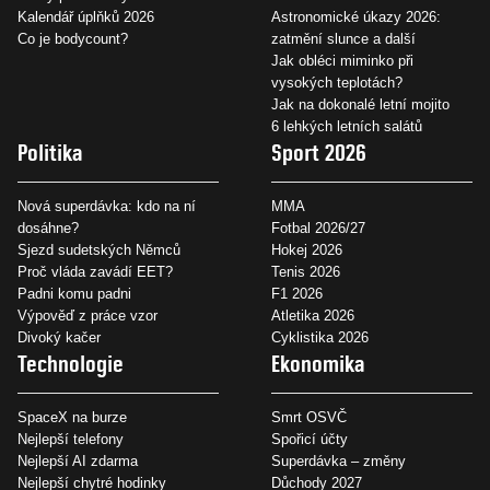
Kalendář úplňků 2026
Astronomické úkazy 2026:
Co je bodycount?
zatmění slunce a další
Jak obléci miminko při
vysokých teplotách?
Jak na dokonalé letní mojito
6 lehkých letních salátů
Politika
Sport 2026
Nová superdávka: kdo na ní
MMA
dosáhne?
Fotbal 2026/27
Sjezd sudetských Němců
Hokej 2026
Proč vláda zavádí EET?
Tenis 2026
Padni komu padni
F1 2026
Výpověď z práce vzor
Atletika 2026
Divoký kačer
Cyklistika 2026
Technologie
Ekonomika
SpaceX na burze
Smrt OSVČ
Nejlepší telefony
Spořicí účty
Nejlepší AI zdarma
Superdávka – změny
Nejlepší chytré hodinky
Důchody 2027