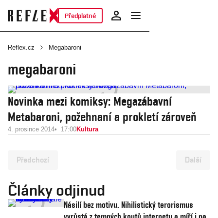
Předplatné
Reflex.cz
Megabaroni
megabaroni
Novinka mezi komiksy: Megazábavní
Metabaroni, požehnaní a prokletí zároveň
4. prosince 2014
17:00
Kultura
Předchozí
Další
Články odjinud
Násilí bez motivu. Nihilistický terorismus
vyrůstá z temných koutů internetu a míří i na