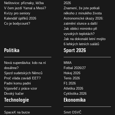
Neštovice: příznaky, léčba
2026
V čem jezdí Yamal a Mesii?
Znamení, že jste potkali
Kvízy pro seniory
někoho z minulého života
Kalendář úplňků 2026
Astronomické úkazy 2026:
Co je bodycount?
zatmění slunce a další
Jak obléci miminko při
vysokých teplotách?
Jak na dokonalé letní mojito
6 lehkých letních salátů
Politika
Sport 2026
Nová superdávka: kdo na ní
MMA
dosáhne?
Fotbal 2026/27
Sjezd sudetských Němců
Hokej 2026
Proč vláda zavádí EET?
Tenis 2026
Padni komu padni
F1 2026
Výpověď z práce vzor
Atletika 2026
Divoký kačer
Cyklistika 2026
Technologie
Ekonomika
SpaceX na burze
Smrt OSVČ