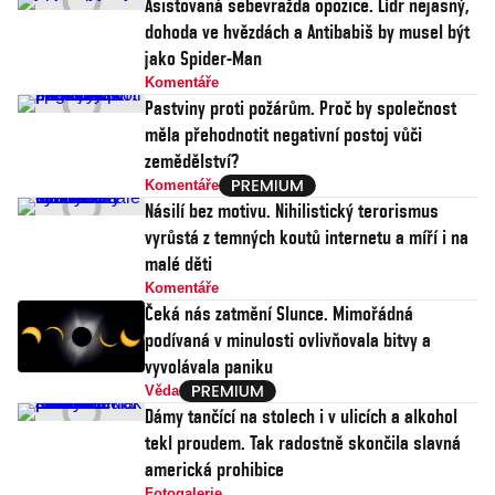
Asistovaná sebevražda opozice. Lídr nejasný,
dohoda ve hvězdách a Antibabiš by musel být
jako Spider-Man
Komentáře
Pastviny proti požárům. Proč by společnost
měla přehodnotit negativní postoj vůči
zemědělství?
Komentáře
Násilí bez motivu. Nihilistický terorismus
vyrůstá z temných koutů internetu a míří i na
malé děti
Komentáře
Čeká nás zatmění Slunce. Mimořádná
podívaná v minulosti ovlivňovala bitvy a
vyvolávala paniku
Věda
Dámy tančící na stolech i v ulicích a alkohol
tekl proudem. Tak radostně skončila slavná
americká prohibice
Fotogalerie