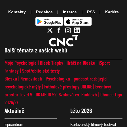
Kontakty
Redakce
Inzerce
RSS
Kariéra
Další témata z našich webů
Moje Psychologie
Blesk Tlapky
Hráči na Blesku
iSport
Fantasy
Spotřebitelské testy
Blesku
Nemovitosti
Psychologika - podcast rozbíjející
psychologické mýty
Fotbalové přestupy ONLINE
Eventový
prostor Level 9
OKTAGON 92: Szabová vs. Pudilová
Chance Liga
2026/27
Aktuálně
Léto 2026
Epicentrum
Karlovarský filmový festival