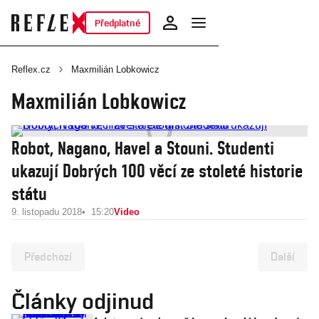
Předplatné
Reflex.cz
Maxmilián Lobkowicz
Maxmilián Lobkowicz
Robot, Nagano, Havel a Stouni. Studenti
ukazují Dobrých 100 věcí ze stoleté historie
státu
9. listopadu 2018
15:20
Video
Předchozí
Další
Články odjinud