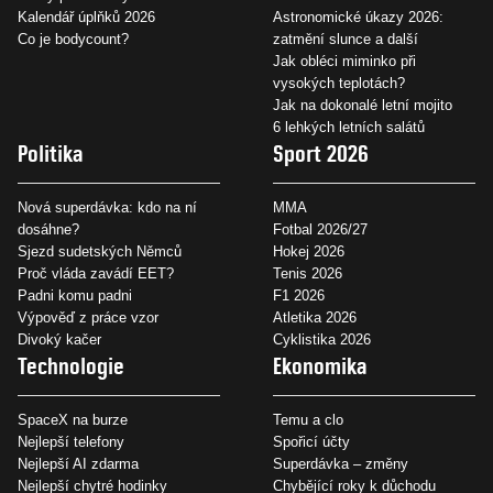
Kalendář úplňků 2026
Astronomické úkazy 2026:
Co je bodycount?
zatmění slunce a další
Jak obléci miminko při
vysokých teplotách?
Jak na dokonalé letní mojito
6 lehkých letních salátů
Politika
Sport 2026
Nová superdávka: kdo na ní
MMA
dosáhne?
Fotbal 2026/27
Sjezd sudetských Němců
Hokej 2026
Proč vláda zavádí EET?
Tenis 2026
Padni komu padni
F1 2026
Výpověď z práce vzor
Atletika 2026
Divoký kačer
Cyklistika 2026
Technologie
Ekonomika
SpaceX na burze
Temu a clo
Nejlepší telefony
Spořicí účty
Nejlepší AI zdarma
Superdávka – změny
Nejlepší chytré hodinky
Chybějící roky k důchodu