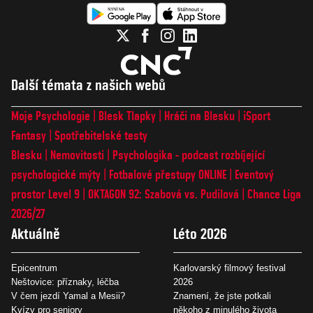
Další témata z našich webů
Moje Psychologie
Blesk Tlapky
Hráči na Blesku
iSport
Fantasy
Spotřebitelské testy
Blesku
Nemovitosti
Psychologika - podcast rozbíjející
psychologické mýty
Fotbalové přestupy ONLINE
Eventový
prostor Level 9
OKTAGON 92: Szabová vs. Pudilová
Chance Liga
2026/27
Aktuálně
Léto 2026
Epicentrum
Karlovarský filmový festival
Neštovice: příznaky, léčba
2026
V čem jezdí Yamal a Mesii?
Znamení, že jste potkali
Kvízy pro seniory
někoho z minulého života