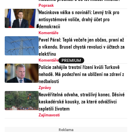
Poprask
Macinkova válka s novináři: Levný trik pro
antisystémové voliče, drahý účet pro
demokracii
Komentáře
Pavel Páral: Teplá večeře jen občas, praní až
o víkendu. Brusel chystá revoluci v účtech za
elektřinu
Komentáře
Policie zahájila trestní řízení kvůli Turkově
nehodě. Má podezření na ublížení na zdraví z
nedbalosti
Zprávy
Neuvěřitelná odvaha, strašlivý konec. Děsivé
kaskadérské kousky, za které odvážlivci
zaplatili životem
Zajímavosti