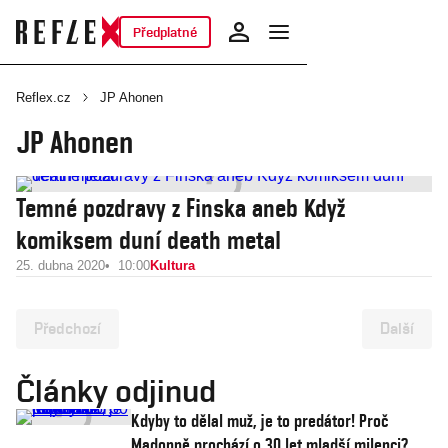
Předplatné
Reflex.cz
JP Ahonen
JP Ahonen
Temné pozdravy z Finska aneb Když
komiksem duní death metal
25. dubna 2020
10:00
Kultura
Předchozí
Další
Články odjinud
Kdyby to dělal muž, je to predátor! Proč
Madonně prochází o 30 let mladší milenci?