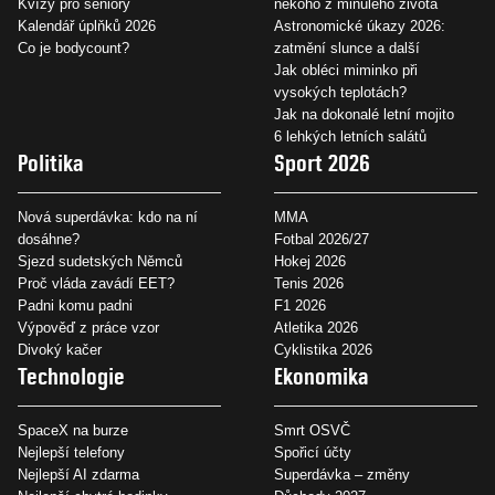
Kvízy pro seniory
někoho z minulého života
Kalendář úplňků 2026
Astronomické úkazy 2026:
Co je bodycount?
zatmění slunce a další
Jak obléci miminko při
vysokých teplotách?
Jak na dokonalé letní mojito
6 lehkých letních salátů
Politika
Sport 2026
Nová superdávka: kdo na ní
MMA
dosáhne?
Fotbal 2026/27
Sjezd sudetských Němců
Hokej 2026
Proč vláda zavádí EET?
Tenis 2026
Padni komu padni
F1 2026
Výpověď z práce vzor
Atletika 2026
Divoký kačer
Cyklistika 2026
Technologie
Ekonomika
SpaceX na burze
Smrt OSVČ
Nejlepší telefony
Spořicí účty
Nejlepší AI zdarma
Superdávka – změny