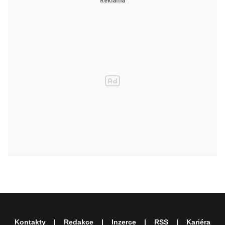
Kontakty
Redakce
Inzerce
RSS
Kariéra