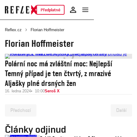
Předplatné
Reflex.cz
Florian Hoffmeister
Florian Hoffmeister
Polární noc má zvláštní moc: Nejlepší
Temný případ je ten čtvrtý, z mrazivé
Aljašky plné drsných žen
16. ledna 2024
10:00
Seroš X
Předchozí
Další
Články odjinud