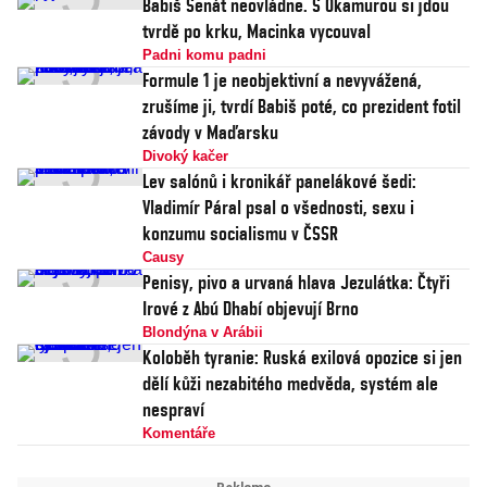
Babiš Senát neovládne. S Okamurou si jdou
tvrdě po krku, Macinka vycouval
Padni komu padni
Formule 1 je neobjektivní a nevyvážená,
zrušíme ji, tvrdí Babiš poté, co prezident fotil
závody v Maďarsku
Divoký kačer
Lev salónů i kronikář panelákové šedi:
Vladimír Páral psal o všednosti, sexu i
konzumu socialismu v ČSSR
Causy
Penisy, pivo a urvaná hlava Jezulátka: Čtyři
Irové z Abú Dhabí objevují Brno
Blondýna v Arábii
Koloběh tyranie: Ruská exilová opozice si jen
dělí kůži nezabitého medvěda, systém ale
nespraví
Komentáře