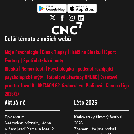
Další témata z našich webů
Moje Psychologie
Blesk Tlapky
Hráči na Blesku
iSport
Fantasy
Spotřebitelské testy
Blesku
Nemovitosti
Psychologika - podcast rozbíjející
psychologické mýty
Fotbalové přestupy ONLINE
Eventový
prostor Level 9
OKTAGON 92: Szabová vs. Pudilová
Chance Liga
2026/27
Aktuálně
Léto 2026
Epicentrum
Karlovarský filmový festival
Neštovice: příznaky, léčba
2026
V čem jezdí Yamal a Mesii?
Znamení, že jste potkali