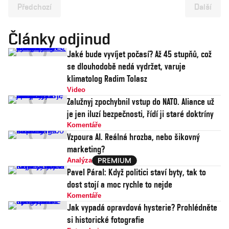
Předchozí
Další
Články odjinud
Jaké bude vyvíjet počasí? Až 45 stupňů, což
se dlouhodobě nedá vydržet, varuje
klimatolog Radim Tolasz
Video
Zalužnyj zpochybnil vstup do NATO. Aliance už
je jen iluzí bezpečnosti, řídí ji staré doktríny
Komentáře
Vzpoura AI. Reálná hrozba, nebo šikovný
marketing?
Analýza
Pavel Páral: Když politici staví byty, tak to
dost stojí a moc rychle to nejde
Komentáře
Jak vypadá opravdová hysterie? Prohlédněte
si historické fotografie