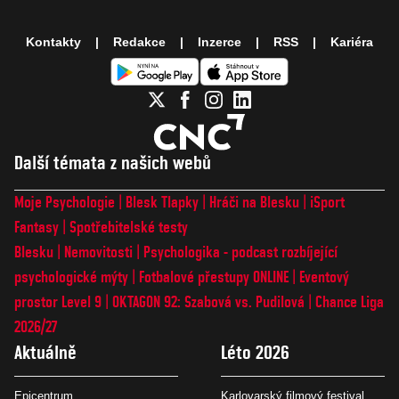
Kontakty
Redakce
Inzerce
RSS
Kariéra
Další témata z našich webů
Moje Psychologie
Blesk Tlapky
Hráči na Blesku
iSport
Fantasy
Spotřebitelské testy
Blesku
Nemovitosti
Psychologika - podcast rozbíjející
psychologické mýty
Fotbalové přestupy ONLINE
Eventový
prostor Level 9
OKTAGON 92: Szabová vs. Pudilová
Chance Liga
2026/27
Aktuálně
Léto 2026
Epicentrum
Karlovarský filmový festival