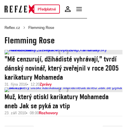
Předplatné
Reflex.cz
Flemming Rose
Flemming Rose
"Mě cenzurují, džihádisté vyhrávají," tvrdí
dánský novinář, který zveřejnil v roce 2005
karikatury Mohameda
31. října 2016
12:20
Zprávy
Muž, který otiskl karikatury Mohameda
aneb Jak se pyká za vtip
23. září 2010
08:00
Rozhovory