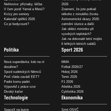
Neštovice: příznaky, léčba
2026
V čem jezdí Yamal a Mesii?
Znamení, že jste potkali
Kvízy pro seniory
někoho z minulého života
Kalendář úplňků 2026
Astronomické úkazy 2026:
Co je bodycount?
zatmění slunce a další
Jak obléci miminko při
vysokých teplotách?
Jak na dokonalé letní mojito
6 lehkých letních salátů
Politika
Sport 2026
Nová superdávka: kdo na ní
MMA
dosáhne?
Fotbal 2026/27
Sjezd sudetských Němců
Hokej 2026
Proč vláda zavádí EET?
Tenis 2026
Padni komu padni
F1 2026
Výpověď z práce vzor
Atletika 2026
Divoký kačer
Cyklistika 2026
Technologie
Ekonomika
SpaceX na burze
Smrt OSVČ