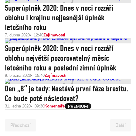
Superúplněk 2020: Dnes v noci rozzáří
oblohu i krajinu nejjasnější úplněk
letošního roku
7. dubna 2020
12:40
Zajímavosti
Superúplněk 2020: Dnes v noci rozzáří
oblohu největší pozorovatelný měsíc
letošního roku a poslední zimní úplněk
9. března 2020
15:40
Zajímavosti
Den „B“ je tady: Nastává první fáze brexitu.
Co bude poté následovat?
31. ledna 2020
09:30
Komentáře
Předchozí
Další