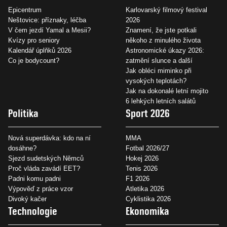
Epicentrum
Karlovarský filmový festival
Neštovice: příznaky, léčba
2026
V čem jezdí Yamal a Mesii?
Znamení, že jste potkali
Kvízy pro seniory
někoho z minulého života
Kalendář úplňků 2026
Astronomické úkazy 2026:
Co je bodycount?
zatmění slunce a další
Jak obléci miminko při
vysokých teplotách?
Jak na dokonalé letní mojito
6 lehkých letních salátů
Politika
Sport 2026
Nová superdávka: kdo na ní
MMA
dosáhne?
Fotbal 2026/27
Sjezd sudetských Němců
Hokej 2026
Proč vláda zavádí EET?
Tenis 2026
Padni komu padni
F1 2026
Výpověď z práce vzor
Atletika 2026
Divoký kačer
Cyklistika 2026
Technologie
Ekonomika