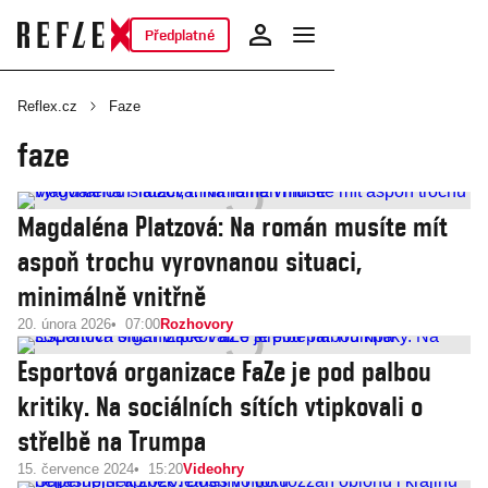
Předplatné
Reflex.cz
Faze
faze
Magdaléna Platzová: Na román musíte mít
aspoň trochu vyrovnanou situaci,
minimálně vnitřně
20. února 2026
07:00
Rozhovory
Esportová organizace FaZe je pod palbou
kritiky. Na sociálních sítích vtipkovali o
střelbě na Trumpa
15. července 2024
15:20
Videohry