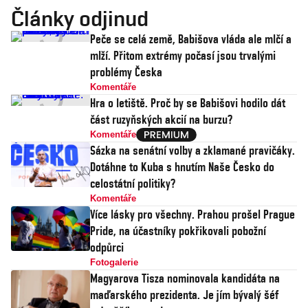
Články odjinud
Peče se celá země, Babišova vláda ale mlčí a
mlží. Přitom extrémy počasí jsou trvalými
problémy Česka
Komentáře
Hra o letiště. Proč by se Babišovi hodilo dát
část ruzyňských akcií na burzu?
Komentáře
Sázka na senátní volby a zklamané pravičáky.
Dotáhne to Kuba s hnutím Naše Česko do
celostátní politiky?
Komentáře
Více lásky pro všechny. Prahou prošel Prague
Pride, na účastníky pokřikovali pobožní
odpůrci
Fotogalerie
Magyarova Tisza nominovala kandidáta na
maďarského prezidenta. Je jím bývalý šéf