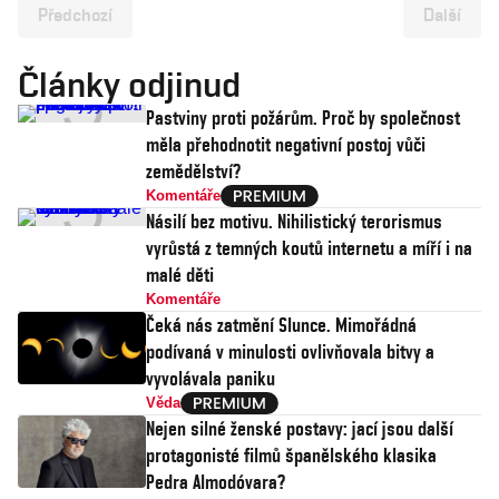
Předchozí
Další
Články odjinud
Pastviny proti požárům. Proč by společnost
měla přehodnotit negativní postoj vůči
zemědělství?
Komentáře
Násilí bez motivu. Nihilistický terorismus
vyrůstá z temných koutů internetu a míří i na
malé děti
Komentáře
Čeká nás zatmění Slunce. Mimořádná
podívaná v minulosti ovlivňovala bitvy a
vyvolávala paniku
Věda
Nejen silné ženské postavy: jací jsou další
protagonisté filmů španělského klasika
Pedra Almodóvara?