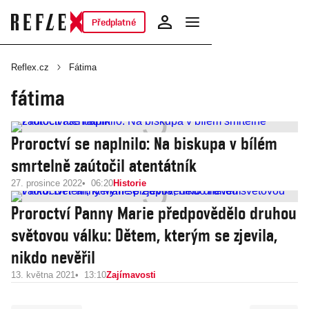
Předplatné
Reflex.cz
Fátima
fátima
Proroctví se naplnilo: Na biskupa v bílém
smrtelně zaútočil atentátník
27. prosince 2022
06:20
Historie
Proroctví Panny Marie předpovědělo druhou
světovou válku: Dětem, kterým se zjevila,
nikdo nevěřil
13. května 2021
13:10
Zajímavosti