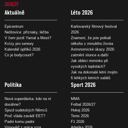
2026/27
Aktuálně
Léto 2026
Epicentrum
Karlovarský filmový festival
Neštovice: příznaky, léčba
2026
V čem jezdí Yamal a Mesii?
Znamení, že jste potkali
Kvízy pro seniory
někoho z minulého života
Kalendář úplňků 2026
Astronomické úkazy 2026:
Co je bodycount?
zatmění slunce a další
Jak obléci miminko při
vysokých teplotách?
Jak na dokonalé letní mojito
6 lehkých letních salátů
Politika
Sport 2026
Nová superdávka: kdo na ní
MMA
dosáhne?
Fotbal 2026/27
Sjezd sudetských Němců
Hokej 2026
Proč vláda zavádí EET?
Tenis 2026
Padni komu padni
F1 2026
Výpověď z práce vzor
Atletika 2026