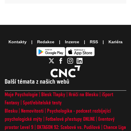
Kontakty
Redakce
Inzerce
RSS
Kariéra
Další témata z našich webů
Moje Psychologie
Blesk Tlapky
Hráči na Blesku
iSport
Fantasy
Spotřebitelské testy
Blesku
Nemovitosti
Psychologika - podcast rozbíjející
psychologické mýty
Fotbalové přestupy ONLINE
Eventový
prostor Level 9
OKTAGON 92: Szabová vs. Pudilová
Chance Liga