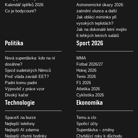
Kalendář úplňků 2026
Astronomické úkazy 2026:
Co je bodycount?
zatmění slunce a další
Jak obléci miminko při
vysokých teplotách?
Jak na dokonalé letní mojito
6 lehkých letních salátů
Politika
Sport 2026
Nová superdávka: kdo na ní
MMA
dosáhne?
Fotbal 2026/27
Sjezd sudetských Němců
Hokej 2026
Proč vláda zavádí EET?
Tenis 2026
Padni komu padni
F1 2026
Výpověď z práce vzor
Atletika 2026
Divoký kačer
Cyklistika 2026
Technologie
Ekonomika
SpaceX na burze
Temu a clo
Nejlepší telefony
Spořicí účty
Nejlepší AI zdarma
Superdávka – změny
Nejlepší chytré hodinky
Chybějící roky k důchodu