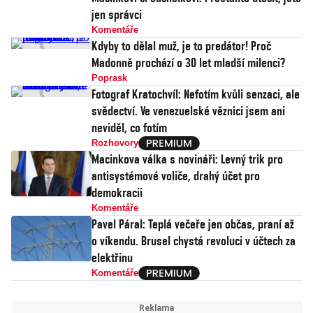
jen správci
Komentáře
Kdyby to dělal muž, je to predátor! Proč
Madonně prochází o 30 let mladší milenci?
Poprask
Fotograf Kratochvíl: Nefotím kvůli senzaci, ale
svědectví. Ve venezuelské věznici jsem ani
neviděl, co fotím
Rozhovory
Macinkova válka s novináři: Levný trik pro
antisystémové voliče, drahý účet pro
demokracii
Komentáře
Pavel Páral: Teplá večeře jen občas, praní až
o víkendu. Brusel chystá revoluci v účtech za
elektřinu
Komentáře