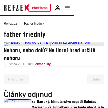
Předplatné
Reflex.cz
Father friednly
father friednly
Nahoru, nebo dolů? Na Horní hrad určitě
nahoru
18. srpna 2011
10:15
Život a styl
Předchozí
Další
Články odjinud
Bartkovský: Ministerstva nepatří Babišovi,
Macinkovi či Juchelkovi. Přestaňte útočit, jste