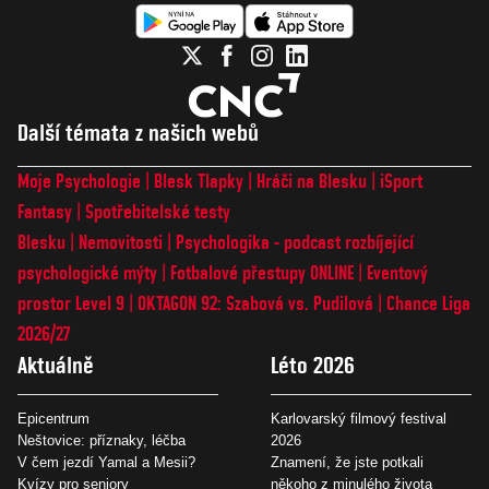
Další témata z našich webů
Moje Psychologie
Blesk Tlapky
Hráči na Blesku
iSport
Fantasy
Spotřebitelské testy
Blesku
Nemovitosti
Psychologika - podcast rozbíjející
psychologické mýty
Fotbalové přestupy ONLINE
Eventový
prostor Level 9
OKTAGON 92: Szabová vs. Pudilová
Chance Liga
2026/27
Aktuálně
Léto 2026
Epicentrum
Karlovarský filmový festival
Neštovice: příznaky, léčba
2026
V čem jezdí Yamal a Mesii?
Znamení, že jste potkali
Kvízy pro seniory
někoho z minulého života