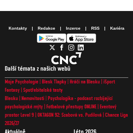
Kontakty
Redakce
Inzerce
RSS
Kariéra
Další témata z našich webů
Moje Psychologie
Blesk Tlapky
Hráči na Blesku
iSport
Fantasy
Spotřebitelské testy
Blesku
Nemovitosti
Psychologika - podcast rozbíjející
psychologické mýty
Fotbalové přestupy ONLINE
Eventový
prostor Level 9
OKTAGON 92: Szabová vs. Pudilová
Chance Liga
2026/27
Aktuálně
Léto 2026