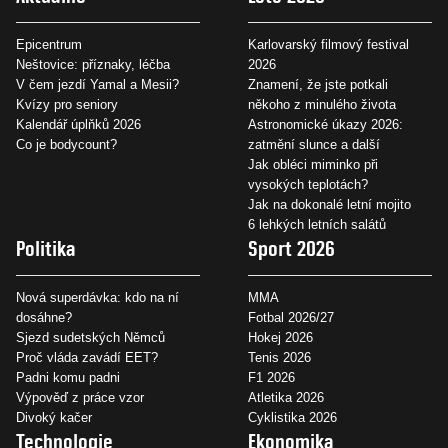
Epicentrum
Karlovarský filmový festival
Neštovice: příznaky, léčba
2026
V čem jezdí Yamal a Mesii?
Znamení, že jste potkali
Kvízy pro seniory
někoho z minulého života
Kalendář úplňků 2026
Astronomické úkazy 2026:
Co je bodycount?
zatmění slunce a další
Jak obléci miminko při
vysokých teplotách?
Jak na dokonalé letní mojito
6 lehkých letních salátů
Politika
Sport 2026
Nová superdávka: kdo na ní
MMA
dosáhne?
Fotbal 2026/27
Sjezd sudetských Němců
Hokej 2026
Proč vláda zavádí EET?
Tenis 2026
Padni komu padni
F1 2026
Výpověď z práce vzor
Atletika 2026
Divoký kačer
Cyklistika 2026
Technologie
Ekonomika