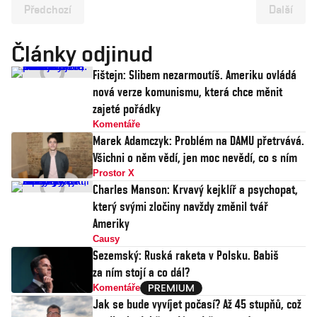
Předchozí
Další
Články odjinud
Fištejn: Slibem nezarmoutíš. Ameriku ovládá
nová verze komunismu, která chce měnit
zajeté pořádky
Komentáře
Marek Adamczyk: Problém na DAMU přetrvává.
Všichni o něm vědí, jen moc nevědí, co s ním
Prostor X
Charles Manson: Krvavý kejklíř a psychopat,
který svými zločiny navždy změnil tvář
Ameriky
Causy
Sezemský: Ruská raketa v Polsku. Babiš
za ním stojí a co dál?
Komentáře
Jak se bude vyvíjet počasí? Až 45 stupňů, což