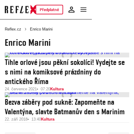
Předplatné
Reflex.cz
Enrico Marini
Enrico Marini
Tihle orlové jsou pěkní sokolíci! Vydejte se
s nimi na komiksové prázdniny do
antického Říma
24. července 2021
07:20
Kultura
Bezva záběry pod sukně: Zapomeňte na
Valentýna, slavte Batmanův den s Marinim
22. září 2018
13:40
Kultura