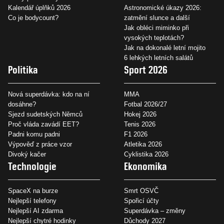
Kalendář úplňků 2026
Astronomické úkazy 2026:
Co je bodycount?
zatmění slunce a další
Jak obléci miminko při
vysokých teplotách?
Jak na dokonalé letní mojito
6 lehkých letních salátů
Politika
Sport 2026
Nová superdávka: kdo na ní
MMA
dosáhne?
Fotbal 2026/27
Sjezd sudetských Němců
Hokej 2026
Proč vláda zavádí EET?
Tenis 2026
Padni komu padni
F1 2026
Výpověď z práce vzor
Atletika 2026
Divoký kačer
Cyklistika 2026
Technologie
Ekonomika
SpaceX na burze
Smrt OSVČ
Nejlepší telefony
Spořicí účty
Nejlepší AI zdarma
Superdávka – změny
Nejlepší chytré hodinky
Důchody 2027