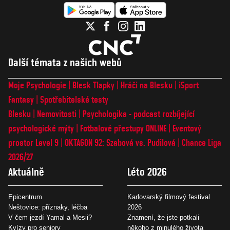
Další témata z našich webů
Moje Psychologie
Blesk Tlapky
Hráči na Blesku
iSport
Fantasy
Spotřebitelské testy
Blesku
Nemovitosti
Psychologika - podcast rozbíjející
psychologické mýty
Fotbalové přestupy ONLINE
Eventový
prostor Level 9
OKTAGON 92: Szabová vs. Pudilová
Chance Liga
2026/27
Aktuálně
Léto 2026
Epicentrum
Karlovarský filmový festival
Neštovice: příznaky, léčba
2026
V čem jezdí Yamal a Mesii?
Znamení, že jste potkali
Kvízy pro seniory
někoho z minulého života