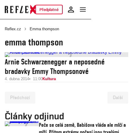
Předplatné
Reflex.cz
Emma thompson
emma thompson
Arnie Schwarzenegger a neposedné
bradavky Emmy Thompsonové
4. dubna 2014
11:00
Kultura
Předchozí
Další
Články odjinud
Peče se celá země, Babišova vláda ale mlčí a
mlží. Přitom extrémy počasí jsou trvalými