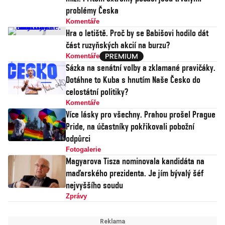
problémy Česka
Komentáře
Hra o letiště. Proč by se Babišovi hodilo dát
část ruzyňských akcií na burzu?
Komentáře
Sázka na senátní volby a zklamané pravičáky.
Dotáhne to Kuba s hnutím Naše Česko do
celostátní politiky?
Komentáře
Více lásky pro všechny. Prahou prošel Prague
Pride, na účastníky pokřikovali pobožní
odpůrci
Fotogalerie
Magyarova Tisza nominovala kandidáta na
maďarského prezidenta. Je jím bývalý šéf
nejvyššího soudu
Zprávy