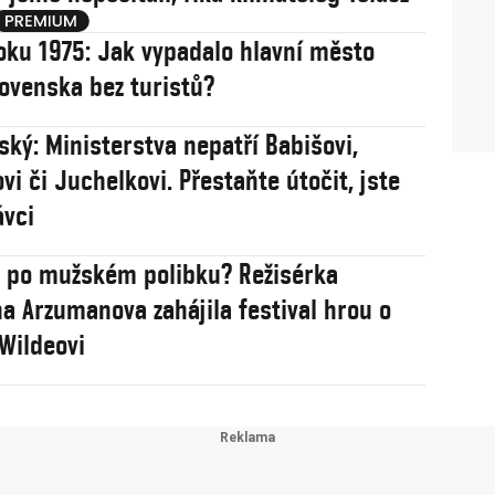
oku 1975: Jak vypadalo hlavní město
ovenska bez turistů?
ský: Ministerstva nepatří Babišovi,
vi či Juchelkovi. Přestaňte útočit, jste
ávci
 po mužském polibku? Režisérka
a Arzumanova zahájila festival hrou o
Wildeovi