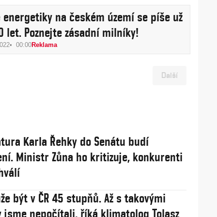
e energetiky na českém území se píše už
0 let. Poznejte zásadní milníky!
2022
00:00
Reklama
Další
tura Karla Řehky do Senátu budí
ní. Ministr Zůna ho kritizuje, konkurenti
hválí
že být v ČR 45 stupňů. Až s takovými
 jsme nepočítali, říká klimatolog Tolasz