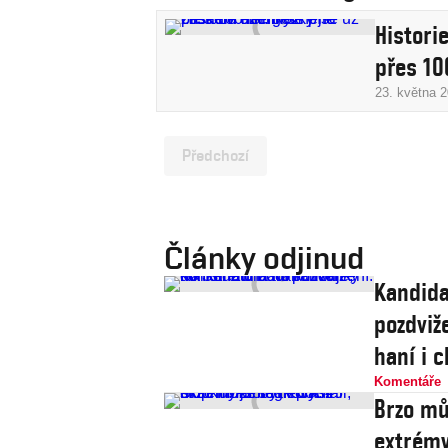
Histori
přes 10
23. května 
Předchozí
Články odjinud
Kandida
pozdviže
haní i c
Komentáře
Brzo mů
extrémy