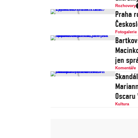
Rozhovory
Praha r
Českosl
Fotogalerie
Bartkov
Macinko
jen spr
Komentáře
Skandál
Mariann
Oscaru 
Kultura