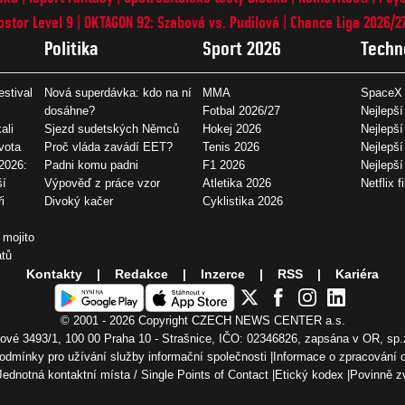
ostor Level 9
OKTAGON 92: Szabová vs. Pudilová
Chance Liga 2026/2
Politika
Sport 2026
Techn
estival
Nová superdávka: kdo na ní
MMA
SpaceX 
dosáhne?
Fotbal 2026/27
Nejlepší
ali
Sjezd sudetských Němců
Hokej 2026
Nejlepší
vota
Proč vláda zavádí EET?
Tenis 2026
Nejlepší
2026:
Padni komu padni
F1 2026
Nejlepš
ší
Výpověď z práce vzor
Atletika 2026
Netflix f
i
Divoký kačer
Cyklistika 2026
 mojito
átů
Kontakty
Redakce
Inzerce
RSS
Kariéra
© 2001 - 2026 Copyright
CZECH NEWS CENTER a.s.
vé 3493/1, 100 00 Praha 10 - Strašnice, IČO: 02346826, zapsána v OR, sp.
odmínky pro užívání služby informační společnosti
Informace o zpracování 
Jednotná kontaktní místa / Single Points of Contact
Etický kodex
Povinně z