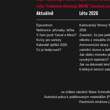
mýty
Fotbalové přestupy ONLINE
Eventový pr
Aktuálně
Léto 2026
Epicentrum
Karlovarský filmový f
Neštovice: příznaky, léčba
2026
V čem jezdí Yamal a Mesii?
Znamení, že jste potk
Kvízy pro seniory
někoho z minulého ži
Kalendář úplňků 2026
Astronomické úkazy 
Co je bodycount?
zatmění slunce a dal
Jak obléci miminko př
vysokých teplotách?
Jak na dokonalé letní
6 lehkých letních sal
se sídlem náměstí Marie Schmolko
Autorská práva k publikovaným materiálům
P
Vlastnická struktura