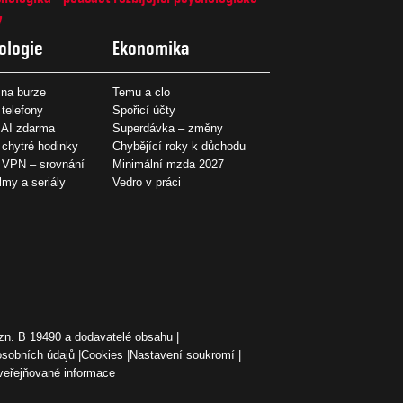
7
ologie
Ekonomika
na burze
Temu a clo
 telefony
Spořicí účty
 AI zdarma
Superdávka – změny
 chytré hodinky
Chybějící roky k důchodu
í VPN – srovnání
Minimální mzda 2027
ilmy a seriály
Vedro v práci
zn. B 19490 a dodavatelé obsahu
osobních údajů
Cookies
Nastavení soukromí
veřejňované informace