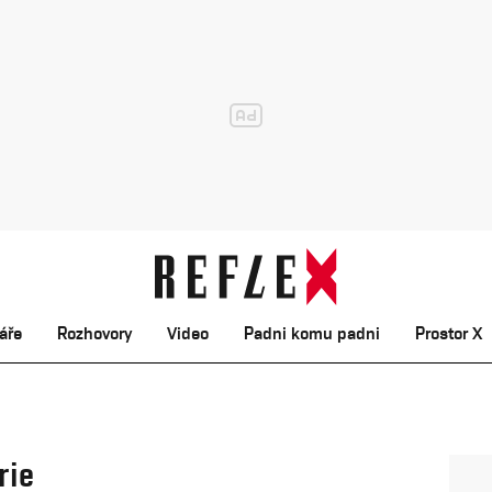
áře
Rozhovory
Video
Padni komu padni
Prostor X
rie