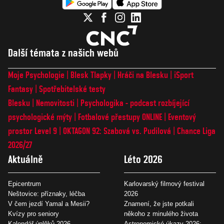
Další témata z našich webů
Moje Psychologie
Blesk Tlapky
Hráči na Blesku
iSport
Fantasy
Spotřebitelské testy
Blesku
Nemovitosti
Psychologika - podcast rozbíjející
psychologické mýty
Fotbalové přestupy ONLINE
Eventový
prostor Level 9
OKTAGON 92: Szabová vs. Pudilová
Chance Liga
2026/27
Aktuálně
Léto 2026
Epicentrum
Karlovarský filmový festival
Neštovice: příznaky, léčba
2026
V čem jezdí Yamal a Mesii?
Znamení, že jste potkali
Kvízy pro seniory
někoho z minulého života
Kalendář úplňků 2026
Astronomické úkazy 2026: