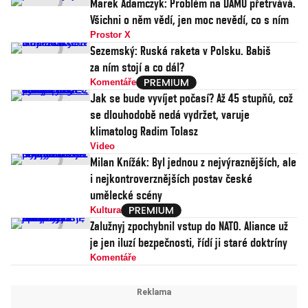
Marek Adamczyk: Problém na DAMU přetrvává.
Všichni o něm vědí, jen moc nevědí, co s ním
Prostor X
Sezemský: Ruská raketa v Polsku. Babiš
za ním stojí a co dál?
Komentáře
Jak se bude vyvíjet počasí? Až 45 stupňů, což
se dlouhodobě nedá vydržet, varuje
klimatolog Radim Tolasz
Video
Milan Knížák: Byl jednou z nejvýraznějších, ale
i nejkontroverznějších postav české
umělecké scény
Kultura
Zalužnyj zpochybnil vstup do NATO. Aliance už
je jen iluzí bezpečnosti, řídí ji staré doktríny
Komentáře