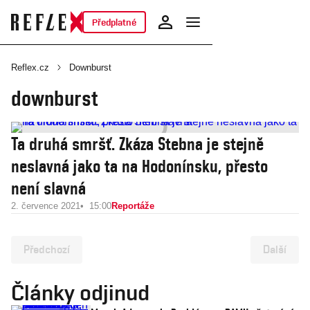
Předplatné
Reflex.cz
Downburst
downburst
Ta druhá smršť. Zkáza Stebna je stejně
neslavná jako ta na Hodonínsku, přesto
není slavná
2. července 2021
15:00
Reportáže
Předchozí
Další
Články odjinud