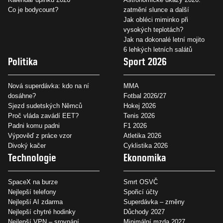
Co je bodycount?
zatmění slunce a další
Jak obléci miminko při
vysokých teplotách?
Jak na dokonalé letní mojito
6 lehkých letních salátů
Politika
Sport 2026
Nová superdávka: kdo na ní
MMA
dosáhne?
Fotbal 2026/27
Sjezd sudetských Němců
Hokej 2026
Proč vláda zavádí EET?
Tenis 2026
Padni komu padni
F1 2026
Výpověď z práce vzor
Atletika 2026
Divoký kačer
Cyklistika 2026
Technologie
Ekonomika
SpaceX na burze
Smrt OSVČ
Nejlepší telefony
Spořicí účty
Nejlepší AI zdarma
Superdávka – změny
Nejlepší chytré hodinky
Důchody 2027
Nejlepší VPN – srovnání
Minimální mzda 2027