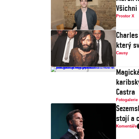
Všichni
Prostor X
Charles
který s
Causy
Magická
karibsk
Castra
Fotogalerie
Sezemsk
stojí a 
Komentáře