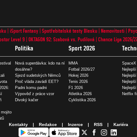
sku
iSport Fantasy
Spotřebitelské testy Blesku
Nemovitosti
Psyc
ostor Level 9
OKTAGON 92: Szabová vs. Pudilová
Chance Liga 2026/2
Politika
Sport 2026
Techn
estival
Nová superdávka: kdo na ní
MMA
SpaceX 
dosáhne?
Fotbal 2026/27
Nejlepší
ali
Sjezd sudetských Němců
Hokej 2026
Nejlepší
vota
Proč vláda zavádí EET?
Tenis 2026
Nejlepší
2026:
Padni komu padni
F1 2026
Nejlepš
ší
Výpověď z práce vzor
Atletika 2026
Netflix f
i
Divoký kačer
Cyklistika 2026
 mojito
átů
Kontakty
Redakce
Inzerce
RSS
Kariéra