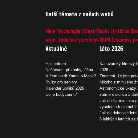
Další témata z našich webů
Moje Psychologie
Blesk Tlapky
Hráči na Ble
mýty
Fotbalové přestupy ONLINE
Eventový pr
Aktuálně
Léto 2026
Epicentrum
Karlovarský filmový f
Neštovice: příznaky, léčba
2026
V čem jezdí Yamal a Mesii?
Znamení, že jste potk
Kvízy pro seniory
někoho z minulého ži
Kalendář úplňků 2026
Astronomické úkazy 
Co je bodycount?
zatmění slunce a dal
Jak obléci miminko př
vysokých teplotách?
Jak na dokonalé letní
6 lehkých letních sal