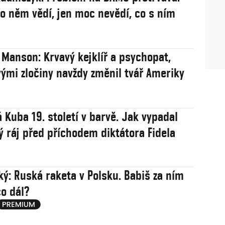
 o něm vědí, jen moc nevědí, co s ním
 Manson: Krvavý kejklíř a psychopat,
vými zločiny navždy změnil tvář Ameriky
 Kuba 19. století v barvě. Jak vypadal
ý ráj před příchodem diktátora Fidela
ý: Ruská raketa v Polsku. Babiš za ním
co dál?