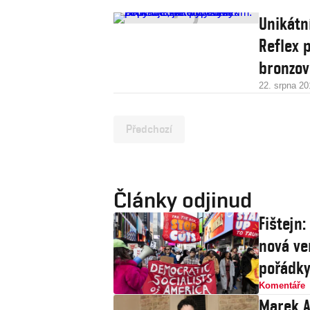
Unikátn
Reflex 
bronzov
22. srpna 20
Předchozí
Články odjinud
Fištejn
nová ve
pořádk
Komentáře
Marek A