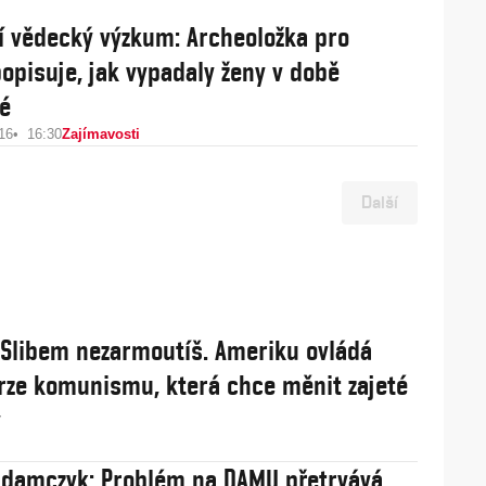
í vědecký výzkum: Archeoložka pro
popisuje, jak vypadaly ženy v době
é
16
16:30
Zajímavosti
Další
: Slibem nezarmoutíš. Ameriku ovládá
rze komunismu, která chce měnit zajeté
y
damczyk: Problém na DAMU přetrvává.