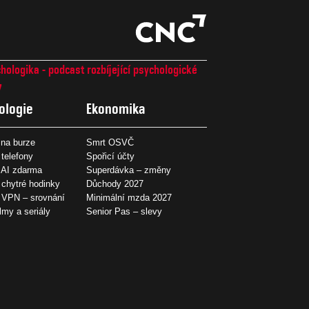
hologika - podcast rozbíjející psychologické
7
ologie
Ekonomika
na burze
Smrt OSVČ
 telefony
Spořicí účty
 AI zdarma
Superdávka – změny
 chytré hodinky
Důchody 2027
í VPN – srovnání
Minimální mzda 2027
ilmy a seriály
Senior Pas – slevy