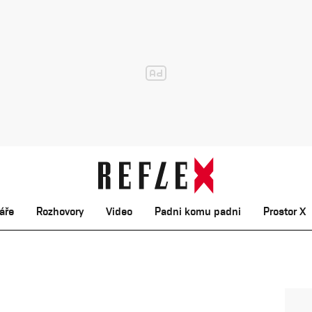
áře
Rozhovory
Video
Padni komu padni
Prostor X