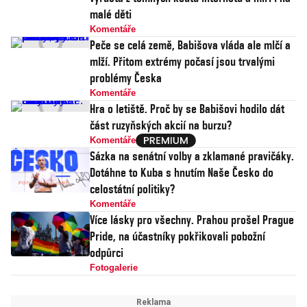
malé děti
Komentáře
Peče se celá země, Babišova vláda ale mlčí a
mlží. Přitom extrémy počasí jsou trvalými
problémy Česka
Komentáře
Hra o letiště. Proč by se Babišovi hodilo dát
část ruzyňských akcií na burzu?
Komentáře
Sázka na senátní volby a zklamané pravičáky.
Dotáhne to Kuba s hnutím Naše Česko do
celostátní politiky?
Komentáře
Více lásky pro všechny. Prahou prošel Prague
Pride, na účastníky pokřikovali pobožní
odpůrci
Fotogalerie