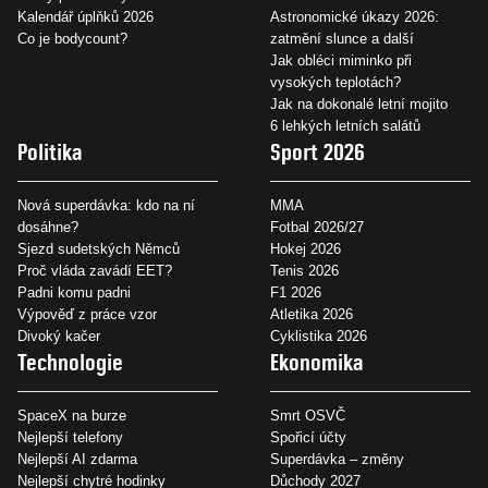
Kalendář úplňků 2026
Astronomické úkazy 2026:
Co je bodycount?
zatmění slunce a další
Jak obléci miminko při
vysokých teplotách?
Jak na dokonalé letní mojito
6 lehkých letních salátů
Politika
Sport 2026
Nová superdávka: kdo na ní
MMA
dosáhne?
Fotbal 2026/27
Sjezd sudetských Němců
Hokej 2026
Proč vláda zavádí EET?
Tenis 2026
Padni komu padni
F1 2026
Výpověď z práce vzor
Atletika 2026
Divoký kačer
Cyklistika 2026
Technologie
Ekonomika
SpaceX na burze
Smrt OSVČ
Nejlepší telefony
Spořicí účty
Nejlepší AI zdarma
Superdávka – změny
Nejlepší chytré hodinky
Důchody 2027