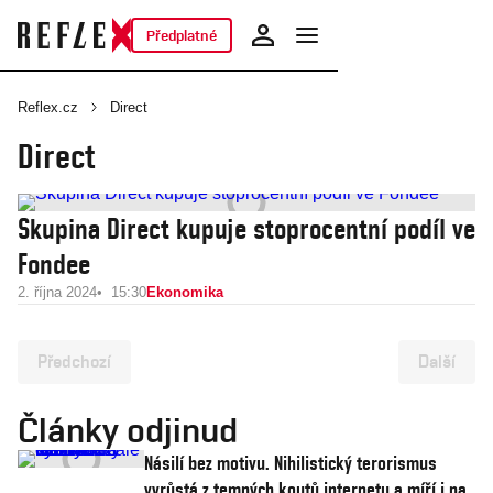
Předplatné
Reflex.cz
Direct
Direct
Skupina Direct kupuje stoprocentní podíl ve
Fondee
2. října 2024
15:30
Ekonomika
Předchozí
Další
Články odjinud
Násilí bez motivu. Nihilistický terorismus
vyrůstá z temných koutů internetu a míří i na