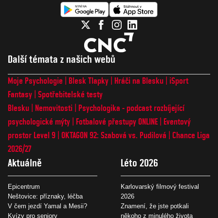
Další témata z našich webů
Moje Psychologie
Blesk Tlapky
Hráči na Blesku
iSport
Fantasy
Spotřebitelské testy
Blesku
Nemovitosti
Psychologika - podcast rozbíjející
psychologické mýty
Fotbalové přestupy ONLINE
Eventový
prostor Level 9
OKTAGON 92: Szabová vs. Pudilová
Chance Liga
2026/27
Aktuálně
Léto 2026
Epicentrum
Karlovarský filmový festival
Neštovice: příznaky, léčba
2026
V čem jezdí Yamal a Mesii?
Znamení, že jste potkali
Kvízy pro seniory
někoho z minulého života