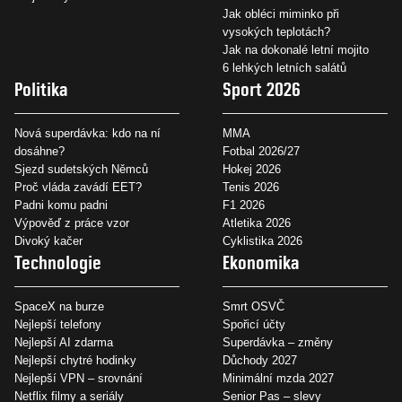
Jak obléci miminko při
vysokých teplotách?
Jak na dokonalé letní mojito
6 lehkých letních salátů
Politika
Sport 2026
Nová superdávka: kdo na ní
MMA
dosáhne?
Fotbal 2026/27
Sjezd sudetských Němců
Hokej 2026
Proč vláda zavádí EET?
Tenis 2026
Padni komu padni
F1 2026
Výpověď z práce vzor
Atletika 2026
Divoký kačer
Cyklistika 2026
Technologie
Ekonomika
SpaceX na burze
Smrt OSVČ
Nejlepší telefony
Spořicí účty
Nejlepší AI zdarma
Superdávka – změny
Nejlepší chytré hodinky
Důchody 2027
Nejlepší VPN – srovnání
Minimální mzda 2027
Netflix filmy a seriály
Senior Pas – slevy