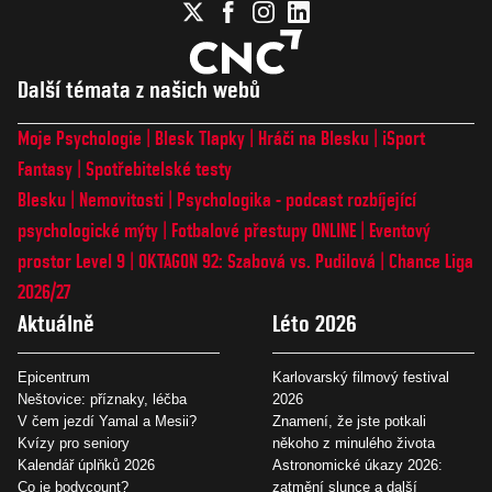
Další témata z našich webů
Moje Psychologie
Blesk Tlapky
Hráči na Blesku
iSport
Fantasy
Spotřebitelské testy
Blesku
Nemovitosti
Psychologika - podcast rozbíjející
psychologické mýty
Fotbalové přestupy ONLINE
Eventový
prostor Level 9
OKTAGON 92: Szabová vs. Pudilová
Chance Liga
2026/27
Aktuálně
Léto 2026
Epicentrum
Karlovarský filmový festival
Neštovice: příznaky, léčba
2026
V čem jezdí Yamal a Mesii?
Znamení, že jste potkali
Kvízy pro seniory
někoho z minulého života
Kalendář úplňků 2026
Astronomické úkazy 2026:
Co je bodycount?
zatmění slunce a další