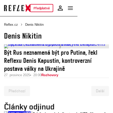
Předplatné
Reflex.cz
Denis Nikitin
Denis Nikitin
Být Rus neznamená být pro Putina, řekl
Reflexu Denis Kapustin, kontroverzní
postava války na Ukrajině
27. prosince 2025
20:00
Rozhovory
Předchozí
Další
Články odjinud