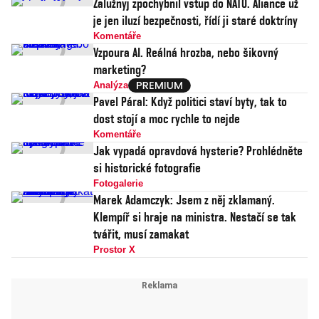
Zalužnyj zpochybnil vstup do NATO. Aliance už
je jen iluzí bezpečnosti, řídí ji staré doktríny
Komentáře
Vzpoura AI. Reálná hrozba, nebo šikovný
marketing?
Analýza
Pavel Páral: Když politici staví byty, tak to
dost stojí a moc rychle to nejde
Komentáře
Jak vypadá opravdová hysterie? Prohlédněte
si historické fotografie
Fotogalerie
Marek Adamczyk: Jsem z něj zklamaný.
Klempíř si hraje na ministra. Nestačí se tak
tvářit, musí zamakat
Prostor X