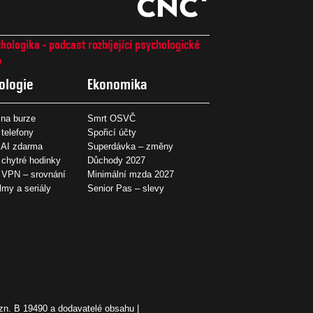
hologika - podcast rozbíjející psychologické
7
ologie
Ekonomika
na burze
Smrt OSVČ
 telefony
Spořicí účty
 AI zdarma
Superdávka – změny
 chytré hodinky
Důchody 2027
í VPN – srovnání
Minimální mzda 2027
ilmy a seriály
Senior Pas – slevy
zn. B 19490 a dodavatelé obsahu