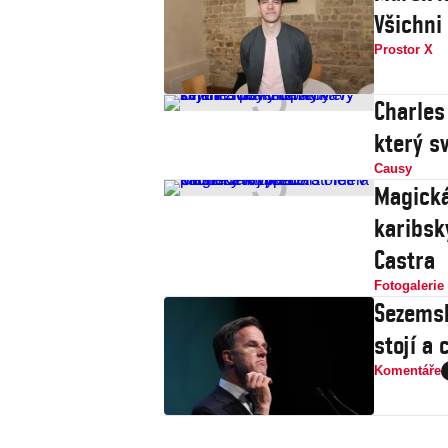
Všichni
Prostor X
Charles
který s
Causy
Magická
karibsk
Castra
Fotogalerie
Sezemsk
stojí a 
Komentáře