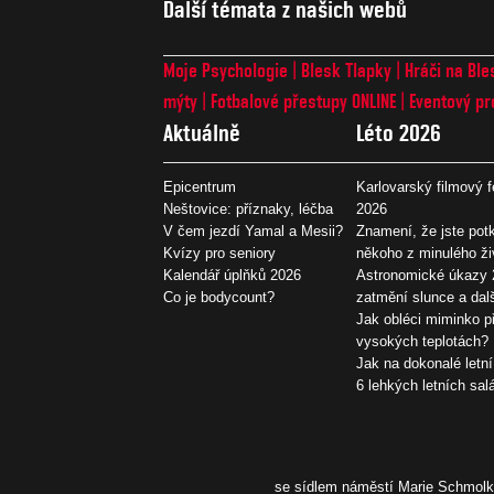
Další témata z našich webů
Moje Psychologie
Blesk Tlapky
Hráči na Ble
mýty
Fotbalové přestupy ONLINE
Eventový pr
Aktuálně
Léto 2026
Epicentrum
Karlovarský filmový f
Neštovice: příznaky, léčba
2026
V čem jezdí Yamal a Mesii?
Znamení, že jste potk
Kvízy pro seniory
někoho z minulého ži
Kalendář úplňků 2026
Astronomické úkazy 
Co je bodycount?
zatmění slunce a dal
Jak obléci miminko př
vysokých teplotách?
Jak na dokonalé letní
6 lehkých letních sal
se sídlem náměstí Marie Schmolko