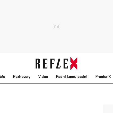
áře
Rozhovory
Video
Padni komu padni
Prostor X