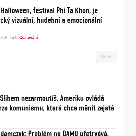
Halloween, festival Phi Ta Khon, je
ický vizuální, hudební a emocionální
2023
15:00
Cestování
Další
: Slibem nezarmoutíš. Ameriku ovládá
rze komunismu, která chce měnit zajeté
y
damczyk: Problém na DAMU přetrvává.