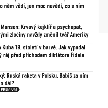
 o něm vědí, jen moc nevědí, co s ním
 Manson: Krvavý kejklíř a psychopat,
vými zločiny navždy změnil tvář Ameriky
 Kuba 19. století v barvě. Jak vypadal
ý ráj před příchodem diktátora Fidela
ý: Ruská raketa v Polsku. Babiš za ním
co dál?