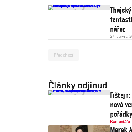
Thajský 
fantast
nářez
27. června 
Předchozí
Články odjinud
Fištejn
nová ve
pořádk
Komentáře
Marek A