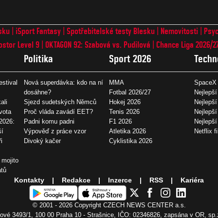
sku
iSport Fantasy
Spotřebitelské testy Blesku
Nemovitosti
Psyc
ostor Level 9
OKTAGON 92: Szabová vs. Pudilová
Chance Liga 2026/2
Politika
Sport 2026
Techn
estival
Nová superdávka: kdo na ní
MMA
SpaceX 
dosáhne?
Fotbal 2026/27
Nejlepší
ali
Sjezd sudetských Němců
Hokej 2026
Nejlepší
vota
Proč vláda zavádí EET?
Tenis 2026
Nejlepší
2026:
Padni komu padni
F1 2026
Nejlepš
ší
Výpověď z práce vzor
Atletika 2026
Netflix f
i
Divoký kačer
Cyklistika 2026
 mojito
átů
Kontakty
Redakce
Inzerce
RSS
Kariéra
© 2001 - 2026 Copyright
CZECH NEWS CENTER a.s.
vé 3493/1, 100 00 Praha 10 - Strašnice, IČO: 02346826, zapsána v OR, sp.