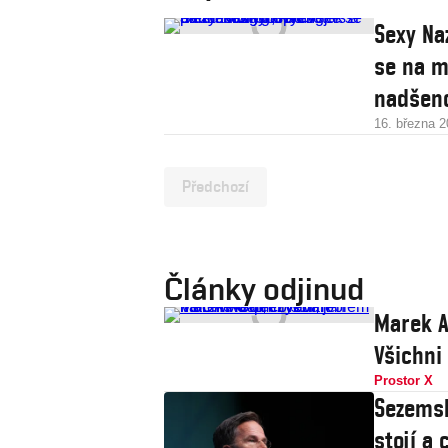
Sexy Na
se na m
nadšen
16. března 
Předchozí
Články odjinud
Marek A
Všichni
Prostor X
Sezemsk
stojí a 