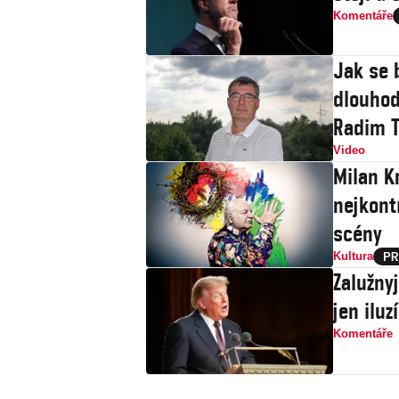
Komentáře
Jak se 
dlouhod
Radim T
Video
Milan Kn
nejkont
scény
Kultura
Zalužny
jen iluz
Komentáře