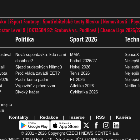
sku
iSport Fantasy
Spotřebitelské testy Blesku
Nemovitosti
Psyc
ostor Level 9
OKTAGON 92: Szabová vs. Pudilová
Chance Liga 2026/2
Politika
Sport 2026
Techn
estival
Nová superdávka: kdo na ní
MMA
SpaceX 
dosáhne?
Fotbal 2026/27
Nejlepší
ali
Sjezd sudetských Němců
Hokej 2026
Nejlepší
vota
Proč vláda zavádí EET?
Tenis 2026
Nejlepší
2026:
Padni komu padni
F1 2026
Nejlepš
ší
Výpověď z práce vzor
Atletika 2026
Netflix f
i
Divoký kačer
Cyklistika 2026
 mojito
átů
Kontakty
Redakce
Inzerce
RSS
Kariéra
© 2001 - 2026 Copyright
CZECH NEWS CENTER a.s.
vé 3493/1, 100 00 Praha 10 - Strašnice, IČO: 02346826, zapsána v OR, sp.