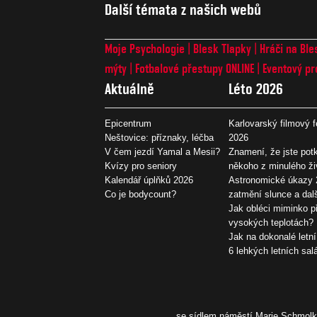
Další témata z našich webů
Moje Psychologie
Blesk Tlapky
Hráči na Ble
mýty
Fotbalové přestupy ONLINE
Eventový pr
Aktuálně
Léto 2026
Epicentrum
Karlovarský filmový f
Neštovice: příznaky, léčba
2026
V čem jezdí Yamal a Mesii?
Znamení, že jste potk
Kvízy pro seniory
někoho z minulého ži
Kalendář úplňků 2026
Astronomické úkazy 
Co je bodycount?
zatmění slunce a dal
Jak obléci miminko př
vysokých teplotách?
Jak na dokonalé letní
6 lehkých letních sal
se sídlem náměstí Marie Schmolko