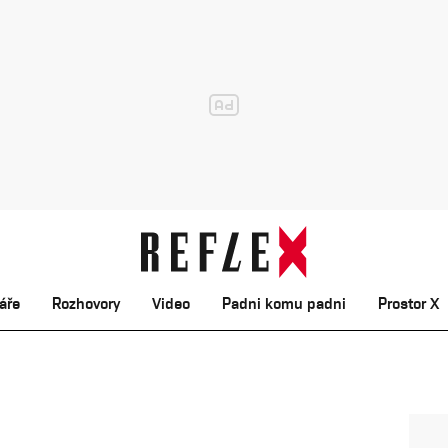
áře
Rozhovory
Video
Padni komu padni
Prostor X