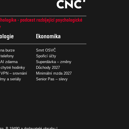
hologika - podcast rozbíjející psychologické
7
ologie
Ekonomika
na burze
Smrt OSVČ
 telefony
Spořicí účty
 AI zdarma
Superdávka – změny
 chytré hodinky
Důchody 2027
í VPN – srovnání
Minimální mzda 2027
ilmy a seriály
Senior Pas – slevy
zn. B 19490 a dodavatelé obsahu