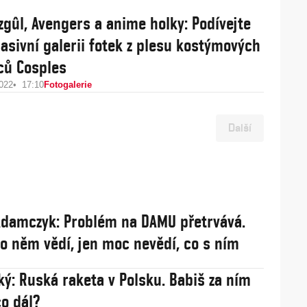
zgûl, Avengers a anime holky: Podívejte
asivní galerii fotek z plesu kostýmových
ců Cosples
2022
17:10
Fotogalerie
Další
damczyk: Problém na DAMU přetrvává.
 o něm vědí, jen moc nevědí, co s ním
ý: Ruská raketa v Polsku. Babiš za ním
co dál?