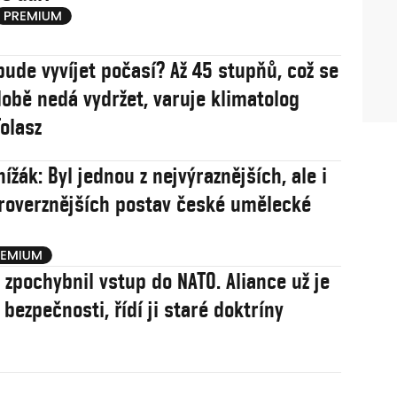
bude vyvíjet počasí? Až 45 stupňů, což se
obě nedá vydržet, varuje klimatolog
olasz
ížák: Byl jednou z nejvýraznějších, ale i
roverznějších postav české umělecké
j zpochybnil vstup do NATO. Aliance už je
í bezpečnosti, řídí ji staré doktríny