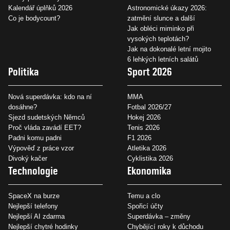
Kalendář úplňků 2026
Astronomické úkazy 2026:
Co je bodycount?
zatmění slunce a další
Jak obléci miminko při
vysokých teplotách?
Jak na dokonalé letní mojito
6 lehkých letních salátů
Politika
Sport 2026
Nová superdávka: kdo na ní
MMA
dosáhne?
Fotbal 2026/27
Sjezd sudetských Němců
Hokej 2026
Proč vláda zavádí EET?
Tenis 2026
Padni komu padni
F1 2026
Výpověď z práce vzor
Atletika 2026
Divoký kačer
Cyklistika 2026
Technologie
Ekonomika
SpaceX na burze
Temu a clo
Nejlepší telefony
Spořicí účty
Nejlepší AI zdarma
Superdávka – změny
Nejlepší chytré hodinky
Chybějící roky k důchodu