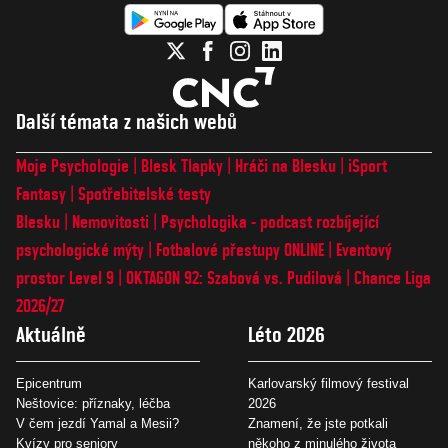
Další témata z našich webů
Moje Psychologie
Blesk Tlapky
Hráči na Blesku
iSport
Fantasy
Spotřebitelské testy
Blesku
Nemovitosti
Psychologika - podcast rozbíjející
psychologické mýty
Fotbalové přestupy ONLINE
Eventový
prostor Level 9
OKTAGON 92: Szabová vs. Pudilová
Chance Liga
2026/27
Aktuálně
Léto 2026
Epicentrum
Karlovarský filmový festival
Neštovice: příznaky, léčba
2026
V čem jezdí Yamal a Mesii?
Znamení, že jste potkali
Kvízy pro seniory
někoho z minulého života