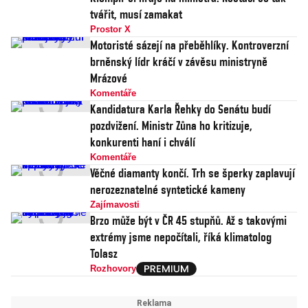
tvářit, musí zamakat
Prostor X
Motoristé sázejí na přeběhlíky. Kontroverzní
brněnský lídr kráčí v závěsu ministryně
Mrázové
Komentáře
Kandidatura Karla Řehky do Senátu budí
pozdvižení. Ministr Zůna ho kritizuje,
konkurenti haní i chválí
Komentáře
Věčné diamanty končí. Trh se šperky zaplavují
nerozeznatelné syntetické kameny
Zajímavosti
Brzo může být v ČR 45 stupňů. Až s takovými
extrémy jsme nepočítali, říká klimatolog
Tolasz
Rozhovory