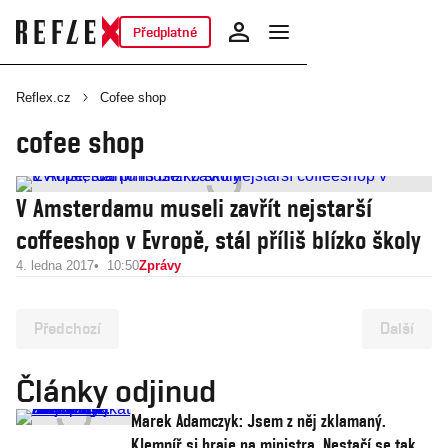
Předplatné
Reflex.cz
Cofee shop
cofee shop
V Amsterdamu museli zavřít nejstarší
coffeeshop v Evropě, stál příliš blízko školy
4. ledna 2017
10:50
Zprávy
Předchozí
Další
Články odjinud
Marek Adamczyk: Jsem z něj zklamaný.
Klempíř si hraje na ministra. Nestačí se tak