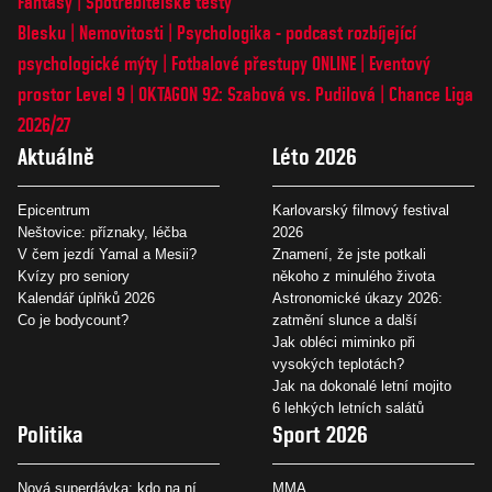
Fantasy
Spotřebitelské testy
Blesku
Nemovitosti
Psychologika - podcast rozbíjející
psychologické mýty
Fotbalové přestupy ONLINE
Eventový
prostor Level 9
OKTAGON 92: Szabová vs. Pudilová
Chance Liga
2026/27
Aktuálně
Léto 2026
Epicentrum
Karlovarský filmový festival
Neštovice: příznaky, léčba
2026
V čem jezdí Yamal a Mesii?
Znamení, že jste potkali
Kvízy pro seniory
někoho z minulého života
Kalendář úplňků 2026
Astronomické úkazy 2026:
Co je bodycount?
zatmění slunce a další
Jak obléci miminko při
vysokých teplotách?
Jak na dokonalé letní mojito
6 lehkých letních salátů
Politika
Sport 2026
Nová superdávka: kdo na ní
MMA