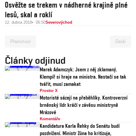
Osvěžte se trekem v nádherné krajině plné
lesů, skal a roklí
12. dubna 2018
06:50
Severovýchod
Předchozí
Další
Články odjinud
Marek Adamczyk: Jsem z něj zklamaný.
Klempíř si hraje na ministra. Nestačí se tak
tvářit, musí zamakat
Prostor X
Motoristé sázejí na přeběhlíky. Kontroverzní
brněnský lídr kráčí v závěsu ministryně
Mrázové
Komentáře
Kandidatura Karla Řehky do Senátu budí
pozdvižení. Ministr Zůna ho kritizuje,