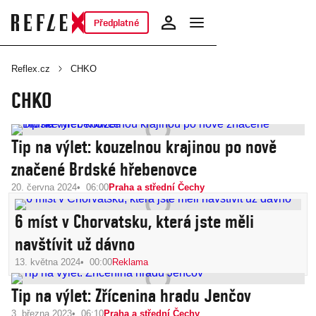
Předplatné
Reflex.cz
CHKO
CHKO
Tip na výlet: kouzelnou krajinou po nově
značené Brdské hřebenovce
20. června 2024
06:00
Praha a střední Čechy
6 míst v Chorvatsku, která jste měli
navštívit už dávno
13. května 2024
00:00
Reklama
Tip na výlet: Zřícenina hradu Jenčov
3. března 2023
06:10
Praha a střední Čechy