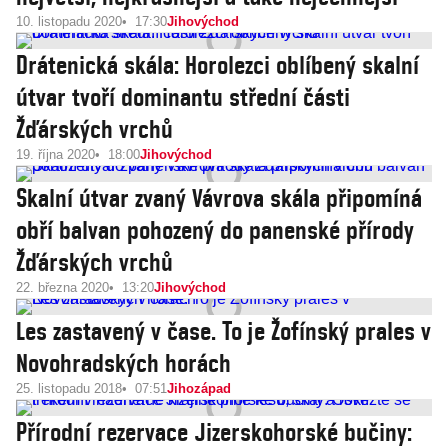
10. listopadu 2020
17:30
Jihovýchod
Drátenická skála: Horolezci oblíbený skalní
útvar tvoří dominantu střední části
Žďárských vrchů
19. října 2020
18:00
Jihovýchod
Skalní útvar zvaný Vávrova skála připomíná
obří balvan pohozený do panenské přírody
Žďárských vrchů
22. března 2020
13:20
Jihovýchod
Les zastavený v čase. To je Žofínský prales v
Novohradských horách
25. listopadu 2018
07:51
Jihozápad
Přírodní rezervace Jizerskohorské bučiny: