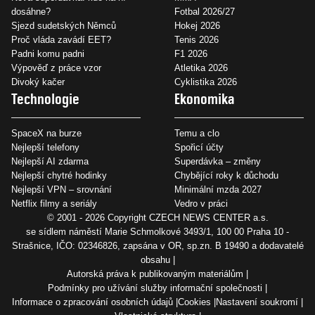
dosáhne?
Fotbal 2026/27
Sjezd sudetských Němců
Hokej 2026
Proč vláda zavádí EET?
Tenis 2026
Padni komu padni
F1 2026
Výpověď z práce vzor
Atletika 2026
Divoký kačer
Cyklistika 2026
Technologie
Ekonomika
SpaceX na burze
Temu a clo
Nejlepší telefony
Spořicí účty
Nejlepší AI zdarma
Superdávka – změny
Nejlepší chytré hodinky
Chybějící roky k důchodu
Nejlepší VPN – srovnání
Minimální mzda 2027
Netflix filmy a seriály
Vedro v práci
© 2001 - 2026 Copyright
CZECH NEWS CENTER a.s.
se sídlem náměstí Marie Schmolkové 3493/1, 100 00 Praha 10 -
Strašnice, IČO: 02346826, zapsána v OR, sp.zn. B 19490 a dodavatelé
obsahu
Autorská práva k publikovaným materiálům
Podmínky pro užívání služby informační společnosti
Informace o zpracování osobních údajů
Cookies
Nastavení soukromí