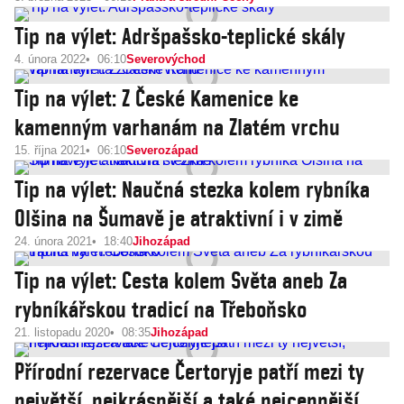
Tip na výlet: Adršpašsko-teplické skály
4. února 2022
06:10
Severovýchod
Tip na výlet: Z České Kamenice ke
kamenným varhanám na Zlatém vrchu
15. října 2021
06:10
Severozápad
Tip na výlet: Naučná stezka kolem rybníka
Olšina na Šumavě je atraktivní i v zimě
24. února 2021
18:40
Jihozápad
Tip na výlet: Cesta kolem Světa aneb Za
rybníkářskou tradicí na Třeboňsko
21. listopadu 2020
08:35
Jihozápad
Přírodní rezervace Čertoryje patří mezi ty
největší, nejkrásnější a také nejcennější