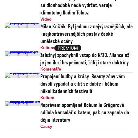
se dlouhodobě nedá vydržet, varuje
klimatolog Radim Tolasz
Video
Milan Knížák: Byl jednou z nejvýraznějších, ale
i nejkontroverznějších postav české
umělecké scény
Kultura
Zalužnyj zpochybnil vstup do NATO. Aliance už
je jen iluzí bezpečnosti, řídí ji staré doktríny
Komentáře
Propojení hudby a krásy. Beauty zóny vám
dovolí vypadat a cítit se dobře i během
několikadenních festivalů
Kultura
Neprávem opomíjená Bohumila Grögerová
sdílela kancelář s katem, pak se zapsala do
dějin literatury
Causy