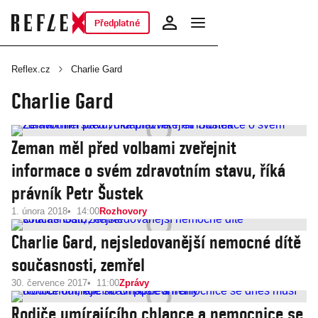
Předplatné
Reflex.cz
Charlie Gard
Charlie Gard
Zeman měl před volbami zveřejnit
informace o svém zdravotním stavu, říká
právník Petr Šustek
1. února 2018
14:00
Rozhovory
Charlie Gard, nejsledovanější nemocné dítě
současnosti, zemřel
30. července 2017
11:00
Zprávy
Rodiče umírajícího chlapce a nemocnice se