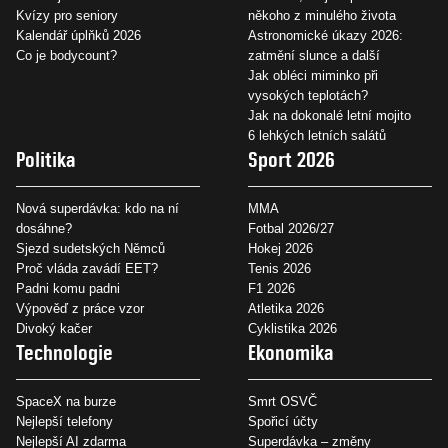
Kvízy pro seniory
někoho z minulého života
Kalendář úplňků 2026
Astronomické úkazy 2026:
Co je bodycount?
zatmění slunce a další
Jak obléci miminko při
vysokých teplotách?
Jak na dokonalé letní mojito
6 lehkých letních salátů
Politika
Sport 2026
Nová superdávka: kdo na ní
MMA
dosáhne?
Fotbal 2026/27
Sjezd sudetských Němců
Hokej 2026
Proč vláda zavádí EET?
Tenis 2026
Padni komu padni
F1 2026
Výpověď z práce vzor
Atletika 2026
Divoký kačer
Cyklistika 2026
Technologie
Ekonomika
SpaceX na burze
Smrt OSVČ
Nejlepší telefony
Spořicí účty
Nejlepší AI zdarma
Superdávka – změny