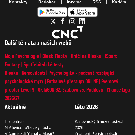
Kontakty
Redakce
Inzerce
RSS
Kariéra
Další témata z našich webů
Moje Psychologie
Blesk Tlapky
Hráči na Blesku
iSport
Fantasy
Spotřebitelské testy
Blesku
Nemovitosti
Psychologika - podcast rozbíjející
psychologické mýty
Fotbalové přestupy ONLINE
Eventový
prostor Level 9
OKTAGON 92: Szabová vs. Pudilová
Chance Liga
2026/27
Aktuálně
Léto 2026
Epicentrum
Karlovarský filmový festival
Neštovice: příznaky, léčba
2026
V čem jezdí Yamal a Mesii?
Znamení, že jste potkali