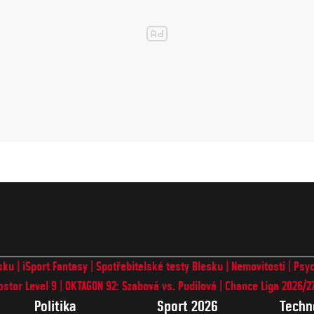
sku
iSport Fantasy
Spotřebitelské testy Blesku
Nemovitosti
Psyc
ostor Level 9
OKTAGON 92: Szabová vs. Pudilová
Chance Liga 2026/2
Politika
Sport 2026
Techn