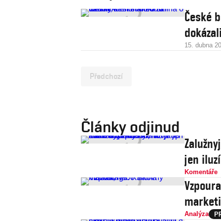
České b
dokázali
15. dubna 2
Předchozí
Články odjinud
Zalužny
jen iluz
Komentáře
Vzpoura
market
Analýza