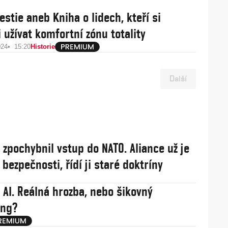
estie aneb Kniha o lidech, kteří si
 užívat komfortní zónu totality
024
15:20
Historie
Další
j zpochybnil vstup do NATO. Aliance už je
í bezpečnosti, řídí ji staré doktríny
 AI. Reálná hrozba, nebo šikovný
ing?