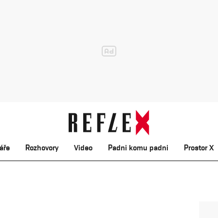
áře
Rozhovory
Video
Padni komu padni
Prostor X