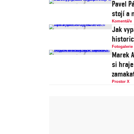
Pavel Pá
stojí a
Komentáře
Jak vypadá
histori
Fotogalerie
Marek A
si hraje
zamaka
Prostor X