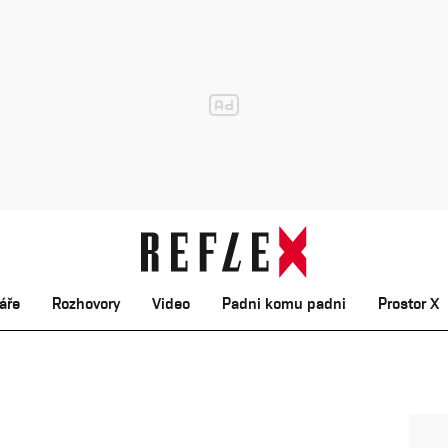
áře
Rozhovory
Video
Padni komu padni
Prostor X