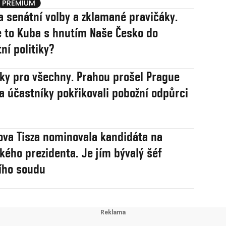
a senátní volby a zklamané pravičáky.
 to Kuba s hnutím Naše Česko do
ní politiky?
sky pro všechny. Prahou prošel Prague
na účastníky pokřikovali pobožní odpůrci
va Tisza nominovala kandidáta na
ého prezidenta. Je jím bývalý šéf
ího soudu