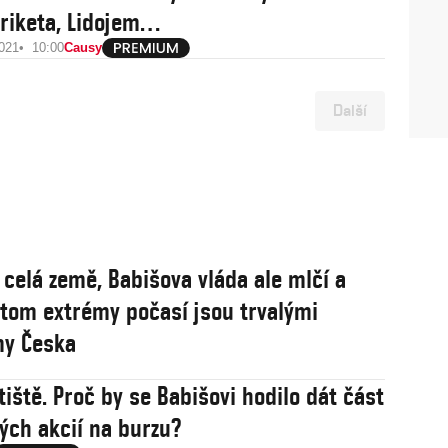
Briketa, Lidojem…
2021
10:00
Causy
Další
 celá země, Babišova vláda ale mlčí a
řitom extrémy počasí jsou trvalými
my Česka
tiště. Proč by se Babišovi hodilo dát část
ých akcií na burzu?