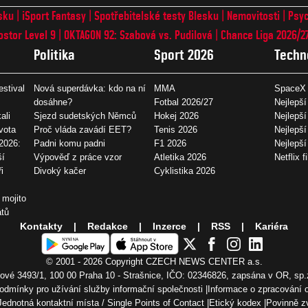
sku
iSport Fantasy
Spotřebitelské testy Blesku
Nemovitosti
Psyc
ostor Level 9
OKTAGON 92: Szabová vs. Pudilová
Chance Liga 2026/2
Politika
Sport 2026
Techn
estival
Nová superdávka: kdo na ní
MMA
SpaceX 
dosáhne?
Fotbal 2026/27
Nejlepší
ali
Sjezd sudetských Němců
Hokej 2026
Nejlepší
vota
Proč vláda zavádí EET?
Tenis 2026
Nejlepší
2026:
Padni komu padni
F1 2026
Nejlepš
ší
Výpověď z práce vzor
Atletika 2026
Netflix f
i
Divoký kačer
Cyklistika 2026
 mojito
átů
Kontakty
Redakce
Inzerce
RSS
Kariéra
© 2001 - 2026 Copyright
CZECH NEWS CENTER a.s.
vé 3493/1, 100 00 Praha 10 - Strašnice, IČO: 02346826, zapsána v OR, sp.
odmínky pro užívání služby informační společnosti
Informace o zpracování 
Jednotná kontaktní místa / Single Points of Contact
Etický kodex
Povinně z