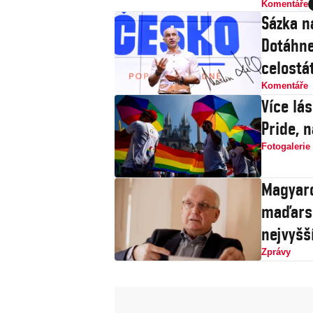
Komentáře
Sázka n
Dotáhne
celostát
Komentáře
Více lá
Pride, 
Fotogalerie
Magyaro
maďarsk
nejvyšš
Zprávy