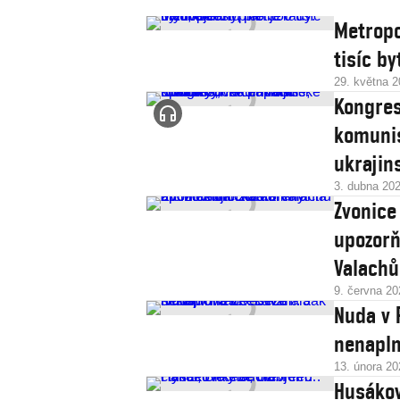
Metropo
tisíc b
29. května 
Kongres
komunis
ukrajin
3. dubna 20
Zvonice
upozorň
Valachů
9. června 20
Nuda v 
nenapln
13. února 20
Husákova