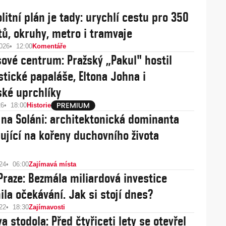
litní plán je tady: urychlí cestu pro 350
ytů, okruhy, metro i tramvaje
2026
12:00
Komentáře
ové centrum: Pražský „Pakul" hostil
tické papaláše, Eltona Johna i
ské uprchlíky
26
18:00
Historie
 na Soláni: architektonická dominanta
ující na kořeny duchovního života
24
06:00
Zajímavá místa
Praze: Bezmála miliardová investice
ila očekávání. Jak si stojí dnes?
22
18:30
Zajímavosti
 stodola: Před čtyřiceti lety se otevřel