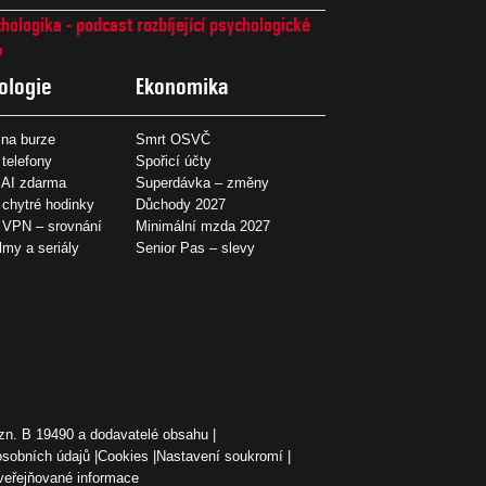
hologika - podcast rozbíjející psychologické
7
ologie
Ekonomika
na burze
Smrt OSVČ
 telefony
Spořicí účty
 AI zdarma
Superdávka – změny
 chytré hodinky
Důchody 2027
í VPN – srovnání
Minimální mzda 2027
ilmy a seriály
Senior Pas – slevy
zn. B 19490 a dodavatelé obsahu
osobních údajů
Cookies
Nastavení soukromí
veřejňované informace