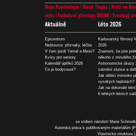
Moje Psychologie
Blesk Tlapky
Hráči na Ble
mýty
Fotbalové přestupy ONLINE
Eventový pr
Aktuálně
Léto 2026
Epicentrum
Karlovarský filmový f
Neštovice: příznaky, léčba
2026
V čem jezdí Yamal a Mesii?
Znamení, že jste potk
Kvízy pro seniory
někoho z minulého ži
Kalendář úplňků 2026
Astronomické úkazy 
Co je bodycount?
zatmění slunce a dal
Jak obléci miminko př
vysokých teplotách?
Jak na dokonalé letní
6 lehkých letních sal
se sídlem náměstí Marie Schmolko
Autorská práva k publikovaným materiálům
P
Vlastnická struktura