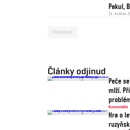
Pakul, 
31. května 
Předchozí
Články odjinud
Peče se
mlží. P
problé
Komentáře
Hra o le
ruzyňsk