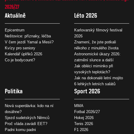
2026/27
Aktuálně
Léto 2026
Epicentrum
Karlovarský filmový festival
Neštovice: příznaky, léčba
2026
V čem jezdí Yamal a Mesii?
Znamení, že jste potkali
Kvízy pro seniory
někoho z minulého života
Kalendář úplňků 2026
Astronomické úkazy 2026:
Co je bodycount?
zatmění slunce a další
Jak obléci miminko při
vysokých teplotách?
Jak na dokonalé letní mojito
6 lehkých letních salátů
Politika
Sport 2026
Nová superdávka: kdo na ní
MMA
dosáhne?
Fotbal 2026/27
Sjezd sudetských Němců
Hokej 2026
Proč vláda zavádí EET?
Tenis 2026
Padni komu padni
F1 2026