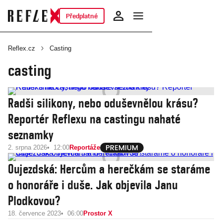
Předplatné
Reflex.cz
Casting
casting
Radši silikony, nebo oduševnělou krásu?
Reportér Reflexu na castingu nahaté
seznamky
2. srpna 2026
12:00
Reportáže
Oujezdská: Hercům a herečkám se staráme
o honoráře i duše. Jak objevila Janu
Plodkovou?
18. července 2023
06:00
Prostor X