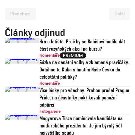
Předchozí
Další
Články odjinud
Hra o letiště. Proč by se Babišovi hodilo dát
část ruzyňských akcií na burzu?
Komentáře
Sázka na senátní volby a zklamané pravičáky.
Dotáhne to Kuba s hnutím Naše Česko do
celostátní politiky?
Komentáře
Více lásky pro všechny. Prahou prošel Prague
Pride, na účastníky pokřikovali pobožní
odpůrci
Fotogalerie
Magyarova Tisza nominovala kandidáta na
maďarského prezidenta. Je jím bývalý šéf
nejvyššího soudu