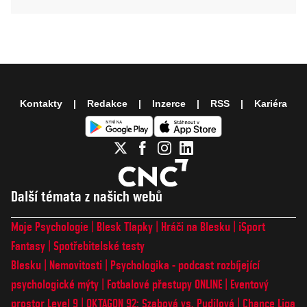
Kontakty
Redakce
Inzerce
RSS
Kariéra
Další témata z našich webů
Moje Psychologie
Blesk Tlapky
Hráči na Blesku
iSport
Fantasy
Spotřebitelské testy
Blesku
Nemovitosti
Psychologika - podcast rozbíjející
psychologické mýty
Fotbalové přestupy ONLINE
Eventový
prostor Level 9
OKTAGON 92: Szabová vs. Pudilová
Chance Liga