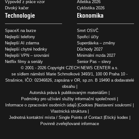
Výpověď z práce vzor
Atletika 2026
Divoký kačer
Cyklistika 2026
Technologie
Ekonomika
SpaceX na burze
Smrt OSVČ
Nejlepší telefony
Spořicí účty
Nejlepší AI zdarma
Superdávka – změny
Nejlepší chytré hodinky
Důchody 2027
Nejlepší VPN – srovnání
Minimální mzda 2027
Netflix filmy a seriály
Senior Pas – slevy
© 2001 - 2026 Copyright
CZECH NEWS CENTER a.s.
se sídlem náměstí Marie Schmolkové 3493/1, 100 00 Praha 10 -
Strašnice, IČO: 02346826, zapsána v OR, sp.zn. B 19490 a dodavatelé
obsahu
Autorská práva k publikovaným materiálům
Podmínky pro užívání služby informační společnosti
Informace o zpracování osobních údajů
Cookies
Nastavení soukromí
Vlastnická struktura
Jednotná kontaktní místa / Single Points of Contact
Etický kodex
Povinně zveřejňované informace