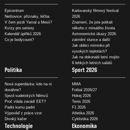
Epicentrum
Karlovarský filmový festival
Neštovice: příznaky, léčba
2026
V čem jezdí Yamal a Mesii?
Znamení, že jste potkali
Kvízy pro seniory
někoho z minulého života
Kalendář úplňků 2026
Astronomické úkazy 2026:
Co je bodycount?
zatmění slunce a další
Jak obléci miminko při
vysokých teplotách?
Jak na dokonalé letní mojito
6 lehkých letních salátů
Politika
Sport 2026
Nová superdávka: kdo na ní
MMA
dosáhne?
Fotbal 2026/27
Sjezd sudetských Němců
Hokej 2026
Proč vláda zavádí EET?
Tenis 2026
Padni komu padni
F1 2026
Výpověď z práce vzor
Atletika 2026
Divoký kačer
Cyklistika 2026
Technologie
Ekonomika