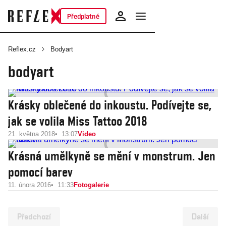
Předplatné
Reflex.cz
Bodyart
bodyart
Krásky oblečené do inkoustu. Podívejte se,
jak se volila Miss Tattoo 2018
21. května 2018
13:07
Video
Krásná umělkyně se mění v monstrum. Jen
pomocí barev
11. února 2016
11:33
Fotogalerie
Předchozí
Další