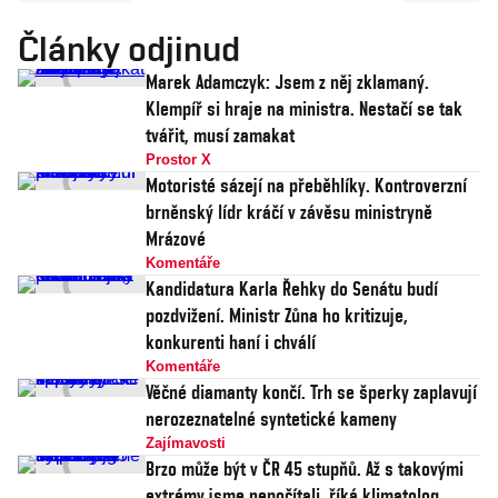
Články odjinud
Marek Adamczyk: Jsem z něj zklamaný.
Klempíř si hraje na ministra. Nestačí se tak
tvářit, musí zamakat
Prostor X
Motoristé sázejí na přeběhlíky. Kontroverzní
brněnský lídr kráčí v závěsu ministryně
Mrázové
Komentáře
Kandidatura Karla Řehky do Senátu budí
pozdvižení. Ministr Zůna ho kritizuje,
konkurenti haní i chválí
Komentáře
Věčné diamanty končí. Trh se šperky zaplavují
nerozeznatelné syntetické kameny
Zajímavosti
Brzo může být v ČR 45 stupňů. Až s takovými
extrémy jsme nepočítali, říká klimatolog