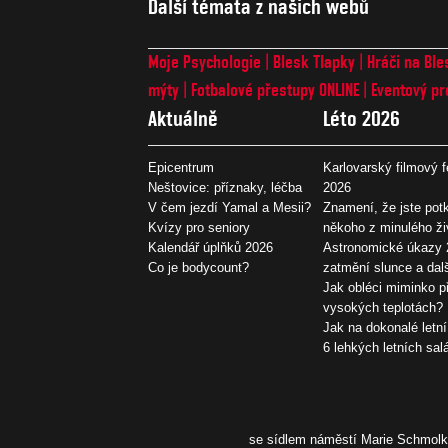
Další témata z našich webů
Moje Psychologie
Blesk Tlapky
Hráči na Ble
mýty
Fotbalové přestupy ONLINE
Eventový pr
Aktuálně
Léto 2026
Epicentrum
Karlovarský filmový f
Neštovice: příznaky, léčba
2026
V čem jezdí Yamal a Mesii?
Znamení, že jste potk
Kvízy pro seniory
někoho z minulého ži
Kalendář úplňků 2026
Astronomické úkazy 
Co je bodycount?
zatmění slunce a dal
Jak obléci miminko př
vysokých teplotách?
Jak na dokonalé letní
6 lehkých letních sal
se sídlem náměstí Marie Schmolko