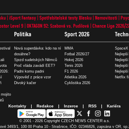
sku
iSport Fantasy
Spotřebitelské testy Blesku
Nemovitosti
Psyc
ostor Level 9
OKTAGON 92: Szabová vs. Pudilová
Chance Liga 2026/2
Politika
Sport 2026
Techn
estival
Nová superdávka: kdo na ní
MMA
SpaceX 
dosáhne?
Fotbal 2026/27
Nejlepší
ali
Sjezd sudetských Němců
Hokej 2026
Nejlepší
vota
Proč vláda zavádí EET?
Tenis 2026
Nejlepší
2026:
Padni komu padni
F1 2026
Nejlepš
ší
Výpověď z práce vzor
Atletika 2026
Netflix f
i
Divoký kačer
Cyklistika 2026
 mojito
átů
Kontakty
Redakce
Inzerce
RSS
Kariéra
© 2001 - 2026 Copyright
CZECH NEWS CENTER a.s.
vé 3493/1, 100 00 Praha 10 - Strašnice, IČO: 02346826, zapsána v OR, sp.