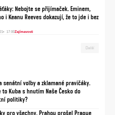
áťáky: Nebojte se přijímaček. Eminem,
o i Keanu Reeves dokazují, že to jde i bez
21
17:00
Zajímavosti
Další
a senátní volby a zklamané pravičáky.
 to Kuba s hnutím Naše Česko do
ní politiky?
sky pro všechny. Prahou prošel Prague