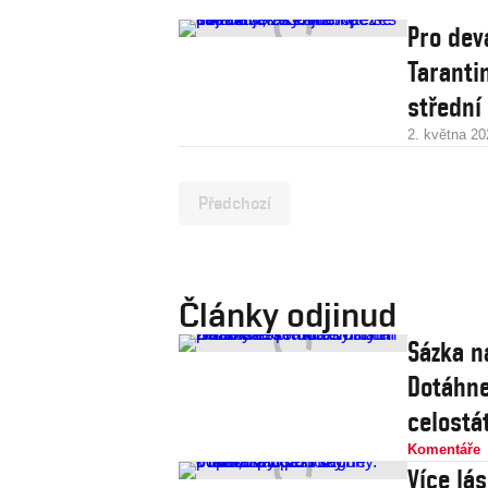
Pro dev
Tarantin
střední
2. května 20
Předchozí
Články odjinud
Sázka n
Dotáhne
celostát
Komentáře
Více lá