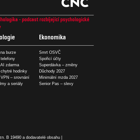
hologika - podcast rozbíjející psychologické
7
ologie
Ekonomika
na burze
Smrt OSVČ
 telefony
Spořicí účty
 AI zdarma
Superdávka – změny
 chytré hodinky
Důchody 2027
í VPN – srovnání
Minimální mzda 2027
ilmy a seriály
Senior Pas – slevy
zn. B 19490 a dodavatelé obsahu