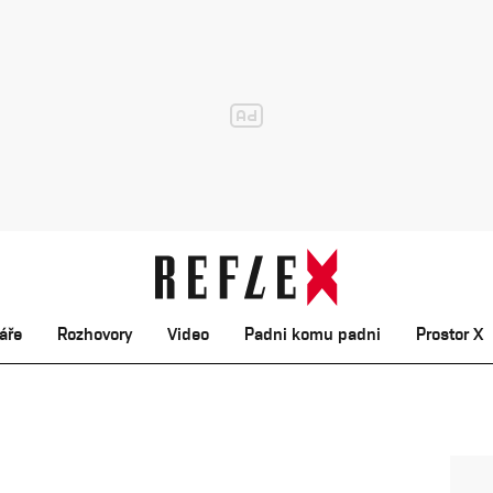
áře
Rozhovory
Video
Padni komu padni
Prostor X