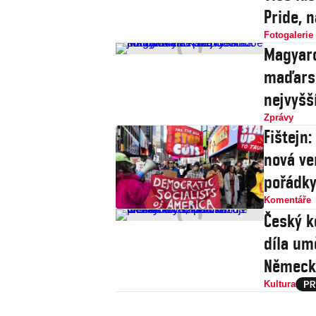
Pride, 
Fotogalerie
Magyaro
maďarsk
nejvyšš
Zprávy
Fištejn
nová ve
pořádk
Komentáře
Český k
díla um
Německ
Kultura