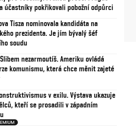
na účastníky pokřikovali pobožní odpůrci
va Tisza nominovala kandidáta na
ého prezidenta. Je jím bývalý šéf
ího soudu
: Slibem nezarmoutíš. Ameriku ovládá
rze komunismu, která chce měnit zajeté
y
onstruktivismus v exilu. Výstava ukazuje
ělců, kteří se prosadili v západním
u