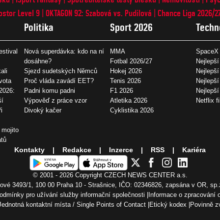
ostor Level 9
OKTAGON 92: Szabová vs. Pudilová
Chance Liga 2026/2
Politika
Sport 2026
Techn
estival
Nová superdávka: kdo na ní
MMA
SpaceX 
dosáhne?
Fotbal 2026/27
Nejlepší
ali
Sjezd sudetských Němců
Hokej 2026
Nejlepší
vota
Proč vláda zavádí EET?
Tenis 2026
Nejlepší
2026:
Padni komu padni
F1 2026
Nejlepš
ší
Výpověď z práce vzor
Atletika 2026
Netflix f
i
Divoký kačer
Cyklistika 2026
 mojito
átů
Kontakty
Redakce
Inzerce
RSS
Kariéra
© 2001 - 2026 Copyright
CZECH NEWS CENTER a.s.
vé 3493/1, 100 00 Praha 10 - Strašnice, IČO: 02346826, zapsána v OR, sp.
odmínky pro užívání služby informační společnosti
Informace o zpracování 
Jednotná kontaktní místa / Single Points of Contact
Etický kodex
Povinně z