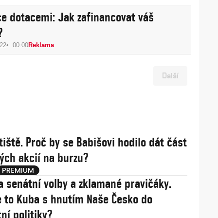
e dotacemi: Jak zafinancovat váš
?
022
00:00
Reklama
Další
tiště. Proč by se Babišovi hodilo dát část
ých akcií na burzu?
a senátní volby a zklamané pravičáky.
 to Kuba s hnutím Naše Česko do
ní politiky?