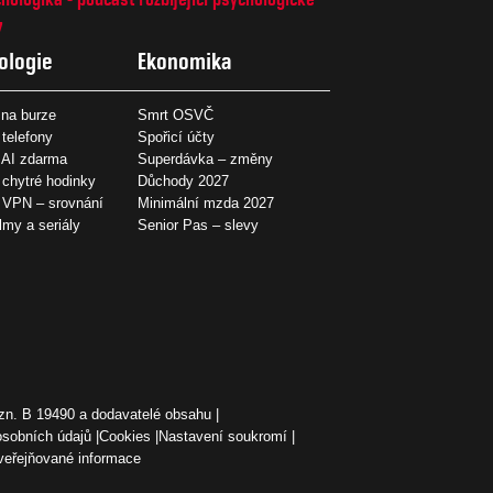
7
ologie
Ekonomika
na burze
Smrt OSVČ
 telefony
Spořicí účty
 AI zdarma
Superdávka – změny
 chytré hodinky
Důchody 2027
í VPN – srovnání
Minimální mzda 2027
ilmy a seriály
Senior Pas – slevy
zn. B 19490 a dodavatelé obsahu
osobních údajů
Cookies
Nastavení soukromí
veřejňované informace