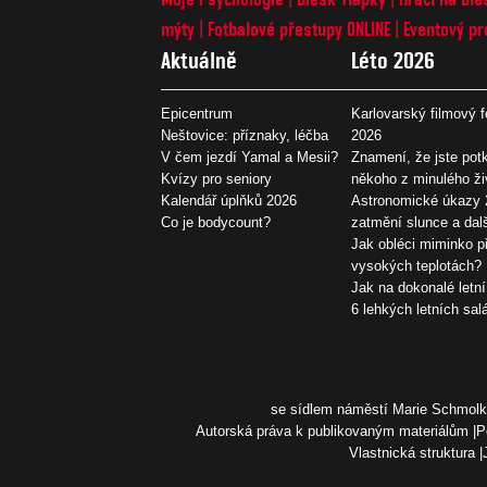
mýty
Fotbalové přestupy ONLINE
Eventový pr
Aktuálně
Léto 2026
Epicentrum
Karlovarský filmový f
Neštovice: příznaky, léčba
2026
V čem jezdí Yamal a Mesii?
Znamení, že jste potk
Kvízy pro seniory
někoho z minulého ži
Kalendář úplňků 2026
Astronomické úkazy 
Co je bodycount?
zatmění slunce a dal
Jak obléci miminko př
vysokých teplotách?
Jak na dokonalé letní
6 lehkých letních sal
se sídlem náměstí Marie Schmolko
Autorská práva k publikovaným materiálům
P
Vlastnická struktura