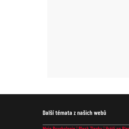
Další témata z našich webů
Moje Psychologie
Blesk Tlapky
Hráči na Ble