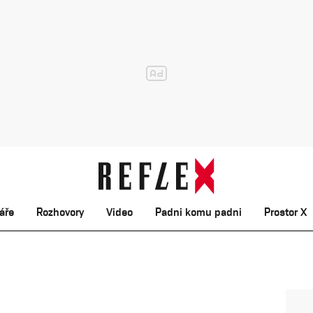
áře
Rozhovory
Video
Padni komu padni
Prostor X