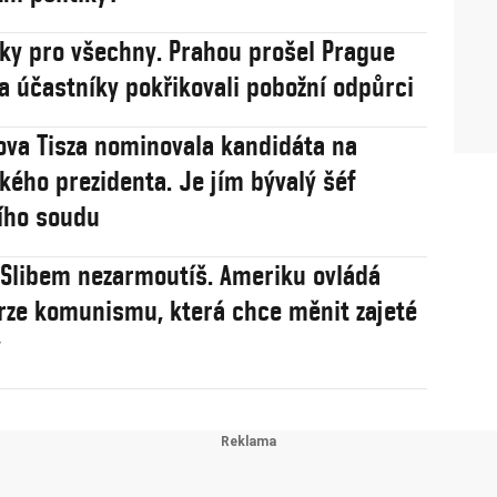
sky pro všechny. Prahou prošel Prague
na účastníky pokřikovali pobožní odpůrci
va Tisza nominovala kandidáta na
ého prezidenta. Je jím bývalý šéf
ího soudu
: Slibem nezarmoutíš. Ameriku ovládá
rze komunismu, která chce měnit zajeté
y