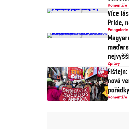
Komentáře
Více lá
Pride, 
Fotogalerie
Magyaro
maďarsk
nejvyšš
Zprávy
Fištejn
nová ve
pořádk
Komentáře