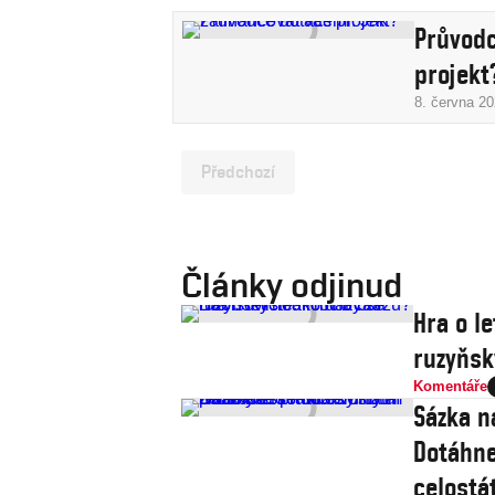
Průvodc
projekt
8. června 2
Předchozí
Články odjinud
Hra o le
ruzyňsk
Komentáře
Sázka n
Dotáhne
celostát