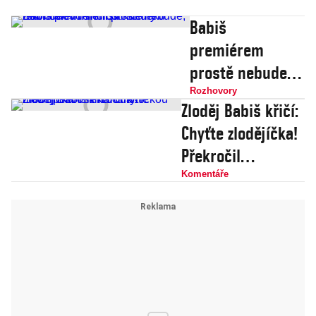
Babiš
premiérem
prostě nebude,
řekl budoucí
Rozhovory
Zloděj Babiš křičí:
ministr kultury
Chyťte zlodějíčka!
Zaorálek v
Překročil
minulosti
kritickou mez
Komentáře
Reflexu
trpělivosti
národa?