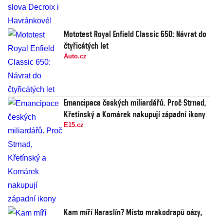
Mototest Royal Enfield Classic 650: Návrat do
čtyřicátých let
Auto.cz
Emancipace českých miliardářů. Proč Strnad,
Křetínský a Komárek nakupují západní ikony
E15.cz
Kam míří Haraslín? Místo mrakodrapů oázy,