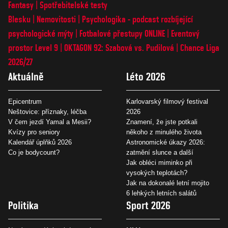
Fantasy
Spotřebitelské testy
Blesku
Nemovitosti
Psychologika - podcast rozbíjející
psychologické mýty
Fotbalové přestupy ONLINE
Eventový
prostor Level 9
OKTAGON 92: Szabová vs. Pudilová
Chance Liga
2026/27
Aktuálně
Léto 2026
Epicentrum
Karlovarský filmový festival
Neštovice: příznaky, léčba
2026
V čem jezdí Yamal a Mesii?
Znamení, že jste potkali
Kvízy pro seniory
někoho z minulého života
Kalendář úplňků 2026
Astronomické úkazy 2026:
Co je bodycount?
zatmění slunce a další
Jak obléci miminko při
vysokých teplotách?
Jak na dokonalé letní mojito
6 lehkých letních salátů
Politika
Sport 2026