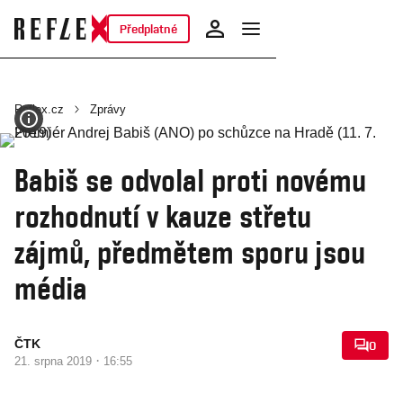
Předplatné
Reflex.cz
Zprávy
Babiš se odvolal proti novému
rozhodnutí v kauze střetu
zájmů, předmětem sporu jsou
média
ČTK
0
·
21. srpna 2019
16:55