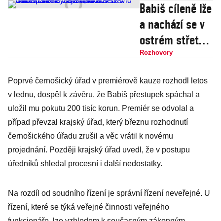
Babiš cíleně lže
a nachází se v
ostrém střetu
zájmů, říká šéf
Rozhovory
Transparency
Poprvé černošický úřad v premiérově kauze rozhodl letos
International
v lednu, dospěl k závěru, že Babiš přestupek spáchal a
David Ondráčka
uložil mu pokutu 200 tisíc korun. Premiér se odvolal a
případ převzal krajský úřad, který březnu rozhodnutí
černošického úřadu zrušil a věc vrátil k novému
projednání. Později krajský úřad uvedl, že v postupu
úředníků shledal procesní i další nedostatky.
Na rozdíl od soudního řízení je správní řízení neveřejné. U
řízení, které se týká veřejné činnosti veřejného
funkcionáře, lze vzhledem k současným zákonným