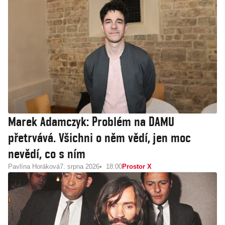
Marek Adamczyk: Problém na DAMU
přetrvává. Všichni o něm vědí, jen moc
nevědí, co s ním
Pavlína Horáková
7. srpna 2026
18:00
Prostor X