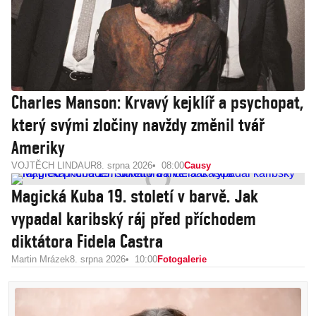
Charles Manson: Krvavý kejklíř a psychopat,
který svými zločiny navždy změnil tvář
Ameriky
VOJTĚCH LINDAUR
8. srpna 2026
08:00
Causy
Magická Kuba 19. století v barvě. Jak
vypadal karibský ráj před příchodem
diktátora Fidela Castra
Martin Mrázek
8. srpna 2026
10:00
Fotogalerie