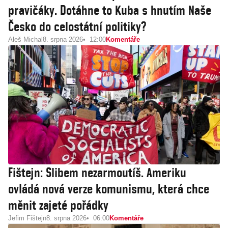
pravičáky. Dotáhne to Kuba s hnutím Naše
Česko do celostátní politiky?
Aleš Michal
8. srpna 2026
12:00
Komentáře
Fištejn: Slibem nezarmoutíš. Ameriku
ovládá nová verze komunismu, která chce
měnit zajeté pořádky
Jefim Fištejn
8. srpna 2026
06:00
Komentáře