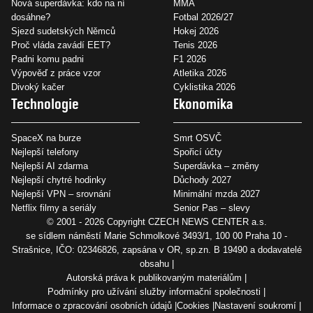
Nová superdávka: kdo na ní
MMA
dosáhne?
Fotbal 2026/27
Sjezd sudetských Němců
Hokej 2026
Proč vláda zavádí EET?
Tenis 2026
Padni komu padni
F1 2026
Výpověď z práce vzor
Atletika 2026
Divoký kačer
Cyklistika 2026
Technologie
Ekonomika
SpaceX na burze
Smrt OSVČ
Nejlepší telefony
Spořicí účty
Nejlepší AI zdarma
Superdávka – změny
Nejlepší chytré hodinky
Důchody 2027
Nejlepší VPN – srovnání
Minimální mzda 2027
Netflix filmy a seriály
Senior Pas – slevy
© 2001 - 2026 Copyright
CZECH NEWS CENTER a.s.
se sídlem náměstí Marie Schmolkové 3493/1, 100 00 Praha 10 -
Strašnice, IČO: 02346826, zapsána v OR, sp.zn. B 19490 a dodavatelé
obsahu
Autorská práva k publikovaným materiálům
Podmínky pro užívání služby informační společnosti
Informace o zpracování osobních údajů
Cookies
Nastavení soukromí