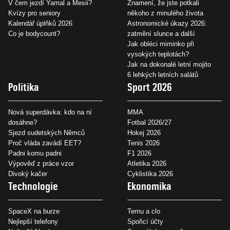
V čem jezdí Yamal a Mesii?
Znamení, že jste potkali
Kvízy pro seniory
někoho z minulého života
Kalendář úplňků 2026
Astronomické úkazy 2026:
Co je bodycount?
zatmění slunce a další
Jak obléci miminko při
vysokých teplotách?
Jak na dokonalé letní mojito
6 lehkých letních salátů
Politika
Sport 2026
Nová superdávka: kdo na ní
MMA
dosáhne?
Fotbal 2026/27
Sjezd sudetských Němců
Hokej 2026
Proč vláda zavádí EET?
Tenis 2026
Padni komu padni
F1 2026
Výpověď z práce vzor
Atletika 2026
Divoký kačer
Cyklistika 2026
Technologie
Ekonomika
SpaceX na burze
Temu a clo
Nejlepší telefony
Spořicí účty