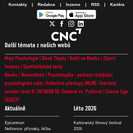
Kontakty
Redakce
Inzerce
RSS
Kariéra
Další témata z našich webů
Moje Psychologie
Blesk Tlapky
Hráči na Blesku
iSport
Fantasy
Spotřebitelské testy
Blesku
Nemovitosti
Psychologika - podcast rozbíjející
psychologické mýty
Fotbalové přestupy ONLINE
Eventový
prostor Level 9
OKTAGON 92: Szabová vs. Pudilová
Chance Liga
2026/27
Aktuálně
Léto 2026
Epicentrum
Karlovarský filmový festival
Neštovice: příznaky, léčba
2026