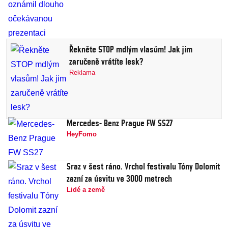
Řekněte STOP mdlým vlasům! Jak jim
zaručeně vrátíte lesk?
Reklama
Mercedes- Benz Prague FW SS27
HeyFomo
Sraz v šest ráno. Vrchol festivalu Tóny Dolomit
zazní za úsvitu ve 3000 metrech
Lidé a země