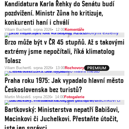
Kandidatura Karla Řehky do Senátu budí
pozdvižení. Ministr Zůna ho kritizuje,
konkurenti haní i chválí
Viliam Buchert
6. srpna 2026
12:00
Komentáře
Brzo může být v ČR 45 stupňů. Až s takovými
extrémy jsme nepočítali, říká klimatolog
Tolasz
Viliam Buchert
6. srpna 2026
13:00
Rozhovory
Praha roku 1975: Jak vypadalo hlavní město
Československa bez turistů?
Martin Mrázek
6. srpna 2026
14:00
Fotogalerie
Bartkovský: Ministerstva nepatří Babišovi,
Macinkovi či Juchelkovi. Přestaňte útočit,
jste jen správci