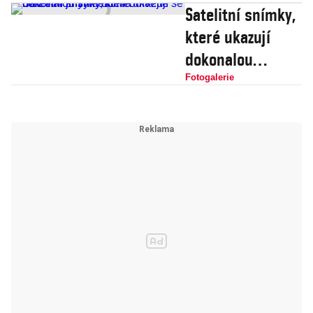
němu bude
Satelitní snímky,
včelí úl
vážnější
které ukazují
dokonalou
symetrii.
Fotogalerie
Podívejte se na
Zemi jinýma
očima