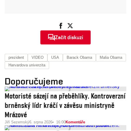
Začít diskuzi
prezident
VIDEO
USA
Barack Obama
Malia Obama
Harvardova univerzita
Doporučujeme
Motoristé sázejí na přeběhlíky. Kontroverzní
brněnský lídr kráčí v závěsu ministryně
Mrázové
Jiří Sezemský
6. srpna 2026
16:00
Komentáře