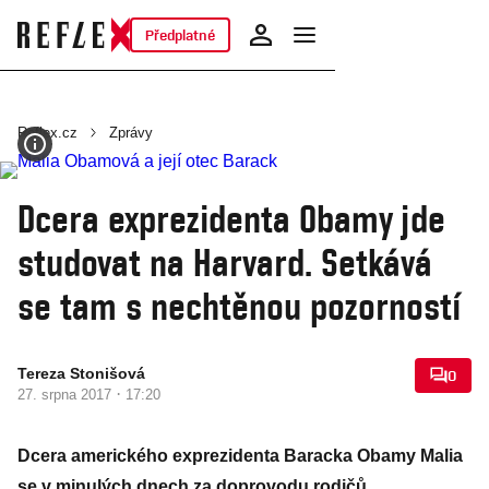
Předplatné
Reflex.cz
Zprávy
Dcera exprezidenta Obamy jde
studovat na Harvard. Setkává
se tam s nechtěnou pozorností
Tereza Stonišová
0
·
27. srpna 2017
17:20
Dcera amerického exprezidenta Baracka Obamy Malia
se v minulých dnech za doprovodu rodičů