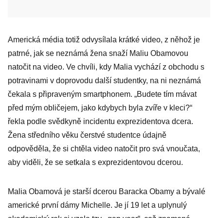
Americká média totiž odvysílala krátké video, z něhož je
patrné, jak se neznámá žena snaží Maliu Obamovou
natočit na video. Ve chvíli, kdy Malia vychází z obchodu s
potravinami v doprovodu další studentky, na ni neznámá
čekala s připraveným smartphonem. „Budete tím mávat
před mým obličejem, jako kdybych byla zvíře v kleci?“
řekla podle svědkyně incidentu exprezidentova dcera.
Žena středního věku čerstvé studentce údajně
odpověděla, že si chtěla video natočit pro svá vnoučata,
aby viděli, že se setkala s exprezidentovou dcerou.
Malia Obamová je starší dcerou Baracka Obamy a bývalé
americké první dámy Michelle. Je jí 19 let a uplynulý