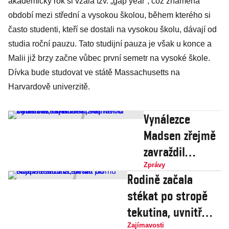
akademický rok si vzala tzv. „gap year“, což znamená
období mezi střední a vysokou školou, během kterého si
často studenti, kteří se dostali na vysokou školu, dávají od
studia roční pauzu. Tato studijní pauza je však u konce a
Malii již brzy začne vůbec první semetr na vysoké škole.
Dívka bude studovat ve státě Massachusetts na
Harvardově univerzitě.
Vynálezce
Madsen zřejmě
zavraždil
novinářku
Zprávy
Rodině začala
Wallovou
stékat po stropě
záměrně,
tekutina, uvnitř
obvinění proti
domu objevila obří
Zajímavosti