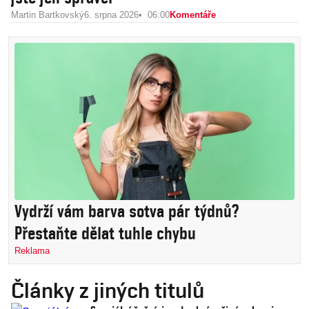
Martin Bartkovský
6. srpna 2026
06:00
Komentáře
Vydrží vám barva sotva pár týdnů?
Přestaňte dělat tuhle chybu
Reklama
Články z jiných titulů