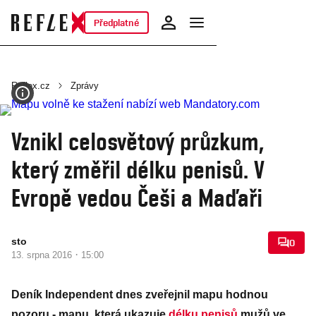
Předplatné
Reflex.cz
Zprávy
Vznikl celosvětový průzkum,
který změřil délku penisů. V
Evropě vedou Češi a Maďaři
sto
0
·
13. srpna 2016
15:00
Deník Independent dnes zveřejnil mapu hodnou
pozoru - mapu, která ukazuje
délku penisů
mužů ve