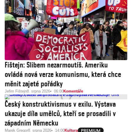
Fištejn: Slibem nezarmoutíš. Ameriku
ovládá nová verze komunismu, která chce
měnit zajeté pořádky
Jefim Fištejn
8. srpna 2026
06:00
Komentáře
Český konstruktivismus v exilu. Výstava
ukazuje díla umělců, kteří se prosadili v
západním Německu
Marek Gregor
8. srpna 2026
14:00
Kultura