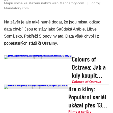
Mapu volně ke stažení nabízí web Mandatory.com
|
Zdroj:
Mandatory.com
Na závěr je ale také nutné dodat, že jsou místa, odkud
data chybí. Jsou to státy jako Saúdská Arábie, Libye,
Somálsko, Pobřeží Slonoviny atd. Data však chybí i z
pobalstských států či Ukrajiny.
Colours of
Ostrava: Jak a
kdy koupit
vstupenky, kde
Colours of Ostrava
Hra o klíny:
se ubytovat,
Populární seriál
jak se na
ukázal přes 134
festival dostat
Filmy a seriály