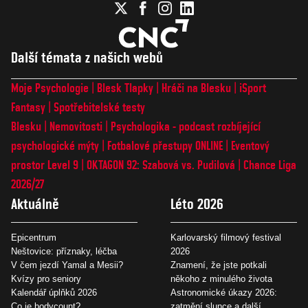
Další témata z našich webů
Moje Psychologie
Blesk Tlapky
Hráči na Blesku
iSport
Fantasy
Spotřebitelské testy
Blesku
Nemovitosti
Psychologika - podcast rozbíjející
psychologické mýty
Fotbalové přestupy ONLINE
Eventový
prostor Level 9
OKTAGON 92: Szabová vs. Pudilová
Chance Liga
2026/27
Aktuálně
Léto 2026
Epicentrum
Karlovarský filmový festival
Neštovice: příznaky, léčba
2026
V čem jezdí Yamal a Mesii?
Znamení, že jste potkali
Kvízy pro seniory
někoho z minulého života
Kalendář úplňků 2026
Astronomické úkazy 2026:
Co je bodycount?
zatmění slunce a další