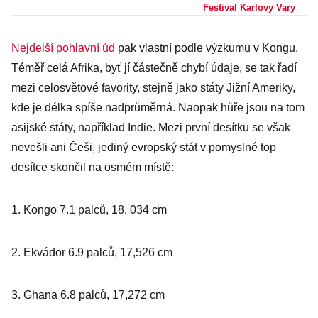
Moore. Které
Festival Karlovy Vary
hvězdy uvidíme
Nejdelší pohlavní úd
pak vlastní podle výzkumu v Kongu.
na filmovém
Téměř celá Afrika, byť jí částečně chybí údaje, se tak řadí
festivalu
mezi celosvětové favority, stejně jako státy Jižní Ameriky,
Karlovy Vary
kde je délka spíše nadprůměrná. Naopak hůře jsou na tom
2019?
asijské státy, například Indie. Mezi první desítku se však
nevešli ani Češi, jediný evropský stát v pomyslné top
desítce skončil na osmém místě:
1. Kongo 7.1 palců, 18, 034 cm
2. Ekvádor 6.9 palců, 17,526 cm
3. Ghana 6.8 palců, 17,272 cm