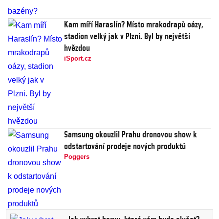
Kam míří Haraslín? Místo mrakodrapů oázy,
stadion velký jak v Plzni. Byl by největší
hvězdou
iSport.cz
Samsung okouzlil Prahu dronovou show k
odstartování prodeje nových produktů
Poggers