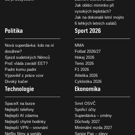
Jak obléci miminko při
vysokých teplotách?
Jak na dokonalé letní mojito
6 lehkých letních salátů
Politika
Sport 2026
Nová superdávka: kdo na ní
MMA
dosáhne?
Fotbal 2026/27
Sjezd sudetských Němců
Hokej 2026
Proč vláda zavádí EET?
Tenis 2026
Padni komu padni
F1 2026
Výpověď z práce vzor
Atletika 2026
Divoký kačer
Cyklistika 2026
Technologie
Ekonomika
SpaceX na burze
Smrt OSVČ
Nejlepší telefony
Spořicí účty
Nejlepší AI zdarma
Superdávka – změny
Nejlepší chytré hodinky
Důchody 2027
Nejlepší VPN – srovnání
Minimální mzda 2027
Netflix filmy a seriály
Senior Pas – slevy