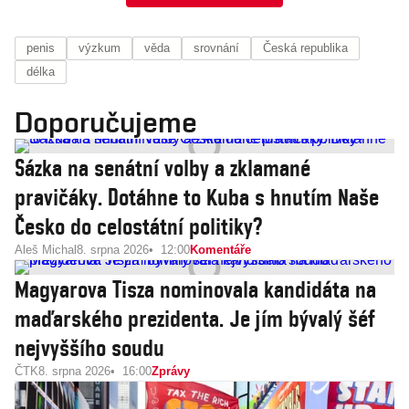
penis
výzkum
věda
srovnání
Česká republika
délka
Doporučujeme
Sázka na senátní volby a zklamané
pravičáky. Dotáhne to Kuba s hnutím Naše
Česko do celostátní politiky?
Aleš Michal
8. srpna 2026
12:00
Komentáře
Magyarova Tisza nominovala kandidáta na
maďarského prezidenta. Je jím bývalý šéf
nejvyššího soudu
ČTK
8. srpna 2026
16:00
Zprávy