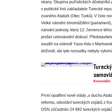
strany. Skupina pučistických důstojníků
v politické linii zakladatele Turecké re
zvaného Atatürk (Otec Turků). V čele nov
Velké národní shromáždění (parlament), 
národní jednoty, který 12. července téh
prošel celonárodní diskusí. Představite
soudili na ostrově Yassı Ada v Marmarsk
doživotí, ale tyto rozsudky nebyly vyko
Turecký
samovlá
Komentáře
První opatření nové vlády „v duchu Ata
reformu, odvolání tureckých vojáků z Ko
OSN zúčastnilo 24 882 tureckých vojáků,