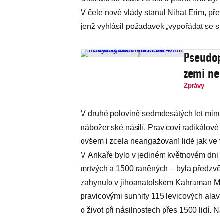
V čele nové vlády stanul Nihat Erim, pře
jenž vyhlásil požadavek „vypořádat se s 
Pseudop
zemi ne
Zprávy
V druhé polovině sedmdesátých let minul
náboženské násilí. Pravicoví radikálové s
ovšem i zcela neangažovaní lidé jak ve 
V Ankaře bylo v jediném květnovém dni 
mrtvých a 1500 raněných – byla předzvě
zahynulo v jihoanatolském Kahraman Ma
pravicovými sunnity 115 levicových alav
o život při násilnostech přes 1500 lidí. 