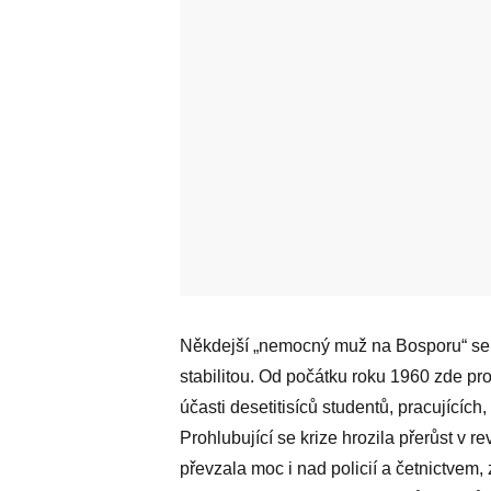
Někdejší „nemocný muž na Bosporu“ se n
stabilitou. Od počátku roku 1960 zde pr
účasti desetitisíců studentů, pracujícíc
Prohlubující se krize hrozila přerůst v r
převzala moc i nad policií a četnictvem,