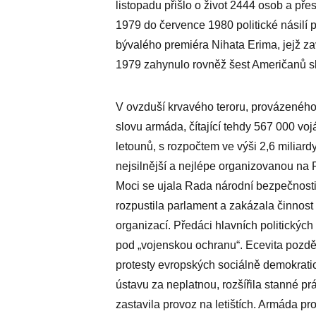
listopadu přišlo o život 2444 osob a pře
1979 do července 1980 politické násilí př
bývalého premiéra Nihata Erima, jejž zav
1979 zahynulo rovněž šest Američanů sl
V ovzduší krvavého teroru, provázeného 
slovu armáda, čítající tehdy 567 000 vo
letounů, s rozpočtem ve výši 2,6 miliar
nejsilnější a nejlépe organizovanou na
Moci se ujala Rada národní bezpečnos
rozpustila parlament a zakázala činnost
organizací. Předáci hlavních politických
pod „vojenskou ochranu“. Ecevita pozděj
protesty evropských sociálně demokrati
ústavu za neplatnou, rozšířila stanné p
zastavila provoz na letištích. Armáda pro