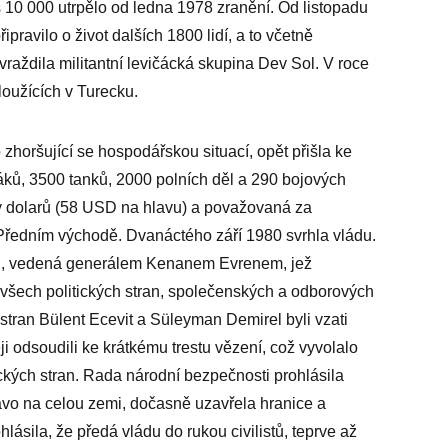
s 10 000 utrpělo od ledna 1978 zranění. Od listopadu
ipravilo o život dalších 1800 lidí, a to včetně
raždila militantní levičácká skupina Dev Sol. V roce
oužících v Turecku.
zhoršující se hospodářskou situací, opět přišla ke
jáků, 3500 tanků, 2000 polních děl a 290 bojových
dy dolarů (58 USD na hlavu) a považovaná za
 Předním východě. Dvanáctého září 1980 svrhla vládu.
ti, vedená generálem Kenanem Evrenem, jež
 všech politických stran, společenských a odborových
 stran Bülent Ecevit a Süleyman Demirel byli vzati
i odsoudili ke krátkému trestu vězení, což vyvolalo
ckých stran. Rada národní bezpečnosti prohlásila
rávo na celou zemi, dočasně uzavřela hranice a
hlásila, že předá vládu do rukou civilistů, teprve až