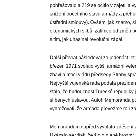
pohřešovalo a 219 se ocitlo v zajetí, a v
snížení početního stavu armády a pře
ústřední smlouvy). Ovšem, jak známo, sl
ekonomických slibů, zatímco od změn po
s tím, jak uhasínal revoluční zápal.
Další převrat následoval za jedenáct let, 
březen 1971 svolalo vyšší armádní vele
zbavila moci vládu předsedy Strany sp
Nejvyšší vojenská rada podala prezide
stálo, že budoucnost Turecké republiky 
slíbených ústavou. Autoři Memoranda p
vyhrožovali, že armáda převezme roli z
Memorandum napřed vyvolalo zděšení v ř
Ukázalo se však, že šlo o plané hrozby,