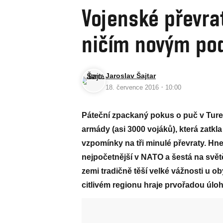
Vojenské převra
ničím novým po
Jaroslav Šajtar
·
18. července 2016
10:00
Páteční zpackaný pokus o puč v Turec
armády (asi 3000 vojáků), která zatkl
vzpomínky na tři minulé převraty. Hne
nejpočetnější v NATO a šestá na svět
zemi tradičně těší velké vážnosti u o
citlivém regionu hraje prvořadou úloh