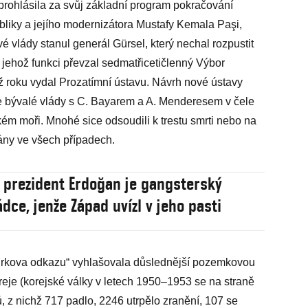
 prohlásila za svůj základní program pokračování
publiky a jejího modernizátora Mustafy Kemala Paşi,
é vlády stanul generál Gürsel, který nechal rozpustit
jehož funkci převzal sedmatřicetičlenný Výbor
ož roku vydal Prozatímní ústavu. Návrh nové ústavy
le bývalé vlády s C. Bayarem a A. Menderesem v čele
ém moři. Mnohé sice odsoudili k trestu smrti nebo na
nány ve všech případech.
 prezident Erdoğan je gangsterský
dce, jenže Západ uvízl v jeho pasti
türkova odkazu“ vyhlašovala důslednější pozemkovou
reje (korejské války v letech 1950–1953 se na straně
 z nichž 717 padlo, 2246 utrpělo zranění, 107 se