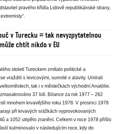
dstavitel pravého křídla Lidově republikánské strany,
extremisty“.
uč v Turecku = tak nevyzpytatelnou
může chtít nikdo v EU
ého století Tureckem zmítalo politické a
e vraždili s levicovými, sunnité s alavity. Umírali
velkoměstech, tak i v městečkách východní Anatólie.
zmasakrováno 37 lidí. Bilance za rok 1977 – 262
stí mnohem krvavějšího roku 1978. V prosinci 1978
raşi při krvavých srážkách vyprovokovaných
itů a 1052 utrpělo zranění. Celkem v roce 1978 přišlo
Násilí kulminovalo v následujícím roce, kdy do