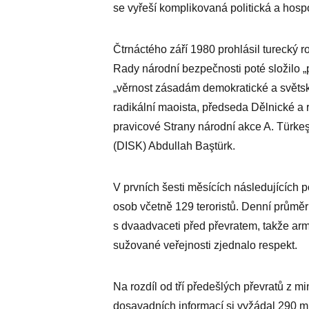
se vyřeší komplikovaná politická a hosp
Čtrnáctého září 1980 prohlásil turecký 
Rady národní bezpečnosti poté složilo „
„věrnost zásadám demokratické a světsk
radikální maoista, předseda Dělnické a r
pravicové Strany národní akce A. Türke
(DISK) Abdullah Baştürk.
V prvních šesti měsících následujících 
osob včetně 129 teroristů. Denní průměr
s dvaadvaceti před převratem, takže armá
sužované veřejnosti zjednalo respekt.
Na rozdíl od tří předešlých převratů z m
dosavadních informací si vyžádal 290 m