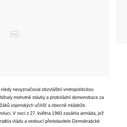
ikdy nevyznačoval obzvláštní vnitropolitickou
obíhaly mohutné stávky a protivládní demonstrace za
h, žáků vojenských učilišť a obecně mládeže.
evoluci. V noci z 27. května 1960 zasáhla armáda, jež
 zatkla vládu a vedoucí představitele Demokratické