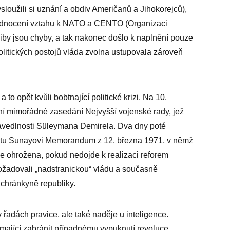
ysloužili si uznání a obdiv Američanů a Jihokorejců),
hodnocení vztahu k NATO a CENTO (Organizaci
iby jsou chyby, a tak nakonec došlo k naplnění pouze
litických postojů vláda zvolna ustupovala zároveň
a to opět kvůli bobtnající politické krizi. Na 10.
ní mimořádné zasedání Nejvyšší vojenské rady, jež
ravedlnosti Süleymana Demirela. Dva dny poté
ntu Sunayovi Memorandum z 12. března 1971, v němž
je ohrožena, pokud nedojde k realizaci reforem
ožadovali „nadstranickou“ vládu a současně
achránkyně republiky.
adách pravice, ale také naděje u inteligence.
 mající zabránit případnému vypuknutí revoluce.