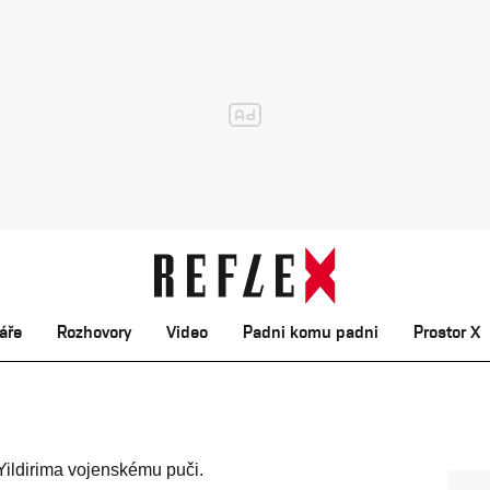
áře
Rozhovory
Video
Padni komu padni
Prostor X