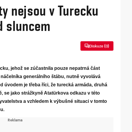
ty nejsou v Turecku
d sluncem
Diskuze (
0
)
ku, jehož se zúčastnila pouze nepatrná část
a náčelníka generálního štábu, nutně vyvolává
d úvodem je třeba říci, že turecká armáda, druhá
ě, se jako strážkyně Atatürkova odkazu v této
byvatelstva a vzhledem k výbušné situaci v tomto
u.