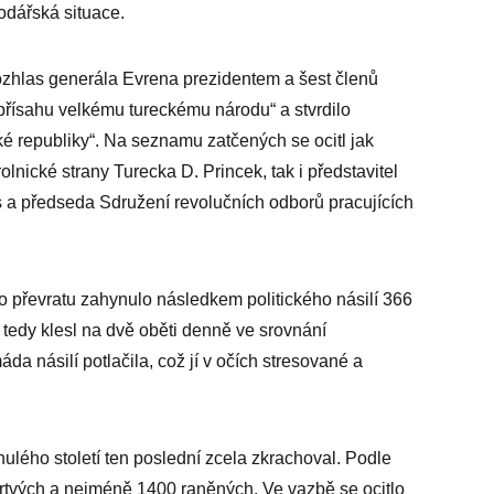
odářská situace.
rozhlas generála Evrena prezidentem a šest členů
přísahu velkému tureckému národu“ a stvrdilo
é republiky“. Na seznamu zatčených se ocitl jak
olnické strany Turecka D. Princek, tak i představitel
ş a předseda Sdružení revolučních odborů pracujících
po převratu zahynulo následkem politického násilí 366
 tedy klesl na dvě oběti denně ve srovnání
da násilí potlačila, což jí v očích stresované a
inulého století ten poslední zcela zkrachoval. Podle
rtvých a nejméně 1400 raněných. Ve vazbě se ocitlo