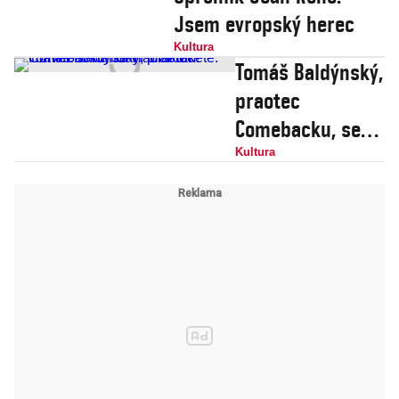
Jsem evropský herec
Kultura
Tomáš Baldýnský,
praotec
Comebacku, se
vrací v raketě.
Kultura
Hlavně to nandat
Polákům!