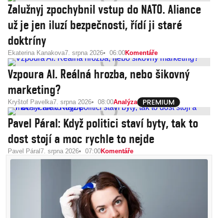
Zalužnyj zpochybnil vstup do NATO. Aliance
už je jen iluzí bezpečnosti, řídí ji staré
doktríny
Ekaterina Kanakova
7. srpna 2026
06:00
Komentáře
Vzpoura AI. Reálná hrozba, nebo šikovný
marketing?
Kryštof Pavelka
7. srpna 2026
08:00
Analýza
Pavel Páral: Když politici staví byty, tak to
dost stojí a moc rychle to nejde
Pavel Páral
7. srpna 2026
07:00
Komentáře