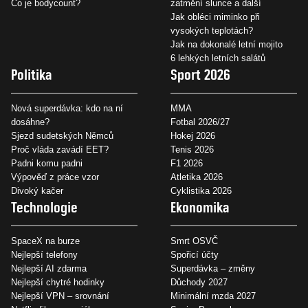
Co je bodycount?
zatmění slunce a další
Jak obléci miminko při
vysokých teplotách?
Jak na dokonalé letní mojito
6 lehkých letních salátů
Politika
Sport 2026
Nová superdávka: kdo na ní
MMA
dosáhne?
Fotbal 2026/27
Sjezd sudetských Němců
Hokej 2026
Proč vláda zavádí EET?
Tenis 2026
Padni komu padni
F1 2026
Výpověď z práce vzor
Atletika 2026
Divoký kačer
Cyklistika 2026
Technologie
Ekonomika
SpaceX na burze
Smrt OSVČ
Nejlepší telefony
Spořicí účty
Nejlepší AI zdarma
Superdávka – změny
Nejlepší chytré hodinky
Důchody 2027
Nejlepší VPN – srovnání
Minimální mzda 2027