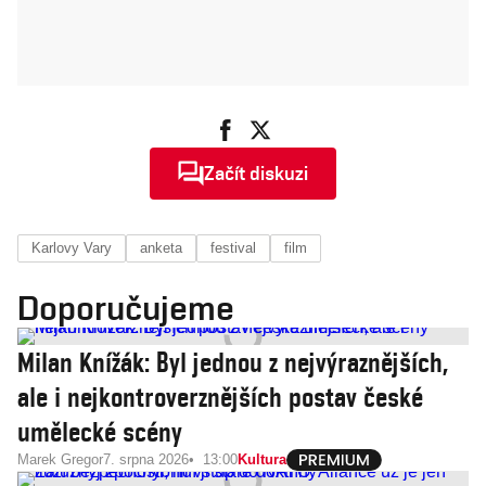
Začít diskuzi
Karlovy Vary
anketa
festival
film
Doporučujeme
Milan Knížák: Byl jednou z nejvýraznějších,
ale i nejkontroverznějších postav české
umělecké scény
Marek Gregor
7. srpna 2026
13:00
Kultura