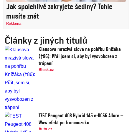
Jak spolehlivě zakryjete šediny? Tohle
musíte znát
Reklama
Články z jiných titulů
Klausova mrazivá slova na pohřbu Knížáka
(†86): Přál jsem si, aby byl vysvobozen z
trápení
Blesk.cz
TEST Peugeot 408 Hybrid 145 e-DCS6 Allure –
Wow efekt po francouzsku
Auto.cz