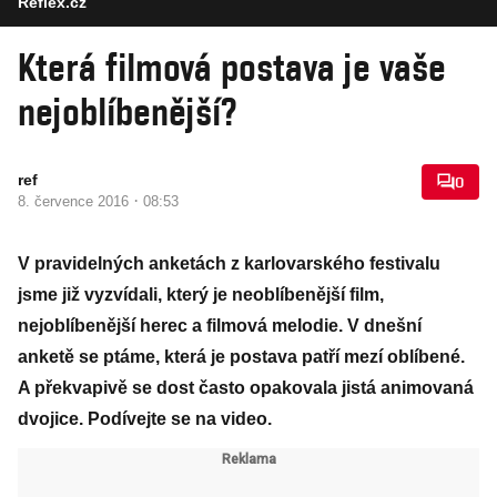
Reflex.cz
Která filmová postava je vaše
nejoblíbenější?
ref
0
·
8. července 2016
08:53
V pravidelných anketách z karlovarského festivalu
jsme již vyzvídali, který je neoblíbenější film,
nejoblíbenější herec a filmová melodie. V dnešní
anketě se ptáme, která je postava patří mezí oblíbené.
A překvapivě se dost často opakovala jistá animovaná
dvojice. Podívejte se na video.