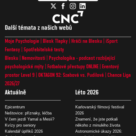
Další témata z našich webů
Moje Psychologie
Blesk Tlapky
Hráči na Blesku
iSport
Fantasy
Spotřebitelské testy
Blesku
Nemovitosti
Psychologika - podcast rozbíjející
psychologické mýty
Fotbalové přestupy ONLINE
Eventový
prostor Level 9
OKTAGON 92: Szabová vs. Pudilová
Chance Liga
2026/27
Aktuálně
Léto 2026
Epicentrum
Karlovarský filmový festival
Neštovice: příznaky, léčba
2026
V čem jezdí Yamal a Mesii?
Znamení, že jste potkali
Kvízy pro seniory
někoho z minulého života
Kalendář úplňků 2026
Astronomické úkazy 2026: