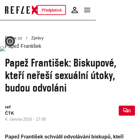
Předplatné
Reflex.cz
Zprávy
Papež František: Biskupové,
kteří neřeší sexuální útoky,
budou odvoláni
ref
0
ČTK
·
4. června 2016
17:00
Papež František schválil odvolávání biskupů, kteří