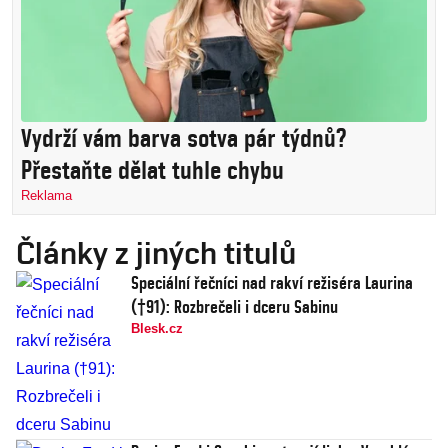
Vydrží vám barva sotva pár týdnů?
Přestaňte dělat tuhle chybu
Reklama
Články z jiných titulů
Speciální řečníci nad rakví režiséra Laurina
(†91): Rozbrečeli i dceru Sabinu
Blesk.cz