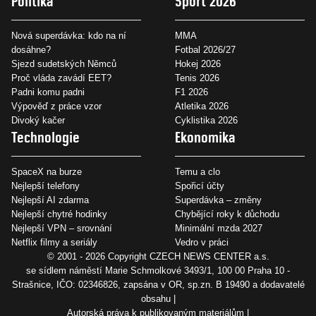
Politika
Sport 2026
Nová superdávka: kdo na ní
MMA
dosáhne?
Fotbal 2026/27
Sjezd sudetských Němců
Hokej 2026
Proč vláda zavádí EET?
Tenis 2026
Padni komu padni
F1 2026
Výpověď z práce vzor
Atletika 2026
Divoký kačer
Cyklistika 2026
Technologie
Ekonomika
SpaceX na burze
Temu a clo
Nejlepší telefony
Spořicí účty
Nejlepší AI zdarma
Superdávka – změny
Nejlepší chytré hodinky
Chybějící roky k důchodu
Nejlepší VPN – srovnání
Minimální mzda 2027
Netflix filmy a seriály
Vedro v práci
© 2001 - 2026 Copyright
CZECH NEWS CENTER a.s.
se sídlem náměstí Marie Schmolkové 3493/1, 100 00 Praha 10 -
Strašnice, IČO: 02346826, zapsána v OR, sp.zn. B 19490 a dodavatelé
obsahu
Autorská práva k publikovaným materiálům