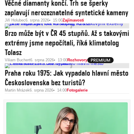
Věčné diamanty končí. Trh se šperky
zaplavují nerozeznatelné syntetické kameny
Jiří Holubec
6. srpna 2026
15:00
Zajímavosti
Brzo může být v ČR 45 stupňů. Až s takovými
extrémy jsme nepočítali, říká klimatolog
Tolasz
Viliam Buchert
6. srpna 2026
13:00
Rozhovory
Praha roku 1975: Jak vypadalo hlavní město
Československa bez turistů?
Martin Mrázek
6. srpna 2026
14:00
Fotogalerie