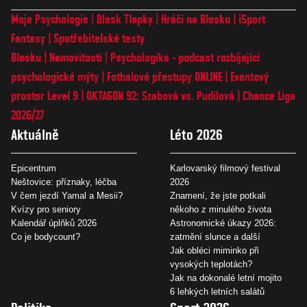
Moje Psychologie
Blesk Tlapky
Hráči na Blesku
iSport
Fantasy
Spotřebitelské testy
Blesku
Nemovitosti
Psychologika - podcast rozbíjející
psychologické mýty
Fotbalové přestupy ONLINE
Eventový
prostor Level 9
OKTAGON 92: Szabová vs. Pudilová
Chance Liga
2026/27
Aktuálně
Léto 2026
Epicentrum
Karlovarský filmový festival
Neštovice: příznaky, léčba
2026
V čem jezdí Yamal a Mesii?
Znamení, že jste potkali
Kvízy pro seniory
někoho z minulého života
Kalendář úplňků 2026
Astronomické úkazy 2026:
Co je bodycount?
zatmění slunce a další
Jak obléci miminko při
vysokých teplotách?
Jak na dokonalé letní mojito
6 lehkých letních salátů