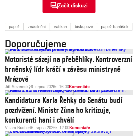
Začít diskuzi
papež
znásilnění
vatikan
biskupové
papež františek
Doporučujeme
Motoristé sázejí na přeběhlíky. Kontroverzní
brněnský lídr kráčí v závěsu ministryně
Mrázové
Jiří Sezemský
6. srpna 2026
16:00
Komentáře
Kandidatura Karla Řehky do Senátu budí
pozdvižení. Ministr Zůna ho kritizuje,
konkurenti haní i chválí
Viliam Buchert
6. srpna 2026
12:00
Komentáře