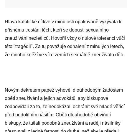
Hlava katolické církve v minulosti opakovaně vyzývala k
přísnému trestání těch, kteří se dopustí sexuálního
zneužívání nezletilců. Hovořil vždy o nulové toleranci vůči
této "tragédii". Za tu považuje odhalení z minulých letech,
že mnoho kněží ve více zemích sexuálně zneužívalo děti.
Novým dekretem papež vyhověl dlouhodobým žádostem
obětí zneužívání a jejich advokátů, aby biskupové
zodpovídali za to, že nedokázali ochránit své mladé věřící
před pedofilním násilím. Oběti dlouhodobě obviňují
biskupy, že tutlali podobná zneužívání a raději násilníky
přesouvali z jedné farnosti do druhé, než aby je předali