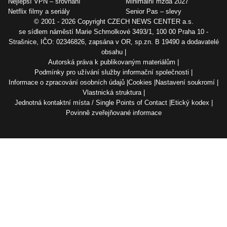
Nejlepší VPN – srovnání
Minimální mzda 2027
Netflix filmy a seriály
Senior Pas – slevy
© 2001 - 2026 Copyright
CZECH NEWS CENTER a.s.
se sídlem náměstí Marie Schmolkové 3493/1, 100 00 Praha 10 -
Strašnice, IČO: 02346826, zapsána v OR, sp.zn. B 19490 a dodavatelé
obsahu
Autorská práva k publikovaným materiálům
Podmínky pro užívání služby informační společnosti
Informace o zpracování osobních údajů
Cookies
Nastavení soukromí
Vlastnická struktura
Jednotná kontaktní místa / Single Points of Contact
Etický kodex
Povinně zveřejňované informace