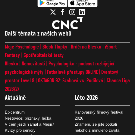
Další témata z našich webů
Moje Psychologie
Blesk Tlapky
Hráči na Blesku
iSport
Fantasy
Spotřebitelské testy
Blesku
Nemovitosti
Psychologika - podcast rozbíjející
psychologické mýty
Fotbalové přestupy ONLINE
Eventový
prostor Level 9
OKTAGON 92: Szabová vs. Pudilová
Chance Liga
2026/27
Aktuálně
Léto 2026
Epicentrum
Karlovarský filmový festival
Neštovice: příznaky, léčba
2026
V čem jezdí Yamal a Mesii?
Znamení, že jste potkali
Kvízy pro seniory
někoho z minulého života