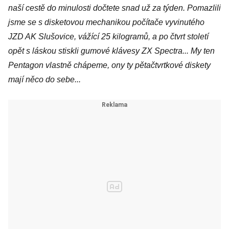
naší cestě do minulosti dočtete snad už za týden. Pomazlili
jsme se s disketovou mechanikou počítače vyvinutého
JZD AK Slušovice, vážící 25 kilogramů, a po čtvrt století
opět s láskou stiskli gumové klávesy ZX Spectra... My ten
Pentagon vlastně chápeme, ony ty pětačtvrtkové diskety
mají něco do sebe...