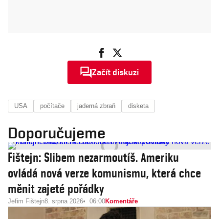
Začít diskuzi
USA
počítače
jaderná zbraň
disketa
Doporučujeme
Fištejn: Slibem nezarmoutíš. Ameriku
ovládá nová verze komunismu, která chce
měnit zajeté pořádky
Jefim Fištejn
8. srpna 2026
06:00
Komentáře