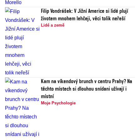
Filip Vondrášek: V Jižní Americe si lidé plují
životem mnohem lehčeji, věci tolik neřeší
Lidé a země
Kam na víkendový brunch v centru Prahy? Na
těchto místech si dlouhou snídani užívají i
místní
Moje Psychologie