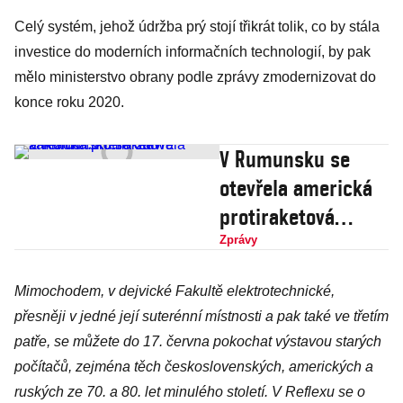
íránské
Celý systém, jehož údržba prý stojí třikrát tolik, co by stála
Revoluční gardy
investice do moderních informačních technologií, by pak
mělo ministerstvo obrany podle zprávy zmodernizovat do
konce roku 2020.
V Rumunsku se
otevřela americká
protiraketová
základna. Kreml
Zprávy
zuří
Mimochodem, v dejvické Fakultě elektrotechnické,
přesněji v jedné její suterénní místnosti a pak také ve třetím
patře, se můžete do 17. června pokochat výstavou starých
počítačů, zejména těch československých, amerických a
ruských ze 70. a 80. let minulého století. V Reflexu se o