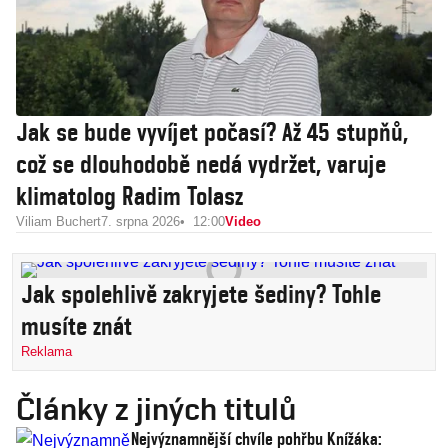
Jak se bude vyvíjet počasí? Až 45 stupňů,
což se dlouhodobě nedá vydržet, varuje
klimatolog Radim Tolasz
Viliam Buchert
7. srpna 2026
12:00
Video
Jak spolehlivě zakryjete šediny? Tohle
musíte znát
Reklama
Články z jiných titulů
Nejvýznamnější chvíle pohřbu Knížáka: