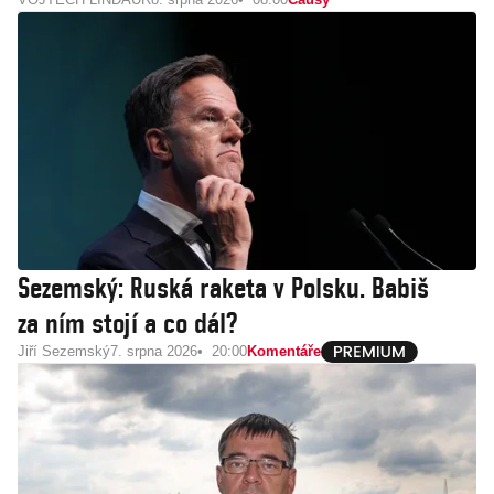
Sezemský: Ruská raketa v Polsku. Babiš
za ním stojí a co dál?
Jiří Sezemský
7. srpna 2026
20:00
Komentáře