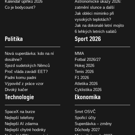
Kalendář úplňků 2026
Astronomické úkazy 2026:
Co je bodycount?
zatmění slunce a další
Jak obléci miminko při
vysokých teplotách?
Jak na dokonalé letní mojito
6 lehkých letních salátů
Politika
Sport 2026
Nová superdávka: kdo na ní
MMA
dosáhne?
Fotbal 2026/27
Sjezd sudetských Němců
Hokej 2026
Proč vláda zavádí EET?
Tenis 2026
Padni komu padni
F1 2026
Výpověď z práce vzor
Atletika 2026
Divoký kačer
Cyklistika 2026
Technologie
Ekonomika
SpaceX na burze
Smrt OSVČ
Nejlepší telefony
Spořicí účty
Nejlepší AI zdarma
Superdávka – změny
Nejlepší chytré hodinky
Důchody 2027