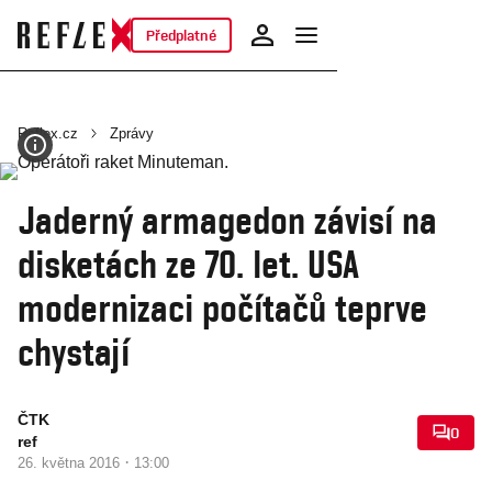
Předplatné
Reflex.cz
Zprávy
Jaderný armagedon závisí na
disketách ze 70. let. USA
modernizaci počítačů teprve
chystají
ČTK
0
ref
·
26. května 2016
13:00