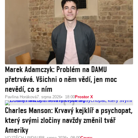
Marek Adamczyk: Problém na DAMU
přetrvává. Všichni o něm vědí, jen moc
nevědí, co s ním
Pavlína Horáková
7. srpna 2026
18:00
Prostor X
Charles Manson: Krvavý kejklíř a psychopat,
který svými zločiny navždy změnil tvář
Ameriky
VOJTĚCH LINDAUR
8. srpna 2026
08:00
Causy