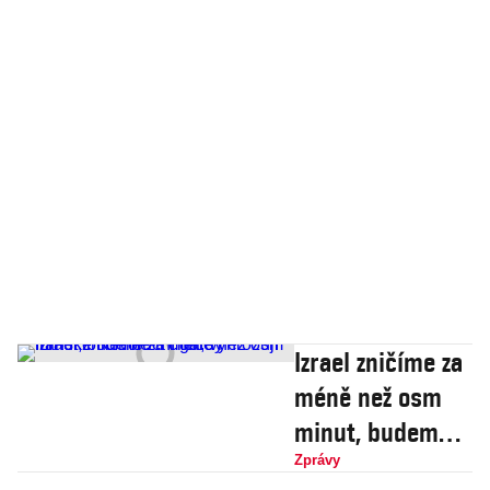
Izrael zničíme za
méně než osm
minut, budeme-li
chtít, vyhrožují
Zprávy