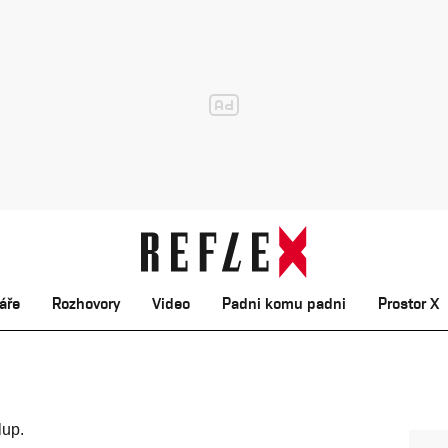
áře
Rozhovory
Video
Padni komu padni
Prostor X