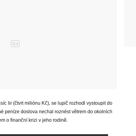
síc lir (čtvrt miliónu Kč), se lupič rozhodl vystoupit do
né peníze doslova nechal roznést větrem do okolních
m o finanční krizi v jeho rodině.