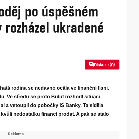
zloděj po úspěšném
 rozházel ukradené
u
Diskuze (
0
)
tá rodina se nedávno ocitla ve finanční tísni,
. Ve středu se proto Bulut rozhodl situaci
al a vstoupil do pobočky IS Banky. Ta sídlila
kvůli nedostatku financí prodat. A pak se stalo