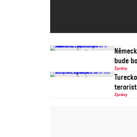
Německo
bude bo
Zprávy
Turecko
teroris
Zprávy