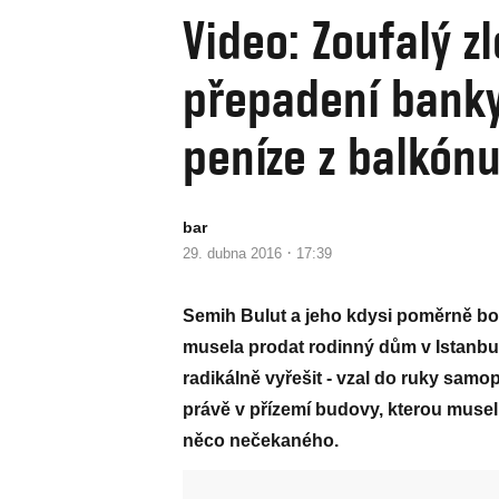
Video: Zoufalý 
přepadení banky
peníze z balkón
bar
·
29. dubna 2016
17:39
Semih Bulut a jeho kdysi poměrně boha
musela prodat rodinný dům v Istanbulu
radikálně vyřešit - vzal do ruky samop
právě v přízemí budovy, kterou musel 
něco nečekaného.