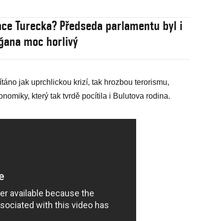
ace Turecka? Předseda parlamentu byl i
ğana moc horlivý
áno jak uprchlickou krizí, tak hrozbou terorismu,
konomiky, který tak tvrdě pocítila i Bulutova rodina.