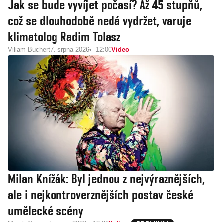
Jak se bude vyvíjet počasí? Až 45 stupňů,
což se dlouhodobě nedá vydržet, varuje
klimatolog Radim Tolasz
Viliam Buchert
7. srpna 2026
12:00
Video
Milan Knížák: Byl jednou z nejvýraznějších,
ale i nejkontroverznějších postav české
umělecké scény