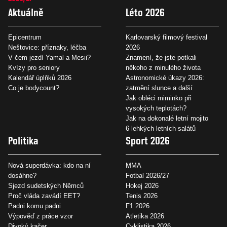
Aktuálně
Léto 2026
Epicentrum
Karlovarský filmový festival
Neštovice: příznaky, léčba
2026
V čem jezdí Yamal a Mesii?
Znamení, že jste potkali
Kvízy pro seniory
někoho z minulého života
Kalendář úplňků 2026
Astronomické úkazy 2026:
Co je bodycount?
zatmění slunce a další
Jak obléci miminko při
vysokých teplotách?
Jak na dokonalé letní mojito
6 lehkých letních salátů
Politika
Sport 2026
Nová superdávka: kdo na ní
MMA
dosáhne?
Fotbal 2026/27
Sjezd sudetských Němců
Hokej 2026
Proč vláda zavádí EET?
Tenis 2026
Padni komu padni
F1 2026
Výpověď z práce vzor
Atletika 2026
Divoký kačer
Cyklistika 2026