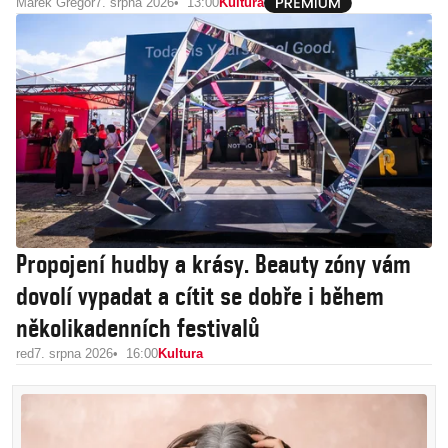
Marek Gregor
7. srpna 2026
13:00
Kultura
Propojení hudby a krásy. Beauty zóny vám
dovolí vypadat a cítit se dobře i během
několikadenních festivalů
red
7. srpna 2026
16:00
Kultura