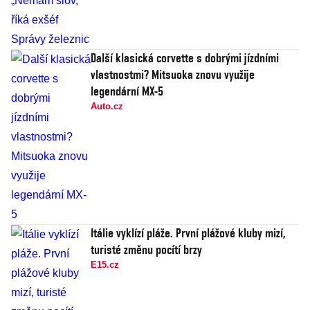
Další klasická corvette s dobrými jízdními
vlastnostmi? Mitsuoka znovu využije
legendární MX-5
Auto.cz
Itálie vyklízí pláže. První plážové kluby mizí,
turisté změnu pocítí brzy
E15.cz