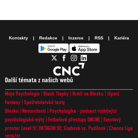
Kontakty
Redakce
Inzerce
RSS
Kariéra
Další témata z našich webů
Moje Psychologie
Blesk Tlapky
Hráči na Blesku
iSport
Fantasy
Spotřebitelské testy
Blesku
Nemovitosti
Psychologika - podcast rozbíjející
psychologické mýty
Fotbalové přestupy ONLINE
Eventový
prostor Level 9
OKTAGON 92: Szabová vs. Pudilová
Chance Liga
2026/27