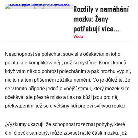
Rozdíly v namáhání
mozku: Ženy
potřebují více
spánku než muži
Věda
Neschopnost se polechtat souvisí s očekáváním toho
pocitu, ale komplikovaněji, než si myslíme. Koneckonců,
když vám někdo pohrozí polechtáním a pak hrozbu vyplní,
nic to na tom příšerném zážitku nemění. Co je důležité, že
se v tomto případě jedná o vnější stimul, který mozek sice
očekává, ale přesné místo a tlak na kůži jsou pro něj
překvapením, jež se u většiny lidí projeví svíjivou reakcí.
„Výzkumy ukazují, že schopnost rozeznat pohyby, které
činí člověk samotný, může záviset na té části mozku, jež