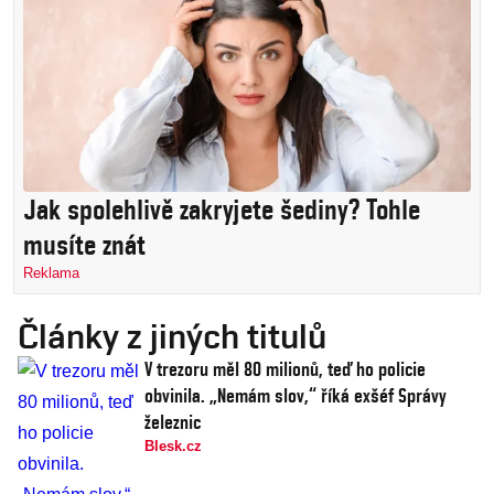
Jak spolehlivě zakryjete šediny? Tohle
musíte znát
Reklama
Články z jiných titulů
V trezoru měl 80 milionů, teď ho policie
obvinila. „Nemám slov,“ říká exšéf Správy
železnic
Blesk.cz