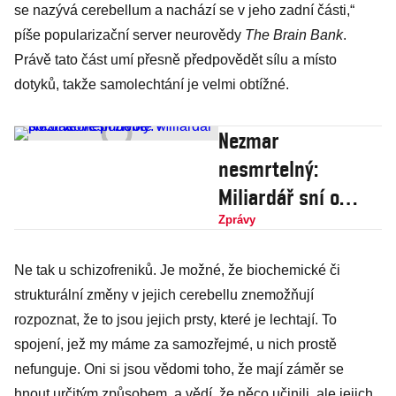
se nazývá cerebellum a nachází se v jeho zadní části,“
píše popularizační server neurovědy
The Brain Bank
.
Právě tato část umí přesně předpovědět sílu a místo
dotyků, takže samolechtání je velmi obtížné.
Nezmar
nesmrtelný:
Miliardář sní o
věčném životě v
Zprávy
počítačové podobě
Ne tak u schizofreniků. Je možné, že biochemické či
strukturální změny v jejich cerebellu znemožňují
rozpoznat, že to jsou jejich prsty, které je lechtají. To
spojení, jež my máme za samozřejmé, u nich prostě
nefunguje. Oni si jsou vědomi toho, že mají záměr se
hnout určitým způsobem, a vědí, že něco učinili, ale jejich