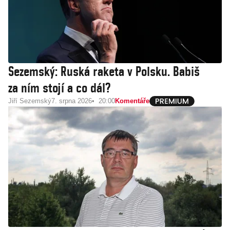
Sezemský: Ruská raketa v Polsku. Babiš
za ním stojí a co dál?
Jiří Sezemský
7. srpna 2026
20:00
Komentáře