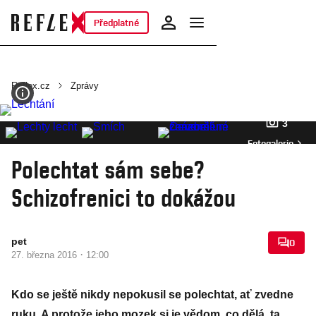
Předplatné
Reflex.cz
Zprávy
3
Fotogalerie
Polechtat sám sebe?
Schizofrenici to dokážou
pet
0
·
27. března 2016
12:00
Kdo se ještě nikdy nepokusil se polechtat, ať zvedne
ruku. A protože jeho mozek si je vědom, co dělá, ta