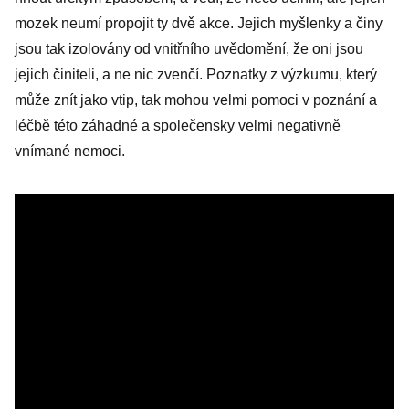
mozek neumí propojit ty dvě akce. Jejich myšlenky a činy
jsou tak izolovány od vnitřního uvědomění, že oni jsou
jejich činiteli, a ne nic zvenčí. Poznatky z výzkumu, který
může znít jako vtip, tak mohou velmi pomoci v poznání a
léčbě této záhadné a společensky velmi negativně
vnímané nemoci.