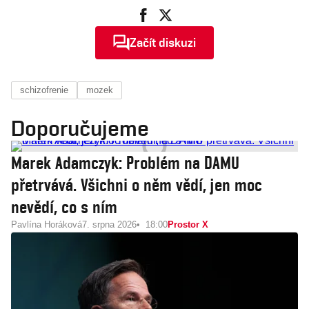
Začít diskuzi
schizofrenie
mozek
Doporučujeme
Marek Adamczyk: Problém na DAMU
přetrvává. Všichni o něm vědí, jen moc
nevědí, co s ním
Pavlína Horáková
7. srpna 2026
18:00
Prostor X