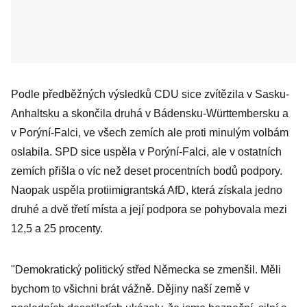
Podle předběžných výsledků CDU sice zvítězila v Sasku-
Anhaltsku a skončila druhá v Bádensku-Württembersku a
v Porýní-Falci, ve všech zemích ale proti minulým volbám
oslabila. SPD sice uspěla v Porýní-Falci, ale v ostatních
zemích přišla o víc než deset procentních bodů podpory.
Naopak uspěla protiimigrantská AfD, která získala jedno
druhé a dvě třetí místa a její podpora se pohybovala mezi
12,5 a 25 procenty.
"Demokratický politický střed Německa se zmenšil. Měli
bychom to všichni brát vážně. Dějiny naší země v