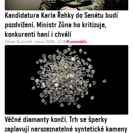
Kandidatura Karla Řehky do Senátu budí
pozdvižení. Ministr Zůna ho kritizuje,
konkurenti haní i chválí
Viliam Buchert
6. srpna 2026
12:00
Komentáře
Věčné diamanty končí. Trh se šperky
zaplavují nerozeznatelné syntetické kameny