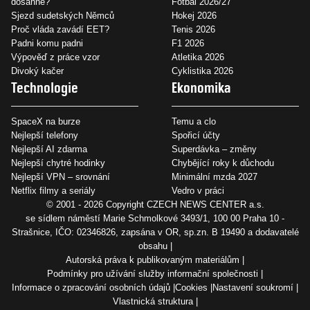
dosáhne?
Fotbal 2026/27
Sjezd sudetských Němců
Hokej 2026
Proč vláda zavádí EET?
Tenis 2026
Padni komu padni
F1 2026
Výpověď z práce vzor
Atletika 2026
Divoký kačer
Cyklistika 2026
Technologie
Ekonomika
SpaceX na burze
Temu a clo
Nejlepší telefony
Spořicí účty
Nejlepší AI zdarma
Superdávka – změny
Nejlepší chytré hodinky
Chybějící roky k důchodu
Nejlepší VPN – srovnání
Minimální mzda 2027
Netflix filmy a seriály
Vedro v práci
© 2001 - 2026 Copyright
CZECH NEWS CENTER a.s.
se sídlem náměstí Marie Schmolkové 3493/1, 100 00 Praha 10 -
Strašnice, IČO: 02346826, zapsána v OR, sp.zn. B 19490 a dodavatelé
obsahu
Autorská práva k publikovaným materiálům
Podmínky pro užívání služby informační společnosti
Informace o zpracování osobních údajů
Cookies
Nastavení soukromí
Vlastnická struktura