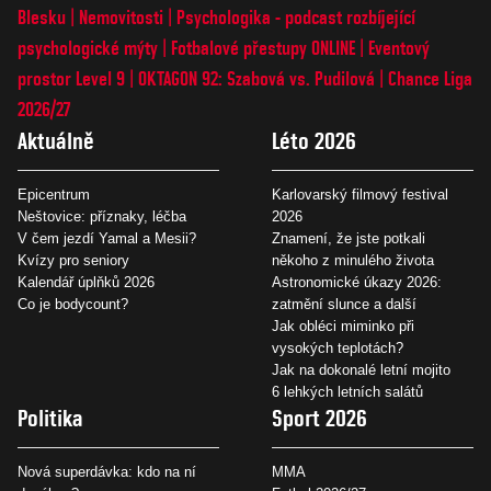
Blesku
Nemovitosti
Psychologika - podcast rozbíjející
psychologické mýty
Fotbalové přestupy ONLINE
Eventový
prostor Level 9
OKTAGON 92: Szabová vs. Pudilová
Chance Liga
2026/27
Aktuálně
Léto 2026
Epicentrum
Karlovarský filmový festival
Neštovice: příznaky, léčba
2026
V čem jezdí Yamal a Mesii?
Znamení, že jste potkali
Kvízy pro seniory
někoho z minulého života
Kalendář úplňků 2026
Astronomické úkazy 2026:
Co je bodycount?
zatmění slunce a další
Jak obléci miminko při
vysokých teplotách?
Jak na dokonalé letní mojito
6 lehkých letních salátů
Politika
Sport 2026
Nová superdávka: kdo na ní
MMA