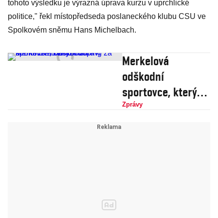
tohoto výsledku je výrazná úprava kurzu v uprchlické
politice," řekl místopředseda poslaneckého klubu CSU ve
Spolkovém sněmu Hans Michelbach.
Merkelová
odškodní
sportovce, kterým
doping za
Zprávy
komunismu zkazil
zdraví