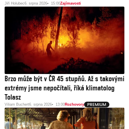
Jiří Holubec
6. srpna 2026
15:00
Zajímavosti
Brzo může být v ČR 45 stupňů. Až s takovými
extrémy jsme nepočítali, říká klimatolog
Tolasz
Viliam Buchert
6. srpna 2026
13:00
Rozhovory