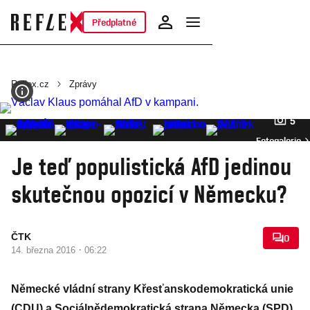
Předplatné
Reflex.cz
Zprávy
5
Fotogalerie
Je teď populistická AfD jedinou
skutečnou opozicí v Německu?
ČTK
0
·
14. března 2016
06:22
Německé vládní strany Křesťanskodemokratická unie
(CDU) a Sociálnědemokratická strana Německa (SPD)