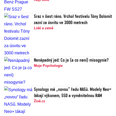
Sraz v šest ráno. Vrchol festivalu Tóny Dolomit
zazní za úsvitu ve 3000 metrech
Lidé a země
Nenápadný jed: Co je (a co není) misogynie?
Moje Psychologie
Synology má „novou“ řadu NASů. Modely Neo+
lákají výkonem, SSD a vyměnitelnou RAM
Živě.cz