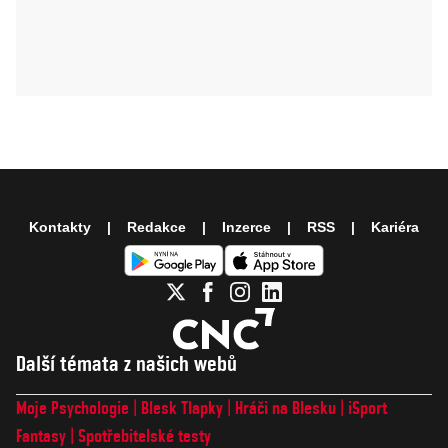
Kontakty
Redakce
Inzerce
RSS
Kariéra
Další témata z našich webů
Moje Psychologie
Blesk Tlapky
Hráči na Blesku
iSport
Fantasy
Spotřebitelské testy