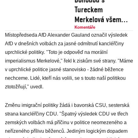
Tureckem
Merkelová všem
vypálila rybník.
Komentáře
Místopředseda AfD Alexander Gauland označil výsledek
Klobouk dolů
AfD v dnešních volbách za jasné odmítnutí kancléřčiny
uprchlické politiky. "Toto je odpověď na morální
imperialismus Merkelové," řekl k ziskům své strany. "Máme
v uprchlické politice jasné stanovisko - žádné běžence
nechceme. Lidé, kteří nás volili, se s touto naší politikou
ztotožňují," uvedl.
Změnu imigrační politiky žádá i bavorská CSU, sesterská
strana kancléřčiny CDU. "Špatný výsledek CDU ve třech
zemských volbách má příčinu v politice neomezeného a
neřízeného přílivu běženců. Jediným logickým dopadem