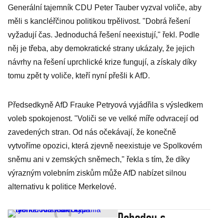
Generální tajemník CDU Peter Tauber vyzval voliče, aby
měli s kancléřčinou politikou trpělivost. "Dobrá řešení
vyžadují čas. Jednoduchá řešení neexistují," řekl. Podle
něj je třeba, aby demokratické strany ukázaly, že jejich
návrhy na řešení uprchlické krize fungují, a získaly díky
tomu zpět ty voliče, kteří nyní přešli k AfD.
Předsedkyně AfD Frauke Petryová vyjádřila s výsledkem
voleb spokojenost. "Voliči se ve velké míře odvracejí od
zavedených stran. Od nás očekávají, že konečně
vytvoříme opozici, která zjevně neexistuje ve Spolkovém
sněmu ani v zemských sněmech," řekla s tím, že díky
výrazným volebním ziskům může AfD nabízet silnou
alternativu k politice Merkelové.
Dohodou s