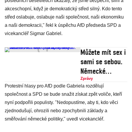
posledních desetiletích ukázaly, že jsme bezpeční, silní a
akceschopní, když je demokratický střed silný. Kdo tento
střed oslabuje, oslabuje naši společnost, naši ekonomiku
a naši demokracii," řekl k úspěchu AfD předseda SPD a
vicekancléř Sigmar Gabriel.
Můžete mít sex i
sami se sebou.
Německé
ministerstvo
Zprávy
Protestní hlasy pro AfD podle Gabriela rozdělují
spustilo
společnost a SPD se bude snažit získat zpět voliče, kteří
vzdělávací web
nyní podpořili populisty. "Nedopustíme, aby ti, kdo věci
pro uprchlíky
zjednodušují, ohrozili nebo zpochybnili základy a
směřování německé politiky," uvedl vicekancléř.