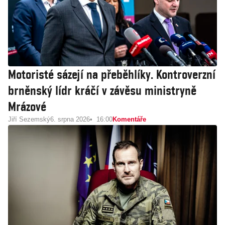
Motoristé sázejí na přeběhlíky. Kontroverzní
brněnský lídr kráčí v závěsu ministryně
Mrázové
Jiří Sezemský
6. srpna 2026
16:00
Komentáře