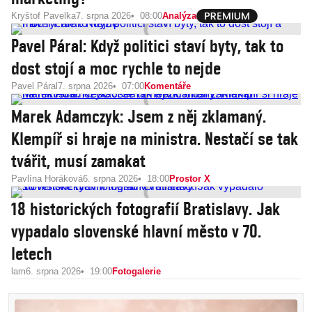
Kryštof Pavelka
7. srpna 2026
08:00
Analýza
Pavel Páral: Když politici staví byty, tak to
dost stojí a moc rychle to nejde
Pavel Páral
7. srpna 2026
07:00
Komentáře
Marek Adamczyk: Jsem z něj zklamaný.
Klempíř si hraje na ministra. Nestačí se tak
tvářit, musí zamakat
Pavlína Horáková
6. srpna 2026
18:00
Prostor X
18 historických fotografií Bratislavy. Jak
vypadalo slovenské hlavní město v 70.
letech
lam
6. srpna 2026
19:00
Fotogalerie