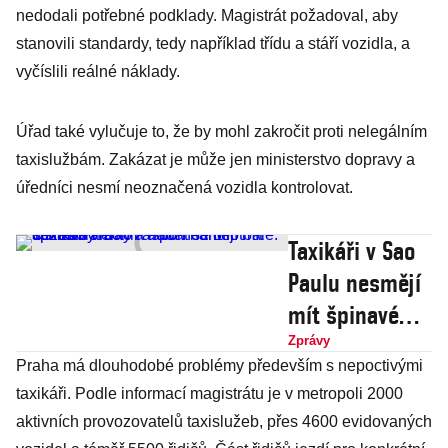
nedodali potřebné podklady. Magistrát požadoval, aby
stanovili standardy, tedy například třídu a stáří vozidla, a
vyčíslili reálné náklady.
Úřad také vylučuje to, že by mohl zakročit proti nelegálním
taxislužbám. Zakázat je může jen ministerstvo dopravy a
úředníci nesmí neoznačená vozidla kontrolovat.
Taxikáři v Sao
Paulu nesmějí
mít špinavé
nehty a hádat
Zprávy
Praha má dlouhodobé problémy především s nepoctivými
se o fotbale. U
taxikáři. Podle informací magistrátu je v metropoli 2000
nás by mohli
aktivních provozovatelů taxislužeb, přes 4600 evidovaných
aspoň nařídit