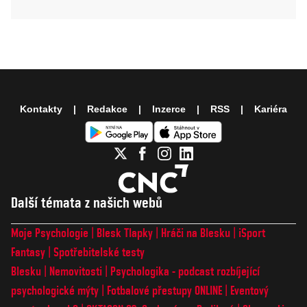
Kontakty
Redakce
Inzerce
RSS
Kariéra
Další témata z našich webů
Moje Psychologie
Blesk Tlapky
Hráči na Blesku
iSport
Fantasy
Spotřebitelské testy
Blesku
Nemovitosti
Psychologika - podcast rozbíjející
psychologické mýty
Fotbalové přestupy ONLINE
Eventový