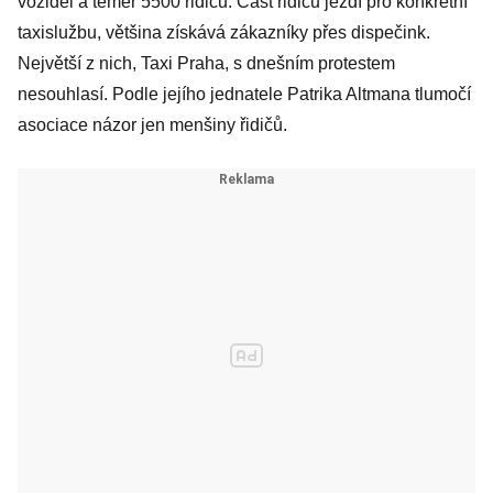
vozidel a téměř 5500 řidičů. Část řidičů jezdí pro konkrétní
dezodorant
taxislužbu, většina získává zákazníky přes dispečink.
Největší z nich, Taxi Praha, s dnešním protestem
nesouhlasí. Podle jejího jednatele Patrika Altmana tlumočí
asociace názor jen menšiny řidičů.