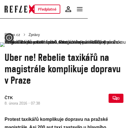
Předplatné
Reflex.cz
Zprávy
Uber ne! Rebelie taxikářů na
magistrále komplikuje dopravu
v Praze
ČTK
0
·
8. února 2016
07:38
Protest taxikářů komplikuje dopravu na pražské
magistrále. Asi 200 aut taxi zastavilo u hlavního