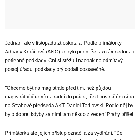
Jednání ale v listopadu ztroskotala. Podle primátorky
Adriany Krnáčové (ANO) to bylo proto, že taxikáři nedodali
potřebné podklady. Oni si stěžují naopak na odmítavý
postoj úřadu, podklady prý dodali dostatečné.
"Chceme být na magistrále před tím, než půjdou
magistrátní úředníci a radní do práce," řekl novinářům ráno
na Strahově předseda AKT Daniel Tarljovski. Podle něj by
bylo dobré, kdyby za nimi tam někdo z vedení Prahy přišel.
Primátorka ale jejich přístup označila za vydírání. "Se