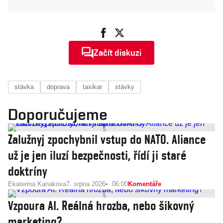
Začít diskuzi
stávka
doprava
taxikar
stávky
Doporučujeme
Zalužnyj zpochybnil vstup do NATO. Aliance
už je jen iluzí bezpečnosti, řídí ji staré
doktríny
Ekaterina Kanakova
7. srpna 2026
06:00
Komentáře
Vzpoura AI. Reálná hrozba, nebo šikovný
marketing?