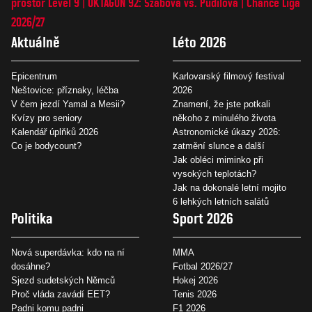
prostor Level 9
OKTAGON 92: Szabová vs. Pudilová
Chance Liga
2026/27
Aktuálně
Léto 2026
Epicentrum
Karlovarský filmový festival
Neštovice: příznaky, léčba
2026
V čem jezdí Yamal a Mesii?
Znamení, že jste potkali
Kvízy pro seniory
někoho z minulého života
Kalendář úplňků 2026
Astronomické úkazy 2026:
Co je bodycount?
zatmění slunce a další
Jak obléci miminko při
vysokých teplotách?
Jak na dokonalé letní mojito
6 lehkých letních salátů
Politika
Sport 2026
Nová superdávka: kdo na ní
MMA
dosáhne?
Fotbal 2026/27
Sjezd sudetských Němců
Hokej 2026
Proč vláda zavádí EET?
Tenis 2026
Padni komu padni
F1 2026