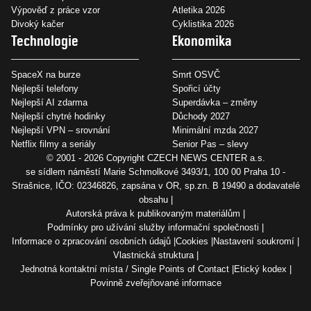
Výpověď z práce vzor
Atletika 2026
Divoký kačer
Cyklistika 2026
Technologie
Ekonomika
SpaceX na burze
Smrt OSVČ
Nejlepší telefony
Spořicí účty
Nejlepší AI zdarma
Superdávka – změny
Nejlepší chytré hodinky
Důchody 2027
Nejlepší VPN – srovnání
Minimální mzda 2027
Netflix filmy a seriály
Senior Pas – slevy
© 2001 - 2026 Copyright
CZECH NEWS CENTER a.s.
se sídlem náměstí Marie Schmolkové 3493/1, 100 00 Praha 10 -
Strašnice, IČO: 02346826, zapsána v OR, sp.zn. B 19490 a dodavatelé
obsahu
Autorská práva k publikovaným materiálům
Podmínky pro užívání služby informační společnosti
Informace o zpracování osobních údajů
Cookies
Nastavení soukromí
Vlastnická struktura
Jednotná kontaktní místa / Single Points of Contact
Etický kodex
Povinně zveřejňované informace