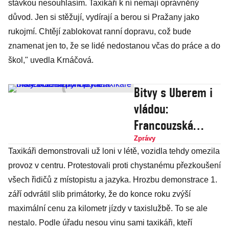
stávkou nesouhlasím. Taxikáři k ní nemají oprávněný
důvod. Jen si stěžují, vydírají a berou si Pražany jako
rukojmí. Chtějí zablokovat ranní dopravu, což bude
znamenat jen to, že se lidé nedostanou včas do práce a do
škol," uvedla Krnáčová.
Bitvy s Uberem i
vládou:
Francouzská
policie na
Zprávy
Taxikáři demonstrovali už loni v létě, vozidla tehdy omezila
taxikáře musela
provoz v centru. Protestovali proti chystanému přezkoušení
se slzným plynem
všech řidičů z místopistu a jazyka. Hrozbu demonstrace 1.
září odvrátil slib primátorky, že do konce roku zvýší
maximální cenu za kilometr jízdy v taxislužbě. To se ale
nestalo. Podle úřadu nesou vinu sami taxikáři, kteří