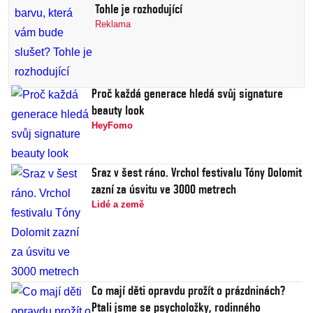
Tohle je rozhodující
Reklama
Proč každá generace hledá svůj signature
beauty look
HeyFomo
Sraz v šest ráno. Vrchol festivalu Tóny Dolomit
zazní za úsvitu ve 3000 metrech
Lidé a země
Co mají děti opravdu prožít o prázdninách?
Ptali jsme se psycholožky, rodinného