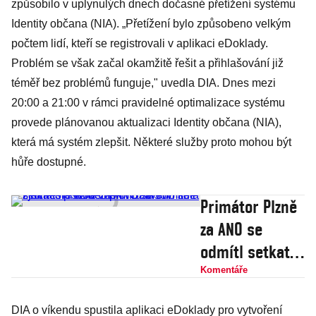
způsobilo v uplynulých dnech dočasné přetížení systému
Identity občana (NIA). „Přetížení bylo způsobeno velkým
počtem lidí, kteří se registrovali v aplikaci eDoklady.
Problém se však začal okamžitě řešit a přihlašování již
téměř bez problémů funguje," uvedla DIA. Dnes mezi
20:00 a 21:00 v rámci pravidelné optimalizace systému
provede plánovanou aktualizaci Identity občana (NIA),
která má systém zlepšit. Některé služby proto mohou být
hůře dostupné.
Primátor Plzně
za ANO se
odmítl setkat s
prezidentem.
Komentáře
Babišovi lidé
DIA o víkendu spustila aplikaci eDoklady pro vytvoření