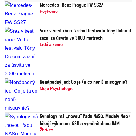
Mercedes- Benz Prague FW SS27
HeyFomo
Sraz v šest ráno. Vrchol festivalu Tóny Dolomit
zazní za úsvitu ve 3000 metrech
Lidé a země
Nenápadný jed: Co je (a co není) misogynie?
Moje Psychologie
Synology má „novou“ řadu NASů. Modely Neo+
lákají výkonem, SSD a vyměnitelnou RAM
Živě.cz