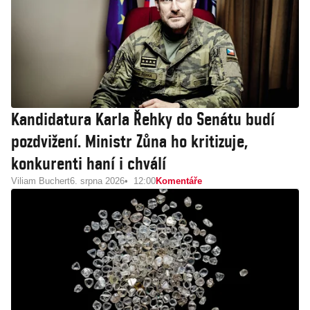
Kandidatura Karla Řehky do Senátu budí
pozdvižení. Ministr Zůna ho kritizuje,
konkurenti haní i chválí
Viliam Buchert
6. srpna 2026
12:00
Komentáře