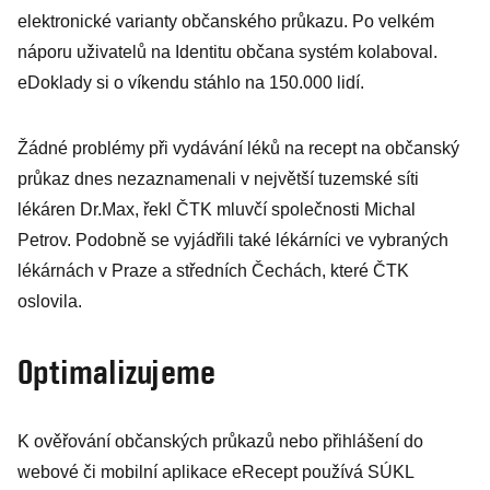
zjevně
elektronické varianty občanského průkazu. Po velkém
neskousli
náporu uživatelů na Identitu občana systém kolaboval.
prohru svého
eDoklady si o víkendu stáhlo na 150.000 lidí.
šéfa
Žádné problémy při vydávání léků na recept na občanský
průkaz dnes nezaznamenali v největší tuzemské síti
lékáren Dr.Max, řekl ČTK mluvčí společnosti Michal
Petrov. Podobně se vyjádřili také lékárníci ve vybraných
lékárnách v Praze a středních Čechách, které ČTK
oslovila.
Optimalizujeme
K ověřování občanských průkazů nebo přihlášení do
webové či mobilní aplikace eRecept používá SÚKL