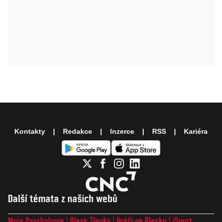
Kontakty
Redakce
Inzerce
RSS
Kariéra
Další témata z našich webů
Moje Psychologie
Blesk Tlapky
Hráči na Blesku
iSport