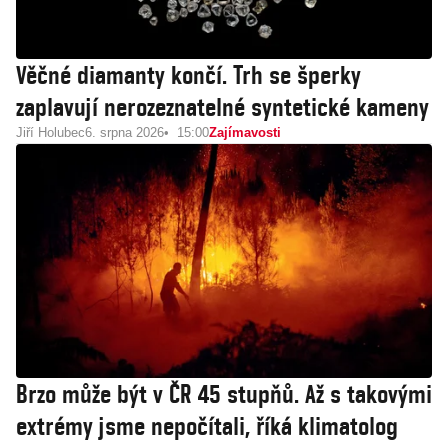
Věčné diamanty končí. Trh se šperky
zaplavují nerozeznatelné syntetické kameny
Jiří Holubec
6. srpna 2026
15:00
Zajímavosti
Brzo může být v ČR 45 stupňů. Až s takovými
extrémy jsme nepočítali, říká klimatolog