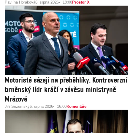
Pavlína Horáková
6. srpna 2026
18:00
Prostor X
Motoristé sázejí na přeběhlíky. Kontroverzní
brněnský lídr kráčí v závěsu ministryně
Mrázové
Jiří Sezemský
6. srpna 2026
16:00
Komentáře