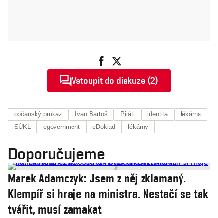
Vstoupit do diskuze (2)
občanský průkaz
Ivan Bartoš
Piráti
identita
lékárna
SÚKL
egovernment
eDoklad
lékárny
Doporučujeme
Marek Adamczyk: Jsem z něj zklamaný.
Klempíř si hraje na ministra. Nestačí se tak
tvářit, musí zamakat