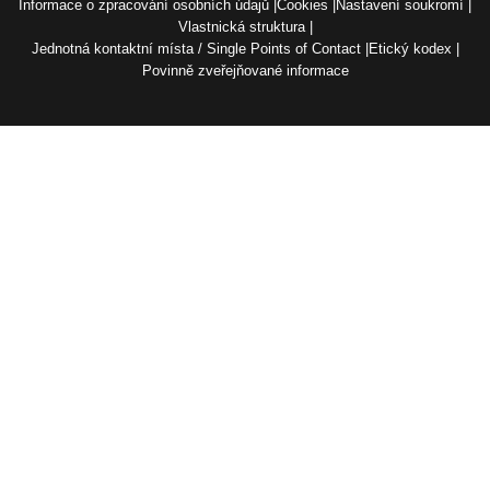
Informace o zpracování osobních údajů
Cookies
Nastavení soukromí
Vlastnická struktura
Jednotná kontaktní místa / Single Points of Contact
Etický kodex
Povinně zveřejňované informace