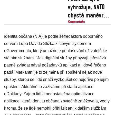
vyhrožuje, NATO
chystá manévry a
domácí mírové
Komentáře
hnutí sílí. Nebo
Identita občana (NIA) je podle šéfredaktora odborného
šílí?
serveru Lupa Davida Slížka klíčovým systémem
eGovernmentu, který umožňuje přihlašování uživatelů ke
státním službám. "Jak digitální služby přibývají, přestává
patrně zvládat nával požadavků aplikací a lidově řečeno
padá. Markantní je to zejména při spuštění nějak nové
služby, kterou se lidé snaží vyzkoušet co nejdříve po jejím
spuštění. Aktuálně to zažíváme při startu aplikace
eDoklady. Zájem lidí a nedostatečná optimalizace
aplikace, která Identitu občana zbytečně zatěžovala, vedly
k tomu, že se lidé nemohli přihlásit ani k dalším službám