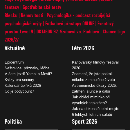
Fantasy
Spotřebitelské testy
Blesku
Nemovitosti
Psychologika - podcast rozbíjející
psychologické mýty
Fotbalové přestupy ONLINE
Eventový
prostor Level 9
OKTAGON 92: Szabová vs. Pudilová
Chance Liga
2026/27
Aktuálně
Léto 2026
Epicentrum
Karlovarský filmový festival
Neštovice: příznaky, léčba
2026
V čem jezdí Yamal a Mesii?
Znamení, že jste potkali
Kvízy pro seniory
někoho z minulého života
Kalendář úplňků 2026
Astronomické úkazy 2026:
Co je bodycount?
zatmění slunce a další
Jak obléci miminko při
vysokých teplotách?
Jak na dokonalé letní mojito
6 lehkých letních salátů
Politika
Sport 2026