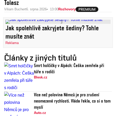
Tolasz
Viliam Buchert
6. srpna 2026
13:00
Rozhovory
Jak spolehlivě zakryjete šediny? Tohle
musíte znát
Reklama
Články z jiných titulů
Smrt holčičky v Alpách: Češka zemřela při
túře s rodiči
Blesk.cz
Více než polovina Němců je pro zrušení
neomezené rychlosti. Vláda řekla, co si o tom
myslí
Auto.cz