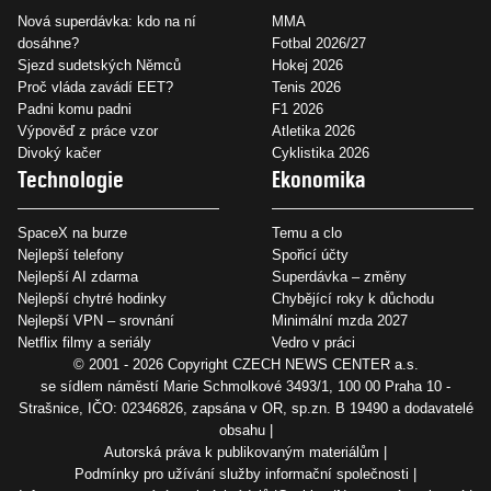
Nová superdávka: kdo na ní
MMA
dosáhne?
Fotbal 2026/27
Sjezd sudetských Němců
Hokej 2026
Proč vláda zavádí EET?
Tenis 2026
Padni komu padni
F1 2026
Výpověď z práce vzor
Atletika 2026
Divoký kačer
Cyklistika 2026
Technologie
Ekonomika
SpaceX na burze
Temu a clo
Nejlepší telefony
Spořicí účty
Nejlepší AI zdarma
Superdávka – změny
Nejlepší chytré hodinky
Chybějící roky k důchodu
Nejlepší VPN – srovnání
Minimální mzda 2027
Netflix filmy a seriály
Vedro v práci
© 2001 - 2026 Copyright
CZECH NEWS CENTER a.s.
se sídlem náměstí Marie Schmolkové 3493/1, 100 00 Praha 10 -
Strašnice, IČO: 02346826, zapsána v OR, sp.zn. B 19490 a dodavatelé
obsahu
Autorská práva k publikovaným materiálům
Podmínky pro užívání služby informační společnosti