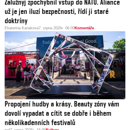
Zalužnyj zpochybnil vstup do NATO. Aliance
už je jen iluzí bezpečnosti, řídí ji staré
doktríny
Ekaterina Kanakova
7. srpna 2026
06:00
Komentáře
Propojení hudby a krásy. Beauty zóny vám
dovolí vypadat a cítit se dobře i během
několikadenních festivalů
red
7. srpna 2026
16:00
Kultura