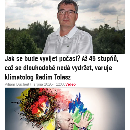
Jak se bude vyvíjet počasí? Až 45 stupňů,
což se dlouhodobě nedá vydržet, varuje
klimatolog Radim Tolasz
Viliam Buchert
7. srpna 2026
12:00
Video