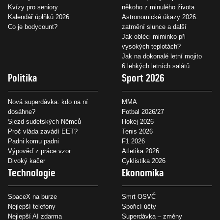
Kvízy pro seniory
někoho z minulého života
Kalendář úplňků 2026
Astronomické úkazy 2026:
Co je bodycount?
zatmění slunce a další
Jak obléci miminko při
vysokých teplotách?
Jak na dokonalé letní mojito
6 lehkých letních salátů
Politika
Sport 2026
Nová superdávka: kdo na ní
MMA
dosáhne?
Fotbal 2026/27
Sjezd sudetských Němců
Hokej 2026
Proč vláda zavádí EET?
Tenis 2026
Padni komu padni
F1 2026
Výpověď z práce vzor
Atletika 2026
Divoký kačer
Cyklistika 2026
Technologie
Ekonomika
SpaceX na burze
Smrt OSVČ
Nejlepší telefony
Spořicí účty
Nejlepší AI zdarma
Superdávka – změny