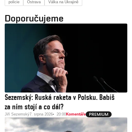
policie
Ostrava
Válka na Ukrajině
Doporučujeme
Sezemský: Ruská raketa v Polsku. Babiš
za ním stojí a co dál?
Jiří Sezemský
7. srpna 2026
20:00
Komentáře