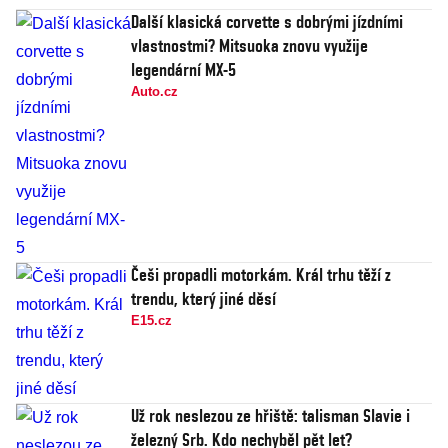
Další klasická corvette s dobrými jízdními
vlastnostmi? Mitsuoka znovu využije
legendární MX-5
Auto.cz
Češi propadli motorkám. Král trhu těží z
trendu, který jiné děsí
E15.cz
Už rok neslezou ze hřiště: talisman Slavie i
železný Srb. Kdo nechyběl pět let?