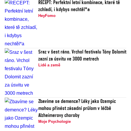
RECEPT: Perfektní letní kombinace, které tě
zchladí, i kdybys nechtěl*a
HeyFomo
Sraz v šest ráno. Vrchol festivalu Tóny Dolomit
zazní za úsvitu ve 3000 metrech
Lidé a země
Zbavíme se demence? Léky jako Ozempic
mohou přinést zásadní průlom v léčbě
Alzheimerovy choroby
Moje Psychologie