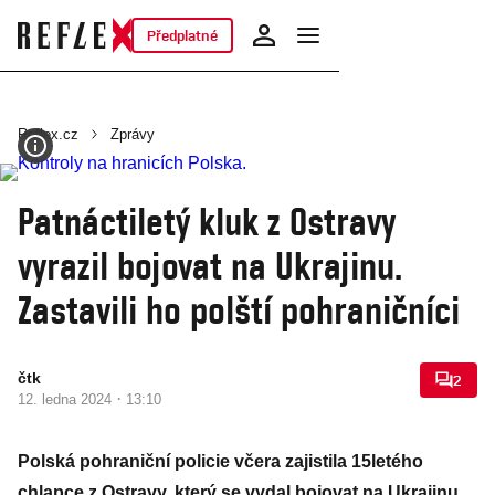
Předplatné
Reflex.cz
Zprávy
Patnáctiletý kluk z Ostravy
vyrazil bojovat na Ukrajinu.
Zastavili ho polští pohraničníci
čtk
2
·
12. ledna 2024
13:10
Polská pohraniční policie včera zajistila 15letého
chlapce z Ostravy, který se vydal bojovat na Ukrajinu.