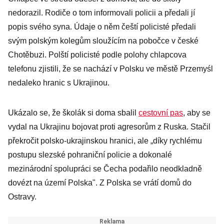
nedorazil. Rodiče o tom informovali policii a předali jí
popis svého syna. Údaje o něm čeští policisté předali
svým polským kolegům sloužícím na pobočce v české
Chotěbuzi. Polští policisté podle polohy chlapcova
telefonu zjistili, že se nachází v Polsku ve městě Przemyśl
nedaleko hranic s Ukrajinou.
Ukázalo se, že školák si doma sbalil
cestovní pas
, aby se
vydal na Ukrajinu bojovat proti agresorům z Ruska. Stačil
překročit polsko-ukrajinskou hranici, ale „díky rychlému
postupu slezské pohraniční policie a dokonalé
mezinárodní spolupráci se Čecha podařilo neodkladně
dovézt na území Polska". Z Polska se vrátí domů do
Ostravy.