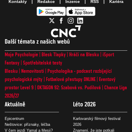
Kontakty
Redakce
Inzerce
RSS
Kariéra
Další témata z našich webů
Moje Psychologie
Blesk Tlapky
Hráči na Blesku
iSport
Fantasy
Spotřebitelské testy
Blesku
Nemovitosti
Psychologika - podcast rozbíjející
psychologické mýty
Fotbalové přestupy ONLINE
Eventový
prostor Level 9
OKTAGON 92: Szabová vs. Pudilová
Chance Liga
2026/27
Aktuálně
Léto 2026
Epicentrum
Karlovarský filmový festival
Neštovice: příznaky, léčba
2026
V čem jezdí Yamal a Mesii?
Znamení, že jste potkali