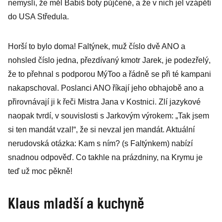
nemyslí, že měl Babiš boty půjčené, a že v nich jel vzápětí
do USA Středula.
Horší to bylo doma! Faltýnek, muž číslo dvě ANO a
nohsled číslo jedna, přezdívaný kmotr Jarek, je podezřelý,
že to přehnal s podporou MýToo a řádně se při té kampani
nakapschoval. Poslanci ANO říkají jeho obhajobě ano a
přirovnávají ji k řeči Mistra Jana v Kostnici. Zlí jazykové
naopak tvrdí, v souvislosti s Jarkovým výrokem: „Tak jsem
si ten mandát vzal!“, že si nevzal jen mandát. Aktuální
nerudovská otázka: Kam s ním? (s Faltýnkem) nabízí
snadnou odpověď. Co takhle na prázdniny, na Krymu je
teď už moc pěkně!
Klaus mladší a kuchyně