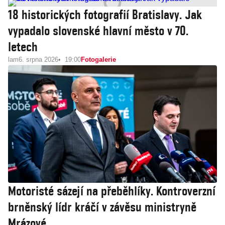
18 historických fotografií Bratislavy. Jak
vypadalo slovenské hlavní město v 70.
letech
lam
6. srpna 2026
19:00
Fotogalerie
Motoristé sázejí na přeběhlíky. Kontroverzní
brněnský lídr kráčí v závěsu ministryně
Mrázové