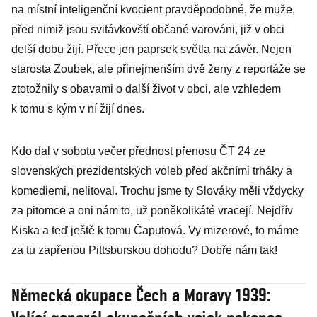
na místní inteligenční kvocient pravděpodobné, že muže,
před nimiž jsou svitávkovští občané varováni, již v obci
delší dobu žijí. Přece jen paprsek světla na závěr. Nejen
starosta Zoubek, ale přinejmenším dvě ženy z reportáže se
ztotožnily s obavami o další život v obci, ale vzhledem
k tomu s kým v ní žijí dnes.
Kdo dal v sobotu večer přednost přenosu ČT 24 ze
slovenských prezidentských voleb před akčními trháky a
komediemi, nelitoval. Trochu jsme ty Slováky měli vždycky
za pitomce a oni nám to, už poněkolikáté vracejí. Nejdřív
Kiska a teď ještě k tomu Čaputová. Vy mizerové, to máme
za tu zapřenou Pittsburskou dohodu? Dobře nám tak!
Německá okupace Čech a Moravy 1939: