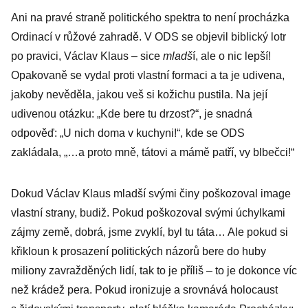
Ani na pravé straně politického spektra to není procházka
Ordinací v růžové zahradě. V ODS se objevil biblický lotr
po pravici, Václav Klaus – sice
mladš
í, ale o nic lepší!
Opakovaně se vydal proti vlastní formaci a ta je udivena,
jakoby nevěděla, jakou veš si kožichu pustila. Na její
udivenou otázku: „Kde bere tu drzost?“, je snadná
odpověď: „U nich doma v kuchyni!“, kde se ODS
zakládala, „…a proto mně, tátovi a mámě patří, vy blbečci!“
Dokud Václav Klaus mladší svými činy poškozoval image
vlastní strany, budiž. Pokud poškozoval svými úchylkami
zájmy země, dobrá, jsme zvyklí, byl tu táta… Ale pokud si
křikloun k prosazení politických názorů bere do huby
miliony zavražděných lidí, tak to je příliš – to je dokonce víc
než krádež pera. Pokud ironizuje a srovnává holocaust