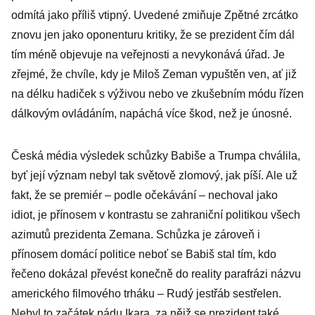
odmítá jako příliš vtipný. Uvedené zmiňuje Zpětné zrcátko
znovu jen jako oponenturu kritiky, že se prezident čím dál
tím méně objevuje na veřejnosti a nevykonává úřad. Je
zřejmé, že chvíle, kdy je Miloš Zeman vypuštěn ven, ať již
na délku hadiček s výživou nebo ve zkušebním módu řízen
dálkovým ovládáním, napáchá více škod, než je únosné.
Česká média výsledek schůzky Babiše a Trumpa chválila,
byť její význam nebyl tak světově zlomový, jak píší. Ale už
fakt, že se premiér – podle očekávání – nechoval jako
idiot, je přínosem v kontrastu se zahraniční politikou všech
azimutů prezidenta Zemana. Schůzka je zároveň i
přínosem domácí politice neboť se Babiš stal tím, kdo
řečeno dokázal převést konečně do reality parafrázi názvu
amerického filmového trháku – Rudý jestřáb sestřelen.
Nebyl to začátek pádu Ikara, za nějž se prezident také