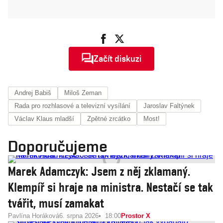
Začít diskuzi
Andrej Babiš
Miloš Zeman
Rada pro rozhlasové a televizní vysílání
Jaroslav Faltýnek
Václav Klaus mladší
Zpětné zrcátko
Most!
Doporučujeme
Marek Adamczyk: Jsem z něj zklamaný.
Klempíř si hraje na ministra. Nestačí se tak
tvářit, musí zamakat
Pavlína Horáková
6. srpna 2026
18:00
Prostor X