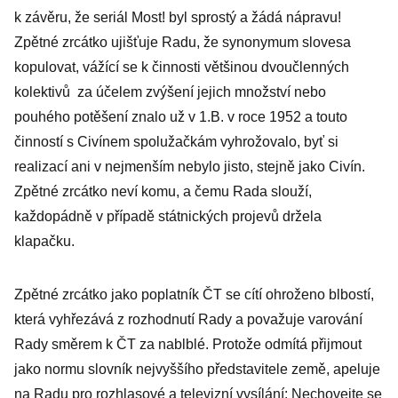
k závěru, že seriál Most! byl sprostý a žádá nápravu!
Zpětné zrcátko ujišťuje Radu, že synonymum slovesa
kopulovat, vážící se k činnosti většinou dvoučlenných
kolektivů za účelem zvýšení jejich množství nebo
pouhého potěšení znalo už v 1.B. v roce 1952 a touto
činností s Civínem spolužačkám vyhrožovalo, byť si
realizací ani v nejmenším nebylo jisto, stejně jako Civín.
Zpětné zrcátko neví komu, a čemu Rada slouží,
každopádně v případě státnických projevů držela
klapačku.
Zpětné zrcátko jako poplatník ČT se cítí ohroženo blbostí,
která vyhřezává z rozhodnutí Rady a považuje varování
Rady směrem k ČT za nablblé. Protože odmítá přijmout
jako normu slovník nejvyššího představitele země, apeluje
na Radu pro rozhlasové a televizní vysílání: Nechovejte se