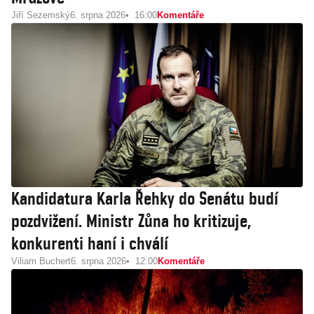
Jiří Sezemský
6. srpna 2026
16:00
Komentáře
Kandidatura Karla Řehky do Senátu budí
pozdvižení. Ministr Zůna ho kritizuje,
konkurenti haní i chválí
Viliam Buchert
6. srpna 2026
12:00
Komentáře