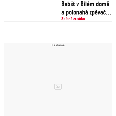
Babiš v Bílém domě
a polonahá zpěvačka
v Riu
Zpětné zrcátko