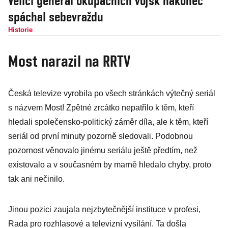
Velící generál okupačních vojsk nakonec
spáchal sebevraždu
Historie
Most narazil na RRTV
Česká televize vyrobila po všech stránkách výtečný seriál
s názvem Most! Zpětné zrcátko nepatřilo k těm, kteří
hledali společensko-politický záměr díla, ale k těm, kteří
seriál od první minuty pozorně sledovali. Podobnou
pozornost věnovalo jinému seriálu ještě předtím, než
existovalo a v současném by marně hledalo chyby, proto
tak ani nečinilo.
Jinou pozici zaujala nejzbytečnější instituce v profesi,
Rada pro rozhlasové a televizní vysílání. Ta došla