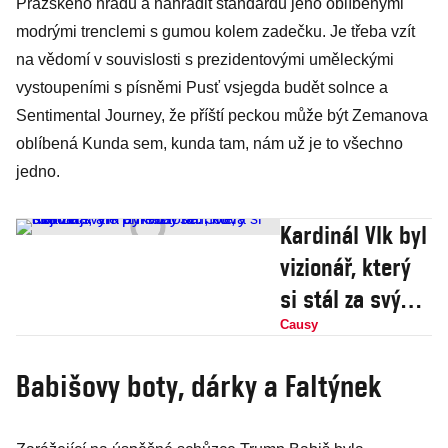
Pražského hradu a nahradit standardu jeho oblíbenými
modrými trenclemi s gumou kolem zadečku. Je třeba vzít
na vědomí v souvislosti s prezidentovými uměleckými
vystoupeními s písněmi Pusť vsjegda budět solnce a
Sentimental Journey, že příští peckou může být Zemanova
oblíbená Kunda sem, kunda tam, nám už je to všechno
jedno.
Kardinál Vlk byl
vizionář, který
si stál za svým
a nebál se.
Causy
Slova dojímají,
Babišovy boty, dárky a Faltýnek
ale příklady
táhnou, říkával