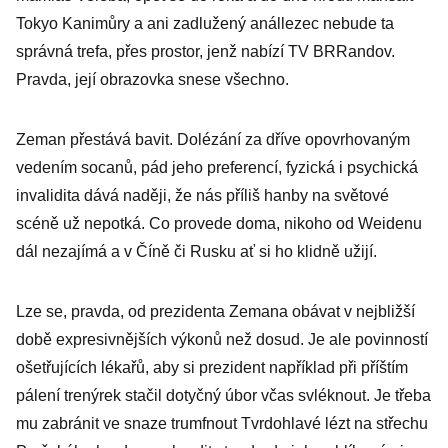
Tokyo Kanimůry a ani zadlužený anállezec nebude ta
správná trefa, přes prostor, jenž nabízí TV BRRandov.
Pravda, její obrazovka snese všechno.
Zeman přestává bavit. Dolézání za dříve opovrhovaným
vedením socanů, pád jeho preferencí, fyzická i psychická
invalidita dává naději, že nás příliš hanby na světové
scéně už nepotká. Co provede doma, nikoho od Weidenu
dál nezajímá a v Číně či Rusku ať si ho klidně užijí.
Lze se, pravda, od prezidenta Zemana obávat v nejbližší
době expresivnějších výkonů než dosud. Je ale povinností
ošetřujících lékařů, aby si prezident například při příštím
pálení trenýrek stačil dotyčný úbor včas svléknout. Je třeba
mu zabránit ve snaze trumfnout Tvrdohlavé lézt na střechu