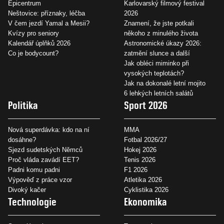
Epicentrum
Karlovarský filmový festival
Neštovice: příznaky, léčba
2026
V čem jezdí Yamal a Mesii?
Znamení, že jste potkali
Kvízy pro seniory
někoho z minulého života
Kalendář úplňků 2026
Astronomické úkazy 2026:
Co je bodycount?
zatmění slunce a další
Jak obléci miminko při
vysokých teplotách?
Jak na dokonalé letní mojito
6 lehkých letních salátů
Politika
Sport 2026
Nová superdávka: kdo na ní
MMA
dosáhne?
Fotbal 2026/27
Sjezd sudetských Němců
Hokej 2026
Proč vláda zavádí EET?
Tenis 2026
Padni komu padni
F1 2026
Výpověď z práce vzor
Atletika 2026
Divoký kačer
Cyklistika 2026
Technologie
Ekonomika