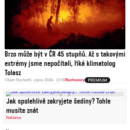
Brzo může být v ČR 45 stupňů. Až s takovými
extrémy jsme nepočítali, říká klimatolog
Tolasz
Viliam Buchert
6. srpna 2026
13:00
Rozhovory
Jak spolehlivě zakryjete šediny? Tohle
musíte znát
Reklama