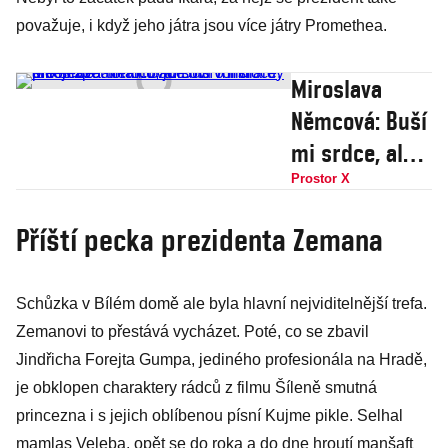
považuje, i když jeho játra jsou více játry Promethea.
Miroslava
Němcová: Buší
mi srdce, ale
nevzdám to.
Prostor X
Babišovi voliči
Příští pecka prezidenta Zemana
chtějí zpět
totalitu, jde
Schůzka v Bílém domě ale byla hlavní nejviditelnější trefa.
mu o miliardy
Zemanovi to přestává vycházet. Poté, co se zbavil
pro sebe
Jindřicha Forejta Gumpa, jediného profesionála na Hradě,
je obklopen charaktery rádců z filmu Šíleně smutná
princezna i s jejich oblíbenou písní Kujme pikle. Selhal
mamlas Veleba, opět se do roka a do dne hroutí manšaft