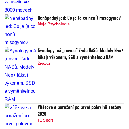
Nenápadný jed: Co je (a co není) misogynie?
Moje Psychologie
Synology má „novou“ řadu NASů. Modely Neo+
lákají výkonem, SSD a vyměnitelnou RAM
Živě.cz
Vítězové a poražení po první polovině sezóny
2026
F1 Sport