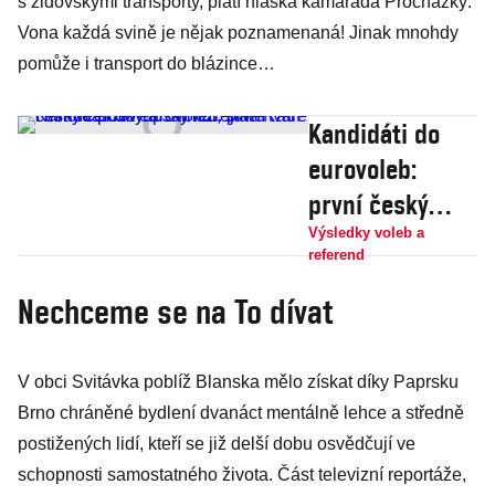
s židovskými transporty, platí hláška kamaráda Procházky:
Vona každá svině je nějak poznamenaná! Jinak mnohdy
pomůže i transport do blázince…
Kandidáti do
eurovoleb:
první český
celoevropský
Výsledky voleb a
referend
lídr, staré tváře
Nechceme se na To dívat
i mladé pušky a
samozřejmě
Rath
V obci Svitávka poblíž Blanska mělo získat díky Paprsku
Brno chráněné bydlení dvanáct mentálně lehce a středně
postižených lidí, kteří se již delší dobu osvědčují ve
schopnosti samostatného života. Část televizní reportáže,