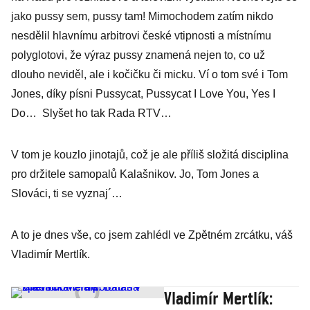
jako pussy sem, pussy tam! Mimochodem zatím nikdo
nesdělil hlavnímu arbitrovi české vtipnosti a místnímu
polyglotovi, že výraz pussy znamená nejen to, co už
dlouho neviděl, ale i kočičku či micku. Ví o tom své i Tom
Jones, díky písni Pussycat, Pussycat I Love You, Yes I
Do… Slyšet ho tak Rada RTV…
V tom je kouzlo jinotajů, což je ale příliš složitá disciplina
pro držitele samopalů Kalašnikov. Jo, Tom Jones a
Slováci, ti se vyznaj´…
A to je dnes vše, co jsem zahlédl ve Zpětném zrcátku, váš
Vladimír Mertlík.
Vladimír Mertlík: