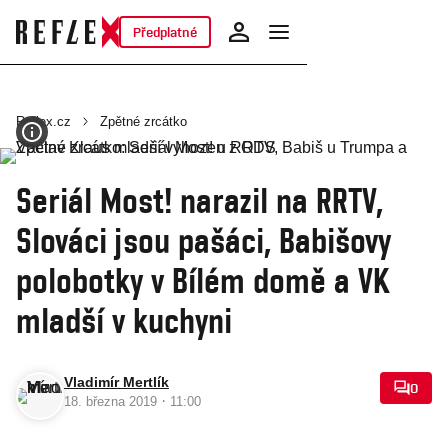
Předplatné
Reflex.cz
Zpětné zrcátko
Seriál Most! narazil na RRTV,
Slováci jsou pašáci, Babišovy
polobotky v Bílém domě a VK
mladší v kuchyni
Vladimír Mertlík
0
·
18. března 2019
11:00