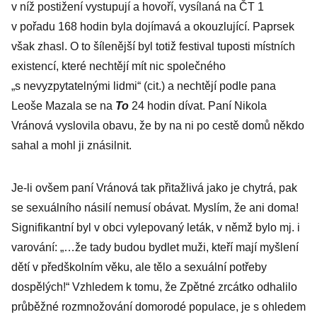
v níž postižení vystupují a hovoří, vysílaná na ČT 1
v pořadu 168 hodin byla dojímavá a okouzlující. Paprsek
však zhasl. O to šílenější byl totiž festival tuposti místních
existencí, které nechtějí mít nic společného
„s nevyzpytatelnými lidmi“ (cit.) a nechtějí podle pana
Leoše Mazala se na
To
24 hodin dívat. Paní Nikola
Vránová vyslovila obavu, že by na ni po cestě domů někdo
sahal a mohl ji znásilnit.
Je-li ovšem paní Vránová tak přitažlivá jako je chytrá, pak
se sexuálního násilí nemusí obávat. Myslím, že ani doma!
Signifikantní byl v obci vylepovaný leták, v němž bylo mj. i
varování: „…že tady budou bydlet muži, kteří mají myšlení
dětí v předškolním věku, ale tělo a sexuální potřeby
dospělých!“ Vzhledem k tomu, že Zpětné zrcátko odhalilo
průběžné rozmnožování domorodé populace, je s ohledem