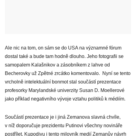
Ale nic na tom, on sám se do USA na významné fórum
dostal také a bude tam hodně dlouho. Jeho fotografii se
samopalem Kalašnikov a zásobníkem z lahve od
Becherovky už Zpětné zrcátko komentovalo. Nyní se tento
vrcholně intelektuální bonmot stal součástí prezentace
profesorky Marylandské univerzity Susan D. Moellerové
jako příklad negativního vývoje vztahu politiků k médiím.
Součástí prezentace je i jiná Zemanova slavná chvíle,
v níž doporučuje prezidentu Putinovi všechny novináře
postřílet. Kupodivu i tento milovník medií Zemanův návrh