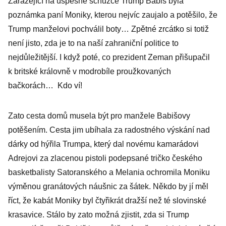
Zarážející na úspěšné schůzce Trump Babiš byla
poznámka paní Moniky, kterou nejvíc zaujalo a potěšilo, že
Trump manželovi pochválil boty… Zpětné zrcátko si totiž
není jisto, zda je to na naší zahraniční politice to
nejdůležitější. I když poté, co prezident Zeman přišupačil
k britské královně v modrobíle proužkovaných
bačkorách… Kdo ví!
Zato cesta domů musela být pro manžele Babišovy
potěšením. Cesta jim ubíhala za radostného výskání nad
dárky od hýřila Trumpa, který dal novému kamarádovi
Adrejovi za zlacenou pistoli podepsané tričko českého
basketbalisty Satoranského a Melania ochromila Moniku
výměnou granátových náušnic za šátek. Někdo by jí měl
říct, že kabát Moniky byl čtyřikrát dražší než té slovinské
krasavice. Stálo by zato možná zjistit, zda si Trump