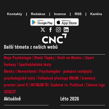
Kontakty
Redakce
Inzerce
RSS
Kariéra
Další témata z našich webů
Moje Psychologie
Blesk Tlapky
Hráči na Blesku
iSport
Fantasy
Spotřebitelské testy
Blesku
Nemovitosti
Psychologika - podcast rozbíjející
psychologické mýty
Fotbalové přestupy ONLINE
Eventový
prostor Level 9
OKTAGON 92: Szabová vs. Pudilová
Chance Liga
2026/27
Aktuálně
Léto 2026