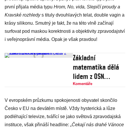
první přijala média typu
Hrom, No, vida, Slepičí proudy a
Kravské rozhledy
s tituly dvouhlavých telat, double vagin a
krásy silikonu. Smutný je fakt, že na této vlně začínají
surfovat pod maskou korektnosti a objektivity zpravodajství
i veřejnoprávní média. Opak je však pravdou!
Základní
matematika dělá
lidem z OSN
problém, těží z
Komentáře
toho hlavně Hamás
V evropském průzkumu spokojenosti obyvatel skončilo
Česko v EU na devátém místě. Vždy hysterická a lůze
podléhající televize, tvářící se jako světová zpravodajská
instituce, však přináší headline:
„Čekají nás drahé Vánoce