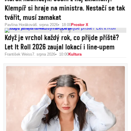
Klempíř si hraje na ministra. Nestačí se tak
tvářit, musí zamakat
Pavlína Horáková
6. srpna 2026
18:00
Prostor X
Když je vrchol každý rok, co přijde příště?
Let It Roll 2026 zaujal lokací i line-upem
František Weiss
7. srpna 2026
10:00
Kultura