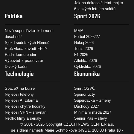
Jak na dokonalé letní mojito
6 lehkých letních salátů
Politika
Sport 2026
Nová superdávka: kdo na ní
MMA
dosáhne?
Fotbal 2026/27
Sjezd sudetských Němců
Hokej 2026
Proč vláda zavádí EET?
Tenis 2026
Padni komu padni
F1 2026
Výpověď z práce vzor
Atletika 2026
Divoký kačer
Cyklistika 2026
Technologie
Ekonomika
SpaceX na burze
Smrt OSVČ
Nejlepší telefony
Spořicí účty
Nejlepší AI zdarma
Superdávka – změny
Nejlepší chytré hodinky
Důchody 2027
Nejlepší VPN – srovnání
Minimální mzda 2027
Netflix filmy a seriály
Senior Pas – slevy
© 2001 - 2026 Copyright
CZECH NEWS CENTER a.s.
se sídlem náměstí Marie Schmolkové 3493/1, 100 00 Praha 10 -