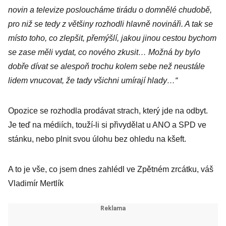
nereformovat!
novin a televize posloucháme tirádu o domnělé chudobě,
pro niž se tedy z většiny rozhodli hlavně novináři. A tak se
místo toho, co zlepšit, přemýšlí, jakou jinou cestou bychom
se zase měli vydat, co nového zkusit… Možná by bylo
dobře dívat se alespoň trochu kolem sebe než neustále
lidem vnucovat, že tady všichni umírají hlady…“
Opozice se rozhodla prodávat strach, který jde na odbyt.
Je teď na médiích, touží-li si přivydělat u ANO a SPD ve
stánku, nebo plnit svou úlohu bez ohledu na kšeft.
A to je vše, co jsem dnes zahlédl ve Zpětném zrcátku, váš
Vladimír Mertlík