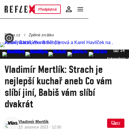
Předplatné
Reflex.cz
Zpětné zrcátko
14
Fotogalerie
Vladimír Mertlík: Strach je
nejlepší kuchař aneb Co vám
slíbí jiní, Babiš vám slíbí
dvakrát
Vladimír Mertlík
82
·
13. prosince 2023
12:00