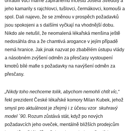
ohradili vůči marně zapíranému incestu Josefa Středuly a
jeho kamarily s rajchlovci, tušlovci, čermákovci, komouši a
spol. Dali najevo, že se změnou v prospěch požadavků
jsou spokojeni a s dalšími vyčkají na vhodnější dobu.
Nikdo ale netušil, že neomalená lékařská menšina ještě
nedosáhla dna a že chamtivá arogance v jejím případě
nemá hranice. Jak jinak nazvat po zbabělém ústupu vlády
a násobném zvýšení odměn za přesčasy vystoupení
kmotrů bílé mafie s požadavky na navýšení odměn za
přesčasy.
„Nikdy toho nechceme tolik, abychom nemohli chtít víc,“
řekl prezident České lékařské komory Milan Kubek, jehož
smysl pro aktuálnost je zřejmý i z účesu vzor
skuhravý
model ´90
. Rozum zůstává stát, když po nových
požadavcích jeho oveček, mentálně bližších prodejcům