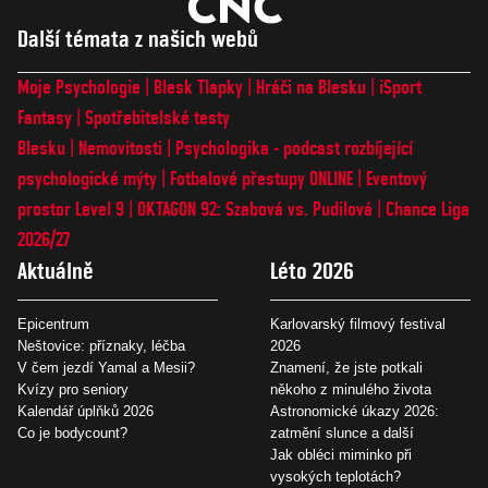
Další témata z našich webů
Moje Psychologie
Blesk Tlapky
Hráči na Blesku
iSport
Fantasy
Spotřebitelské testy
Blesku
Nemovitosti
Psychologika - podcast rozbíjející
psychologické mýty
Fotbalové přestupy ONLINE
Eventový
prostor Level 9
OKTAGON 92: Szabová vs. Pudilová
Chance Liga
2026/27
Aktuálně
Léto 2026
Epicentrum
Karlovarský filmový festival
Neštovice: příznaky, léčba
2026
V čem jezdí Yamal a Mesii?
Znamení, že jste potkali
Kvízy pro seniory
někoho z minulého života
Kalendář úplňků 2026
Astronomické úkazy 2026:
Co je bodycount?
zatmění slunce a další
Jak obléci miminko při
vysokých teplotách?