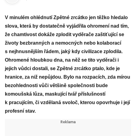
V minulém ohlédnutí Zpětné zrcátko jen těžko hledalo
slova, která by dostatečně vyjádřila ohromení nad tím,
že chamtivost dokáže zplodit vyděrače zaštiťující se
životy bezbranných a nemocných nebo kolaborací
s nejhnusnějším řádem, jaký kdy civilizace zplodila.
Ohromené hloubkou dna, na něž se tito vyděrači i
jejich vůdci dostali, se Zpětné zrcátko ptalo, kde je
hranice, za niž nepůjdou. Bylo na rozpacích, zda mírou
bezohlednosti vůči většině společnosti bude
komoušská lůza, maskující tvář příslušností
k pracujícím, či vzdělaná svoloč, kterou opovrhuje i její
profesní stav.