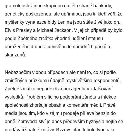
gramotnosti. Jinou skupinou na této straně barikády,
geneticky poškozenou, ale upřímnou, jsou ti, kteří věří, že
myšlenky vynálezce bídy Lenina jsou stále živé jako on,
Elvis Presley a Michael Jackson. V jejich případě by bylo
podle Zpětného zrcátka vhodné udělení statusu
ohroženého druhu a umístění do národních parků a
skanzenů.
Nebezpečím v obou případech ale není to, co si podle
zmíněných průzkumů údajně myslí většina respondentů.
Zpětné zrcátko nepodezřívá ani agentury z falšování
výsledků. Problém sílícího podebrání zánětu a infekce
společnosti zhoršuje obsah a komentáře médií. Právě
média jsou tím, kdo v zájmu prodeje přilévá benzin do
ohně. Zpravodajství je dnes především byznys a nejlíp se
prodávají špatné zprávy. Byznys plán tohoto typu jako