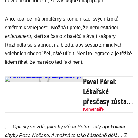
hovno v obchodech, že zas dojde i hajzlpapír.
Ano, koalice má problémy s komunikací svých kroků
směrem k veřejnosti. Možná i proto, že není estrádou
entertainerů
, kteří se často z bavičů stávají kašpary.
Rozhodla se šlápnout na brzdu, aby sešup z minulých
volebních období šel ještě uřídit. Není to legrace a je těžké
lidem říkat, že na něco teď fakt není.
Pavel Páral:
Lékařské
přesčasy zůstaly
a stálo to deset
Komentáře
miliard. A hlavně
„… Opticky se zdá, jako by vláda Petra Fialy opakovala
nic
chyby Petra Nečase. A možná to také částečně dělá… Z