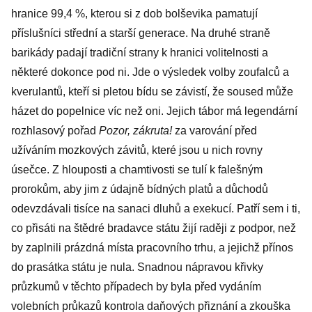
Klausem či
hranice 99,4 %, kterou si z dob bolševika pamatují
Zemanem
příslušníci střední a starší generace. Na druhé straně
barikády padají tradiční strany k hranici volitelnosti a
některé dokonce pod ni. Jde o výsledek volby zoufalců a
kverulantů, kteří si pletou bídu se závistí, že soused může
házet do popelnice víc než oni. Jejich tábor má legendární
rozhlasový pořad
Pozor, zákruta!
za varování před
užíváním mozkových závitů, které jsou u nich rovny
úsečce. Z hlouposti a chamtivosti se tulí k falešným
prorokům, aby jim z údajně bídných platů a důchodů
odevzdávali tisíce na sanaci dluhů a exekucí. Patří sem i ti,
co přisáti na štědré bradavce státu žijí raději z podpor, než
by zaplnili prázdná místa pracovního trhu, a jejichž přínos
do prasátka státu je nula. Snadnou nápravou křivky
průzkumů v těchto případech by byla před vydáním
volebních průkazů kontrola daňových přiznání a zkouška