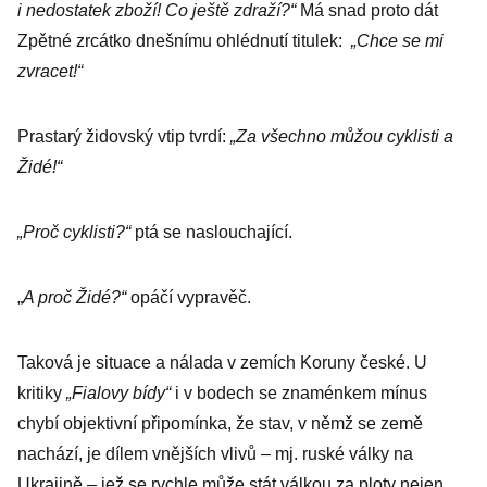
i nedostatek zboží! Co ještě zdraží?“
Má snad proto dát
Zpětné zrcátko dnešnímu ohlédnutí titulek:
„Chce se mi
zvracet!“
Prastarý židovský vtip tvrdí:
„Za všechno můžou cyklisti a
Židé!“
„Proč cyklisti?“
ptá se naslouchající.
„
A proč Židé?“
opáčí vypravěč.
Taková je situace a nálada v zemích Koruny české. U
kritiky
„Fialovy bídy“
i v bodech se znaménkem mínus
chybí objektivní připomínka, že stav, v němž se země
nachází, je dílem vnějších vlivů – mj. ruské války na
Ukrajině – jež se rychle může stát válkou za ploty nejen