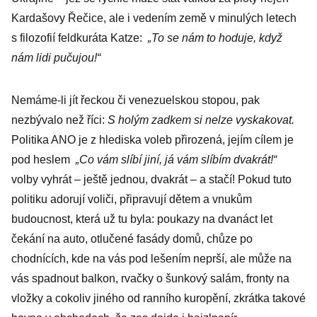
Kardašovy Řečice, ale i vedením země v minulých letech
s filozofií feldkuráta Katze:
„To se nám to hoduje, když
nám lidi pučujou!“
Nemáme-li jít řeckou či venezuelskou stopou, pak
nezbývalo než říci:
S holým zadkem si nelze vyskakovat.
Politika ANO je z hlediska voleb přirozená, jejím cílem je
pod heslem
„Co vám slíbí jiní, já vám slíbím dvakrát!“
volby vyhrát – ještě jednou, dvakrát – a stačí! Pokud tuto
politiku adorují voliči, připravují dětem a vnukům
budoucnost, která už tu byla: poukazy na dvanáct let
čekání na auto, otlučené fasády domů, chůze po
chodnících, kde na vás pod lešením neprší, ale může na
vás spadnout balkon, rvačky o šunkový salám, fronty na
vložky a cokoliv jiného od ranního kuropění, zkrátka takové