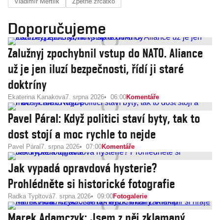
Vladimír Mertlík
Zpětné zrcátko
Doporučujeme
Zalužnyj zpochybnil vstup do NATO. Aliance
už je jen iluzí bezpečnosti, řídí ji staré
doktríny
Ekaterina Kanakova
7. srpna 2026
06:00
Komentáře
Pavel Páral: Když politici staví byty, tak to
dost stojí a moc rychle to nejde
Pavel Páral
7. srpna 2026
07:00
Komentáře
Jak vypadá opravdová hysterie?
Prohlédněte si historické fotografie
Radka Typltová
7. srpna 2026
09:00
Fotogalerie
Marek Adamczyk: Jsem z něj zklamaný.