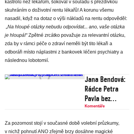
kastrolů než lékařům, šokoval v souladu s přezdívkou
skuhráním o doživotní rentu lékařů! A korunu všemu
nasadil, když na dotaz o výši nákladů na rentu odpověděl:
„Na hloupé otázky nebudu odpovídat... ano, vaše otázka
je hloupá!“
Zpětné zrcátko považuje za relevantní otázku,
zda by v rámci péče o zdraví neměli být tito lékaři a
odboráři místo náplastmi z bankovek léčeni psychiatry a
následnou lobotomií.
Jana Bendová:
Rádce Petra
Pavla bez
prověrky a jak
Komentáře
pořešit trable s
Za pozornost stojí v současné době volební průzkumy,
Kalouskem,
v nichž pohnutí ANO zřejmě brzy dosáhne magické