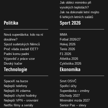
Jak obléci miminko při
vysokých teplotách?
Jak na dokonalé letní mojito
6 lehkých letních salátů
Politika
Sport 2026
Nová superdávka: kdo na ní
MMA
dosáhne?
Fotbal 2026/27
Sjezd sudetských Němců
Hokej 2026
Proč vláda zavádí EET?
Tenis 2026
Padni komu padni
F1 2026
Výpověď z práce vzor
Atletika 2026
Divoký kačer
Cyklistika 2026
Technologie
Ekonomika
SpaceX na burze
Smrt OSVČ
Nejlepší telefony
Spořicí účty
Nejlepší AI zdarma
Superdávka – změny
Nejlepší chytré hodinky
Důchody 2027
Nejlepší VPN – srovnání
Minimální mzda 2027
Netflix filmy a seriály
Senior Pas – slevy