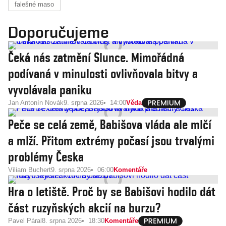
falešné maso
Doporučujeme
Čeká nás zatmění Slunce. Mimořádná
podívaná v minulosti ovlivňovala bitvy a
vyvolávala paniku
Jan Antonín Novák
9. srpna 2026
14:00
Věda
Peče se celá země, Babišova vláda ale mlčí
a mlží. Přitom extrémy počasí jsou trvalými
problémy Česka
Viliam Buchert
9. srpna 2026
06:00
Komentáře
Hra o letiště. Proč by se Babišovi hodilo dát
část ruzyňských akcií na burzu?
Pavel Páral
8. srpna 2026
18:30
Komentáře