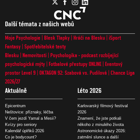
Další témata z našich webů
Moje Psychologie
Blesk Tlapky
Hráči na Blesku
iSport
Fantasy
Spotřebitelské testy
Blesku
Nemovitosti
Psychologika - podcast rozbíjející
psychologické mýty
Fotbalové přestupy ONLINE
Eventový
prostor Level 9
OKTAGON 92: Szabová vs. Pudilová
Chance Liga
2026/27
Aktuálně
Léto 2026
Epicentrum
Karlovarský filmový festival
Neštovice: příznaky, léčba
2026
V čem jezdí Yamal a Mesii?
Znamení, že jste potkali
Kvízy pro seniory
někoho z minulého života
Kalendář úplňků 2026
Astronomické úkazy 2026:
Co je bodycount?
zatmění slunce a další