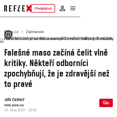
Předplatné
Reflex.cz
Zajímavosti
Falešné maso začíná čelit vlně
kritiky. Někteří odborníci
zpochybňují, že je zdravější než
to pravé
JIŘÍ ČERNÝ
0
vtm.zive.cz
·
13. října 2019
10:55