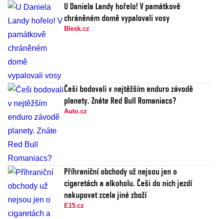
U Daniela Landy hořelo! V památkově
chráněném domě vypalovali vosy
Blesk.cz
Češi bodovali v nejtěžším enduro závodě
planety. Znáte Red Bull Romaniacs?
Auto.cz
Příhraniční obchody už nejsou jen o
cigaretách a alkoholu. Češi do nich jezdí
nakupovat zcela jiné zboží
E15.cz