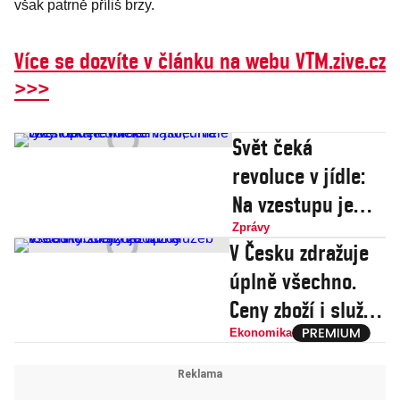
však patrně příliš brzy.
Více se dozvíte v článku na webu VTM.zive.cz
>>>
Svět čeká
revoluce v jídle:
Na vzestupu je
umělé maso,
Zprávy
V Česku zdražuje
umělé ryby i
úplně všechno.
umělé mléko
Ceny zboží i služeb
rostou rychleji
Ekonomika
než mzdy