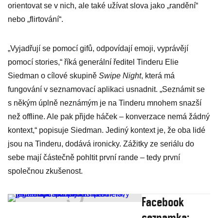
orientovat se v nich, ale také užívat slova jako „randění“
nebo „flirtování“.
„Vyjadřují se pomocí gifů, odpovídají emoji, vyprávějí
pomocí stories,“ říká generální ředitel Tinderu Elie
Siedman o cílové skupině
Swipe Night
, která má
fungování v seznamovací aplikaci usnadnit. „Seznámit se
s někým úplně neznámým je na Tinderu mnohem snazší
než offline. Ale pak přijde háček – konverzace nemá žádný
kontext,“ popisuje Siedman. Jediný kontext je, že oba lidé
jsou na Tinderu, dodává ironicky. Zážitky ze seriálu do
sebe mají částečně pohltit první rande – tedy první
společnou zkušenost.
Facebook
seznamka: