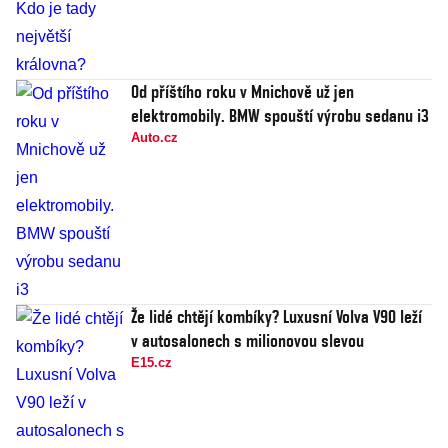
Od příštího roku v Mnichově už jen
elektromobily. BMW spouští výrobu sedanu i3
Auto.cz
Že lidé chtějí kombíky? Luxusní Volva V90 leží
v autosalonech s milionovou slevou
E15.cz