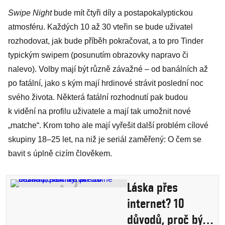
Swipe Night
bude mít čtyři díly a postapokalyptickou
atmosféru. Každých 10 až 30 vteřin se bude uživatel
rozhodovat, jak bude příběh pokračovat, a to pro Tinder
typickým swipem (posunutím obrazovky napravo či
nalevo). Volby mají být různě závažné – od banálních až
po fatální, jako s kým mají hrdinové strávit poslední noc
svého života. Některá fatální rozhodnutí pak budou
k vidění na profilu uživatele a mají tak umožnit nové
„matche“. Krom toho ale mají vyřešit další problém cílové
skupiny 18–25 let, na niž je seriál zaměřený: O čem se
bavit s úplně cizím člověkem.
Láska přes
internet? 10
důvodů, proč být