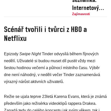
Internetový
gigant spustil
Zajímavosti
novou službu
Scénář tvořili i tvůrci z HBO a
pomáhající při
Netflixu
hledání
partnera, jeho
akcie stouply
Epizody
Swipe Night
Tinder odvysílá během říjnových
nedělí. Uživatelé si budou muset díl pustit vždy mezi
šestou hodinou večerní a půlnocí místního času. Výběr
dne není náhodný, v neděli večer Tinder zaznamenává
výrazný nárůst aktivních uživatelů.
Režie se ujala teprve 23letá Karena Evans, která je známá
především jako režisérka videoklipů rappera Drakea.
Zapadá tedy do celého konceptu jak svým věkem, tak i