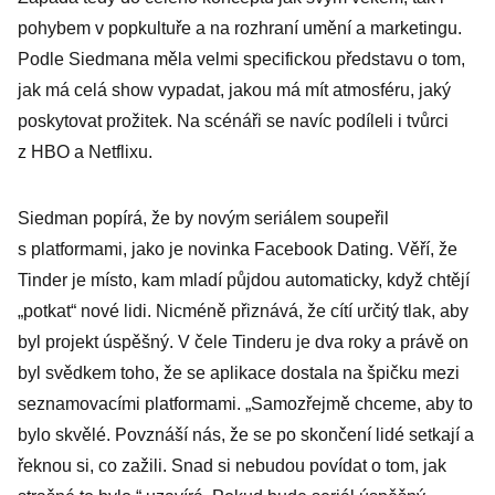
pohybem v popkultuře a na rozhraní umění a marketingu.
Podle Siedmana měla velmi specifickou představu o tom,
jak má celá show vypadat, jakou má mít atmosféru, jaký
poskytovat prožitek. Na scénáři se navíc podíleli i tvůrci
z HBO a Netflixu.
Siedman popírá, že by novým seriálem soupeřil
s platformami, jako je novinka Facebook Dating. Věří, že
Tinder je místo, kam mladí půjdou automaticky, když chtějí
„potkat“ nové lidi. Nicméně přiznává, že cítí určitý tlak, aby
byl projekt úspěšný. V čele Tinderu je dva roky a právě on
byl svědkem toho, že se aplikace dostala na špičku mezi
seznamovacími platformami. „Samozřejmě chceme, aby to
bylo skvělé. Povznáší nás, že se po skončení lidé setkají a
řeknou si, co zažili. Snad si nebudou povídat o tom, jak