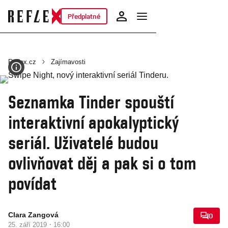
Předplatné
Reflex.cz
Zajímavosti
Seznamka Tinder spouští
interaktivní apokalyptický
seriál. Uživatelé budou
ovlivňovat děj a pak si o tom
povídat
Clara Zangová
0
·
25. září 2019
16:00