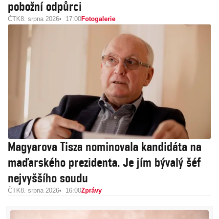
pobožní odpůrci
ČTK
8. srpna 2026
17:00
Fotogalerie
Magyarova Tisza nominovala kandidáta na
maďarského prezidenta. Je jím bývalý šéf
nejvyššího soudu
ČTK
8. srpna 2026
16:00
Zprávy