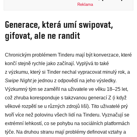
při online
Reklama
seznamování ve
Generace, která umí swipovat,
střehu
gifovat, ale ne randit
Chronickým problémem Tinderu mají být konverzace, které
končí stejně rychle jako začínají. Vyplývá to také
z výzkumu, který si Tinder nechal vypracovat minulý rok, a
Swipe Night
je jednou z odpovědí na jeho výsledky.
Výzkumný tým se zaměřil na uživatele ve věku 18–25 let,
což zhruba koresponduje s takzvanou generací Z (i když
věkové rozpětí se u různých zdrojů liší). Tito uživatelé prý
tvoří více než polovinu všech lidí na Tinderu. Vyznačují se
extrémní lehkostí, co se pohybu na sociálních platformách
týče. Na druhou stranu mají problémy definovat vztahy a