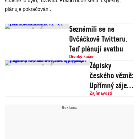
strašné to bylo,“ uzavírá. Pokud bude seriál úspěšný,
plánuje pokračování.
Seznámili se na
Ovčáčkově Twitteru.
Teď plánují svatbu
Divoký kačer
Zápisky
českého vězně:
Upřímný zájem
o seznámení,
Zajímavosti
nebo hledání
naivního
sponzora? Pár
tipů, jak to