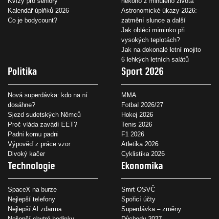
Kvízy pro seniory
někoho z minulého života
Kalendář úplňků 2026
Astronomické úkazy 2026:
Co je bodycount?
zatmění slunce a další
Jak obléci miminko při
vysokých teplotách?
Jak na dokonalé letní mojito
6 lehkých letních salátů
Politika
Sport 2026
Nová superdávka: kdo na ní
MMA
dosáhne?
Fotbal 2026/27
Sjezd sudetských Němců
Hokej 2026
Proč vláda zavádí EET?
Tenis 2026
Padni komu padni
F1 2026
Výpověď z práce vzor
Atletika 2026
Divoký kačer
Cyklistika 2026
Technologie
Ekonomika
SpaceX na burze
Smrt OSVČ
Nejlepší telefony
Spořicí účty
Nejlepší AI zdarma
Superdávka – změny
Nejlepší chytré hodinky
Důchody 2027