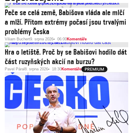
Peče se celá země, Babišova vláda ale mlčí
a mlží. Přitom extrémy počasí jsou trvalými
problémy Česka
Viliam Buchert
9. srpna 2026
06:00
Komentáře
Hra o letiště. Proč by se Babišovi hodilo dát
část ruzyňských akcií na burzu?
Pavel Páral
8. srpna 2026
18:30
Komentáře